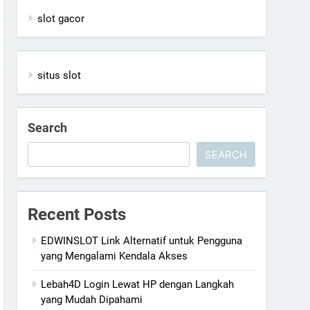
slot gacor
situs slot
Search
SEARCH
Recent Posts
EDWINSLOT Link Alternatif untuk Pengguna
yang Mengalami Kendala Akses
Lebah4D Login Lewat HP dengan Langkah
yang Mudah Dipahami