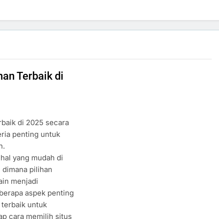
an Terbaik di
baik di 2025 secara
ria penting untuk
n.
 hal yang mudah di
5 dimana pilihan
ain menjadi
berapa aspek penting
 terbaik untuk
ap cara memilih situs