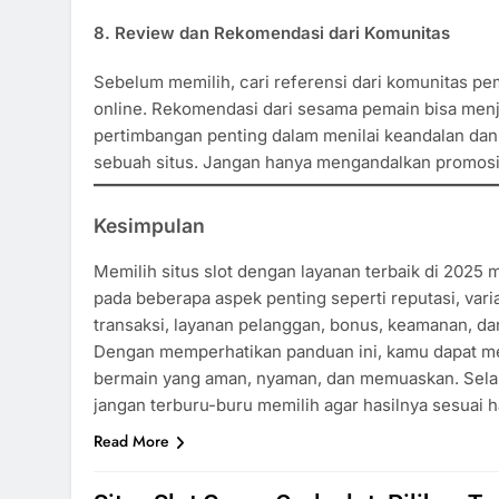
8. Review dan Rekomendasi dari Komunitas
Sebelum memilih, cari referensi dari komunitas pe
online. Rekomendasi dari sesama pemain bisa men
pertimbangan penting dalam menilai keandalan dan 
sebuah situs. Jangan hanya mengandalkan promosi da
Kesimpulan
Memilih situs slot dengan layanan terbaik di 2025
pada beberapa aspek penting seperti reputasi, vari
transaksi, layanan pelanggan, bonus, keamanan, d
Dengan memperhatikan panduan ini, kamu dapat m
bermain yang aman, nyaman, dan memuaskan. Selalu
jangan terburu-buru memilih agar hasilnya sesuai 
Read More