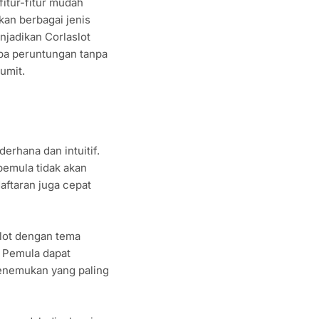
fitur-fitur mudah
an berbagai jenis
njadikan Corlaslot
ba peruntungan tanpa
umit.
erhana dan intuitif.
pemula tidak akan
aftaran juga cepat
slot dengan tema
. Pemula dapat
enemukan yang paling