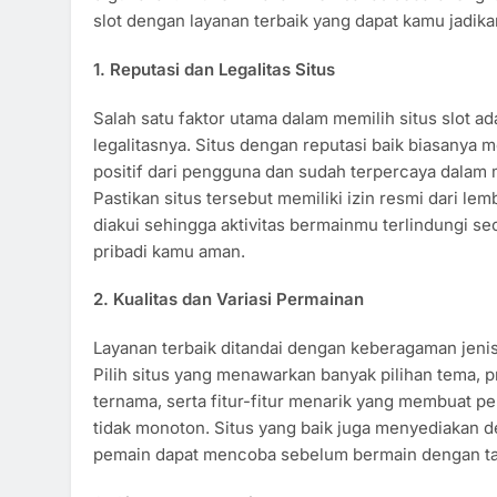
slot dengan layanan terbaik yang dapat kamu jadika
1. Reputasi dan Legalitas Situs
Salah satu faktor utama dalam memilih situs slot ad
legalitasnya. Situs dengan reputasi baik biasanya m
positif dari pengguna dan sudah terpercaya dalam
Pastikan situs tersebut memiliki izin resmi dari l
diakui sehingga aktivitas bermainmu terlindungi s
pribadi kamu aman.
2. Kualitas dan Variasi Permainan
Layanan terbaik ditandai dengan keberagaman jenis
Pilih situs yang menawarkan banyak pilihan tema, 
ternama, serta fitur-fitur menarik yang membuat 
tidak monoton. Situs yang baik juga menyediakan 
pemain dapat mencoba sebelum bermain dengan tar