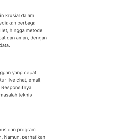
n krusial dalam
yediakan berbagai
llet, hingga metode
cepat dan aman, dengan
data.
anggan yang cepat
ur live chat, email,
. Responsifnya
masalah teknis
nus dan program
n. Namun, perhatikan