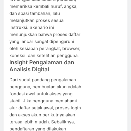
memeriksa kembali huruf, angka,
dan spasi tambahan, lalu
melanjutkan proses sesuai
instruksi. Skenario ini
menunjukkan bahwa proses daftar
yang lancar sangat dipengaruhi
oleh kesiapan perangkat, browser,
koneksi, dan ketelitian pengguna.
Insight Pengalaman dan
Analisis Digital
Dari sudut pandang pengalaman
pengguna, pembuatan akun adalah
fondasi awal untuk akses yang
stabil. Jika pengguna memahami
alur daftar sejak awal, proses login
dan akses akun berikutnya akan
terasa lebih mudah. Sebaliknya,
pendaftaran yang dilakukan