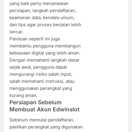
yang baik perlu menjelaskan
persiapan, langkah pendaftaran,
keamanan data, kendala umum,
dan tips agar proses berjalan lebih
lancar.
Panduan seperti ini juga
membantu pengguna membangun
kebiasaan digital yang lebih aman.
Dengan memahami langkah dasar
sejak awal, pengguna dapat
mengurangi risiko salah input,
salah memahami instruksi, atau
menggunakan perangkat yang
kurang aman.
Persiapan Sebelum
Membuat Akun Edwinslot
Sebelum memulai pendaftaran,
pastikan perangkat yang digunakan