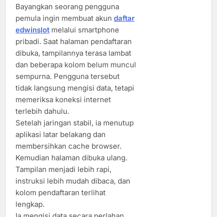
Bayangkan seorang pengguna
pemula ingin membuat akun
daftar
edwinslot
melalui smartphone
pribadi. Saat halaman pendaftaran
dibuka, tampilannya terasa lambat
dan beberapa kolom belum muncul
sempurna. Pengguna tersebut
tidak langsung mengisi data, tetapi
memeriksa koneksi internet
terlebih dahulu.
Setelah jaringan stabil, ia menutup
aplikasi latar belakang dan
membersihkan cache browser.
Kemudian halaman dibuka ulang.
Tampilan menjadi lebih rapi,
instruksi lebih mudah dibaca, dan
kolom pendaftaran terlihat
lengkap.
Ia mengisi data secara perlahan,