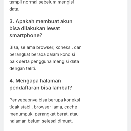
tampil normal sebelum mengisi
data.
3. Apakah membuat akun
bisa dilakukan lewat
smartphone?
Bisa, selama browser, koneksi, dan
perangkat berada dalam kondisi
baik serta pengguna mengisi data
dengan teliti.
4. Mengapa halaman
pendaftaran bisa lambat?
Penyebabnya bisa berupa koneksi
tidak stabil, browser lama, cache
menumpuk, perangkat berat, atau
halaman belum selesai dimuat.