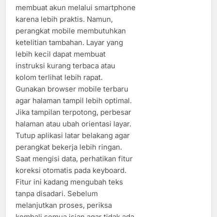
membuat akun melalui smartphone
karena lebih praktis. Namun,
perangkat mobile membutuhkan
ketelitian tambahan. Layar yang
lebih kecil dapat membuat
instruksi kurang terbaca atau
kolom terlihat lebih rapat.
Gunakan browser mobile terbaru
agar halaman tampil lebih optimal.
Jika tampilan terpotong, perbesar
halaman atau ubah orientasi layar.
Tutup aplikasi latar belakang agar
perangkat bekerja lebih ringan.
Saat mengisi data, perhatikan fitur
koreksi otomatis pada keyboard.
Fitur ini kadang mengubah teks
tanpa disadari. Sebelum
melanjutkan proses, periksa
kembali semua isian agar tidak ada