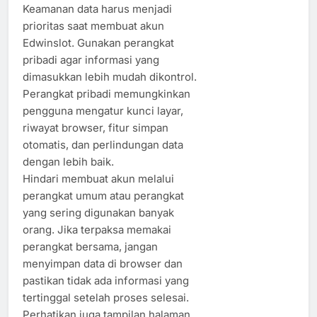
Keamanan data harus menjadi
prioritas saat membuat akun
Edwinslot. Gunakan perangkat
pribadi agar informasi yang
dimasukkan lebih mudah dikontrol.
Perangkat pribadi memungkinkan
pengguna mengatur kunci layar,
riwayat browser, fitur simpan
otomatis, dan perlindungan data
dengan lebih baik.
Hindari membuat akun melalui
perangkat umum atau perangkat
yang sering digunakan banyak
orang. Jika terpaksa memakai
perangkat bersama, jangan
menyimpan data di browser dan
pastikan tidak ada informasi yang
tertinggal setelah proses selesai.
Perhatikan juga tampilan halaman