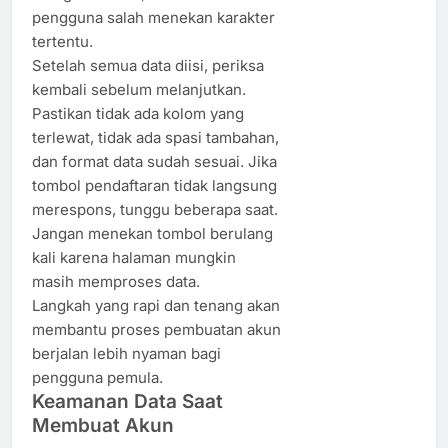
pengguna salah menekan karakter
tertentu.
Setelah semua data diisi, periksa
kembali sebelum melanjutkan.
Pastikan tidak ada kolom yang
terlewat, tidak ada spasi tambahan,
dan format data sudah sesuai. Jika
tombol pendaftaran tidak langsung
merespons, tunggu beberapa saat.
Jangan menekan tombol berulang
kali karena halaman mungkin
masih memproses data.
Langkah yang rapi dan tenang akan
membantu proses pembuatan akun
berjalan lebih nyaman bagi
pengguna pemula.
Keamanan Data Saat
Membuat Akun