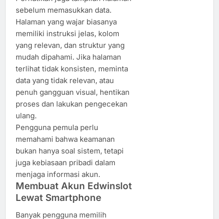
sebelum memasukkan data.
Halaman yang wajar biasanya
memiliki instruksi jelas, kolom
yang relevan, dan struktur yang
mudah dipahami. Jika halaman
terlihat tidak konsisten, meminta
data yang tidak relevan, atau
penuh gangguan visual, hentikan
proses dan lakukan pengecekan
ulang.
Pengguna pemula perlu
memahami bahwa keamanan
bukan hanya soal sistem, tetapi
juga kebiasaan pribadi dalam
menjaga informasi akun.
Membuat Akun Edwinslot
Lewat Smartphone
Banyak pengguna memilih