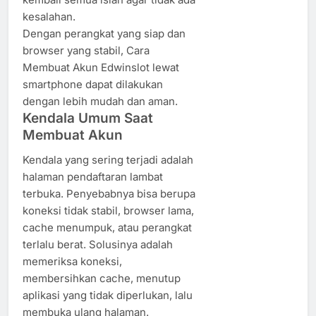
kesalahan.
Dengan perangkat yang siap dan
browser yang stabil, Cara
Membuat Akun Edwinslot lewat
smartphone dapat dilakukan
dengan lebih mudah dan aman.
Kendala Umum Saat
Membuat Akun
Kendala yang sering terjadi adalah
halaman pendaftaran lambat
terbuka. Penyebabnya bisa berupa
koneksi tidak stabil, browser lama,
cache menumpuk, atau perangkat
terlalu berat. Solusinya adalah
memeriksa koneksi,
membersihkan cache, menutup
aplikasi yang tidak diperlukan, lalu
membuka ulang halaman.