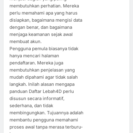
membutuhkan perhatian. Mereka
perlu memahami apa yang harus
disiapkan, bagaimana mengisi data
dengan benar, dan bagaimana
menjaga keamanan sejak awal
membuat akun.
Pengguna pemula biasanya tidak
hanya mencari halaman
pendaftaran. Mereka juga
membutuhkan penjelasan yang
mudah dipahami agar tidak salah
langkah. Inilah alasan mengapa
panduan Daftar Lebah4D perlu
disusun secara informatif,
sederhana, dan tidak
membingungkan. Tujuannya adalah
membantu pengguna memahami
proses awal tanpa merasa terburu-