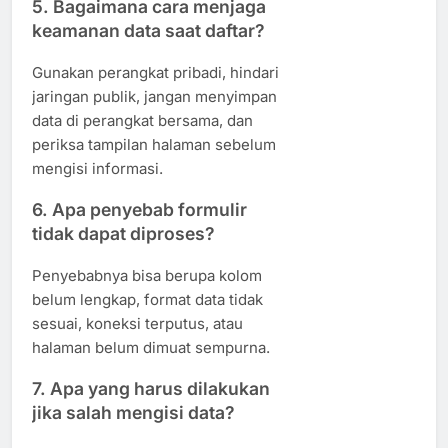
5. Bagaimana cara menjaga
keamanan data saat daftar?
Gunakan perangkat pribadi, hindari
jaringan publik, jangan menyimpan
data di perangkat bersama, dan
periksa tampilan halaman sebelum
mengisi informasi.
6. Apa penyebab formulir
tidak dapat diproses?
Penyebabnya bisa berupa kolom
belum lengkap, format data tidak
sesuai, koneksi terputus, atau
halaman belum dimuat sempurna.
7. Apa yang harus dilakukan
jika salah mengisi data?