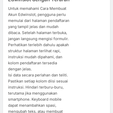
Untuk memahami Cara Membuat
Akun Edwinslot, pengguna perlu
memulai dari halaman pendaftaran
yang tampil jelas dan mudah
dibaca. Setelah halaman terbuka,
jangan langsung mengisi formulir.
Perhatikan terlebih dahulu apakah
struktur halaman terlihat rapi,
instruksi mudah dipahami, dan
kolom pendaftaran tersedia
dengan jelas.
Isi data secara perlahan dan teliti.
Pastikan setiap kolom diisi sesuai
instruksi. Hindari terburu-buru,
terutama jika menggunakan
smartphone. Keyboard mobile
dapat menambahkan spasi,
mengubah teks, atau membuat