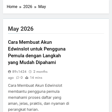
Home
2026
May
May 2026
Cara Membuat Akun
Edwinslot untuk Pengguna
Pemula dengan Langkah
yang Mudah Dipahami
89c1424
2 months
ago
0
14 mins
Cara Membuat Akun Edwinslot
membantu pengguna pemula
memahami proses daftar yang
aman, jelas, praktis, dan nyaman di
perangkat harian.