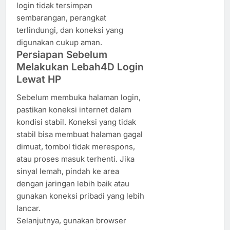
login tidak tersimpan
sembarangan, perangkat
terlindungi, dan koneksi yang
digunakan cukup aman.
Persiapan Sebelum
Melakukan Lebah4D Login
Lewat HP
Sebelum membuka halaman login,
pastikan koneksi internet dalam
kondisi stabil. Koneksi yang tidak
stabil bisa membuat halaman gagal
dimuat, tombol tidak merespons,
atau proses masuk terhenti. Jika
sinyal lemah, pindah ke area
dengan jaringan lebih baik atau
gunakan koneksi pribadi yang lebih
lancar.
Selanjutnya, gunakan browser