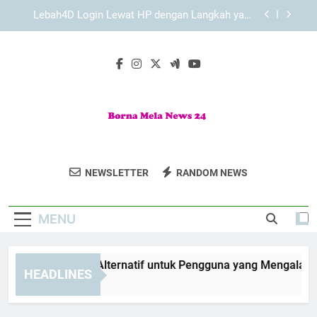
Skip
Cara Membuat Akun Edwinslot untuk Pengguna
to
Pemula dengan Langkah yang Mudah Dipahami
content
Cara Memulai Daftar Lebah4D untuk Pengguna
Pemula dengan Panduan yang Lebih Terarah
EDWINSLOT Link Alternatif untuk Pengguna yang
Mengalami Kendala Akses
Lebah4D Login Lewat HP dengan Langkah yang
Mudah Dipahami
Cara Membuat Akun Edwinslot untuk Pengguna
Pemula dengan Langkah yang Mudah Dipahami
Borna Mela
Ikuti Berita Terbaru Dari Borna Mela News
Cara Memulai Daftar Lebah4D untuk Pengguna
NEWSLETTER
RANDOM NEWS
News 24
Pemula dengan Panduan yang Lebih Terarah
24.
MENU
WINSLOT Link Alternatif untuk Pengguna yang Mengalami Ke
HEADLINES
onth Ago