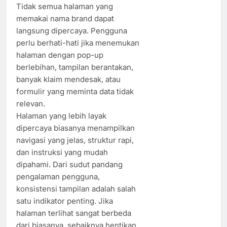
Tidak semua halaman yang
memakai nama brand dapat
langsung dipercaya. Pengguna
perlu berhati-hati jika menemukan
halaman dengan pop-up
berlebihan, tampilan berantakan,
banyak klaim mendesak, atau
formulir yang meminta data tidak
relevan.
Halaman yang lebih layak
dipercaya biasanya menampilkan
navigasi yang jelas, struktur rapi,
dan instruksi yang mudah
dipahami. Dari sudut pandang
pengalaman pengguna,
konsistensi tampilan adalah salah
satu indikator penting. Jika
halaman terlihat sangat berbeda
dari biasanya, sebaiknya hentikan