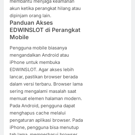
membantu menjaga keamanan
akun ketika perangkat hilang atau
dipinjam orang lain.
Panduan Akses
EDWINSLOT di Perangkat
Mobile
Pengguna mobile biasanya
mengandalkan Android atau
iPhone untuk membuka
EDWINSLOT. Agar akses lebih
lancar, pastikan browser berada
dalam versi terbaru. Browser lama
sering mengalami masalah saat
memuat elemen halaman modern.
Pada Android, pengguna dapat
menghapus cache melalui
pengaturan aplikasi browser. Pada
iPhone, pengguna bisa menutup
tab lama, memperbarui browser,