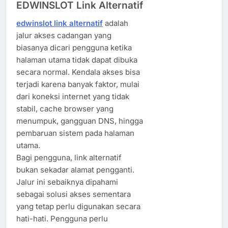
EDWINSLOT Link Alternatif
edwinslot link alternatif
adalah
jalur akses cadangan yang
biasanya dicari pengguna ketika
halaman utama tidak dapat dibuka
secara normal. Kendala akses bisa
terjadi karena banyak faktor, mulai
dari koneksi internet yang tidak
stabil, cache browser yang
menumpuk, gangguan DNS, hingga
pembaruan sistem pada halaman
utama.
Bagi pengguna, link alternatif
bukan sekadar alamat pengganti.
Jalur ini sebaiknya dipahami
sebagai solusi akses sementara
yang tetap perlu digunakan secara
hati-hati. Pengguna perlu