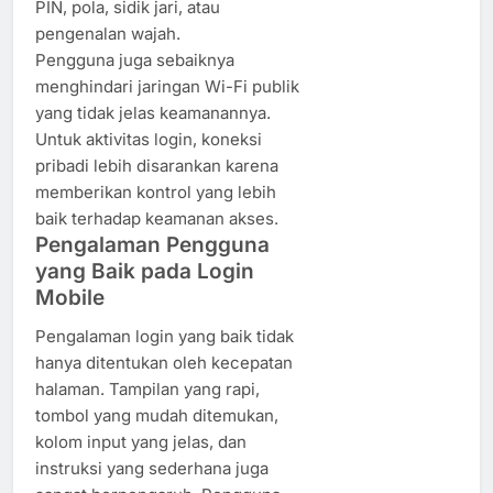
PIN, pola, sidik jari, atau
pengenalan wajah.
Pengguna juga sebaiknya
menghindari jaringan Wi-Fi publik
yang tidak jelas keamanannya.
Untuk aktivitas login, koneksi
pribadi lebih disarankan karena
memberikan kontrol yang lebih
baik terhadap keamanan akses.
Pengalaman Pengguna
yang Baik pada Login
Mobile
Pengalaman login yang baik tidak
hanya ditentukan oleh kecepatan
halaman. Tampilan yang rapi,
tombol yang mudah ditemukan,
kolom input yang jelas, dan
instruksi yang sederhana juga