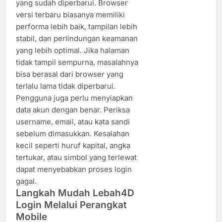
yang sudah diperbarui. Browser
versi terbaru biasanya memiliki
performa lebih baik, tampilan lebih
stabil, dan perlindungan keamanan
yang lebih optimal. Jika halaman
tidak tampil sempurna, masalahnya
bisa berasal dari browser yang
terlalu lama tidak diperbarui.
Pengguna juga perlu menyiapkan
data akun dengan benar. Periksa
username, email, atau kata sandi
sebelum dimasukkan. Kesalahan
kecil seperti huruf kapital, angka
tertukar, atau simbol yang terlewat
dapat menyebabkan proses login
gagal.
Langkah Mudah Lebah4D
Login Melalui Perangkat
Mobile