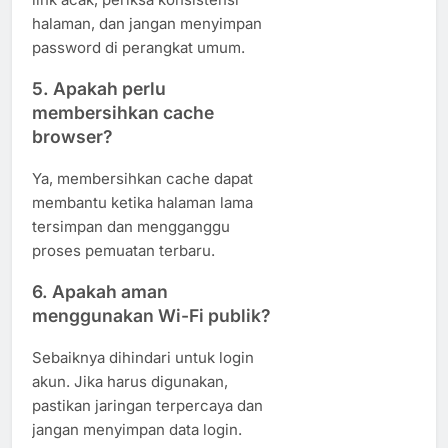
halaman, dan jangan menyimpan
password di perangkat umum.
5. Apakah perlu
membersihkan cache
browser?
Ya, membersihkan cache dapat
membantu ketika halaman lama
tersimpan dan mengganggu
proses pemuatan terbaru.
6. Apakah aman
menggunakan Wi-Fi publik?
Sebaiknya dihindari untuk login
akun. Jika harus digunakan,
pastikan jaringan terpercaya dan
jangan menyimpan data login.