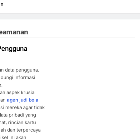
an
 Keamanan
Pengguna
an data pengguna.
dungi informasi
e.
ah aspek krusial
kan
agen judi bola
si mereka agar tidak
ata pribadi yang
at, rincian kartu
sah dan terpercaya
kel ini akan