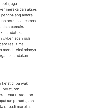
 bola juga
ver mereka dari akses
ai penghalang antara
cegah potensi ancaman
s data pemain.
k mendeteksi
n cyber, agen judi
ara real-time.
a mendeteksi adanya
ngambil tindakan
 ketat di banyak
i peraturan-
ral Data Protection
apatkan persetujuan
a pribadi mereka.