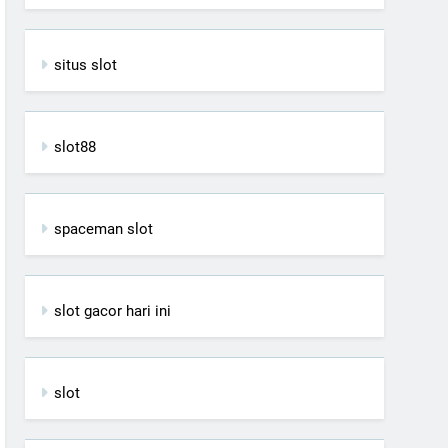
situs slot
slot88
spaceman slot
slot gacor hari ini
slot