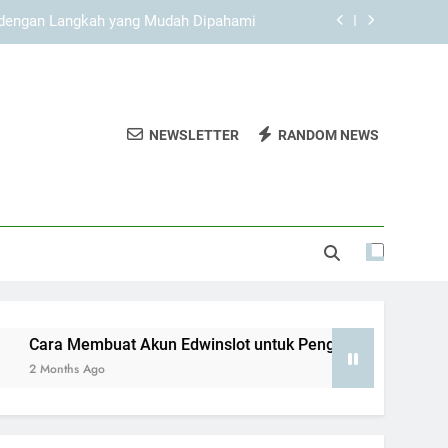
dengan Langkah yang Mudah Dipahami
dengan Langkah yang Mudah Dipahami
la dengan Panduan yang Lebih Terarah
NEWSLETTER
RANDOM NEWS
ngguna yang Mengalami Kendala Akses
dengan Langkah yang Mudah Dipahami
dengan Langkah yang Mudah Dipahami
la dengan Panduan yang Lebih Terarah
mbuat Akun Edwinslot untuk Pengguna Pemula dengan Langk
Ago