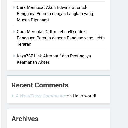
Cara Membuat Akun Edwinslot untuk
Pengguna Pemula dengan Langkah yang
Mudah Dipahami
Cara Memulai Daftar Lebah4D untuk
Pengguna Pemula dengan Panduan yang Lebih
Terarah
Kaya787 Link Alternatif dan Pentingnya
Keamanan Akses
Recent Comments
A WordPress Commenter
on
Hello world!
Archives