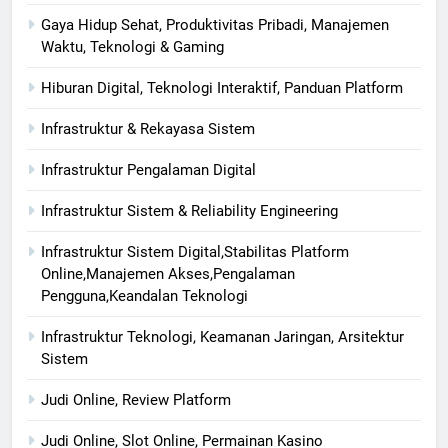
Gaya Hidup Sehat, Produktivitas Pribadi, Manajemen
Waktu, Teknologi & Gaming
Hiburan Digital, Teknologi Interaktif, Panduan Platform
Infrastruktur & Rekayasa Sistem
Infrastruktur Pengalaman Digital
Infrastruktur Sistem & Reliability Engineering
Infrastruktur Sistem Digital,Stabilitas Platform
Online,Manajemen Akses,Pengalaman
Pengguna,Keandalan Teknologi
Infrastruktur Teknologi, Keamanan Jaringan, Arsitektur
Sistem
Judi Online, Review Platform
Judi Online, Slot Online, Permainan Kasino