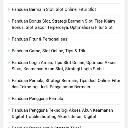
Panduan Bermain Slot, Slot Online, Fitur Slot
Panduan Bonus Slot, Strategi Bermain Slot, Tips Klaim
Bonus, Slot Gacor Terpercaya, Optimalisasi Fitur Slot
Panduan Fitur & Personalisasi
Panduan Game, Slot Online, Tips & Trik
Panduan Login Aman, Tips Slot Online, Optimasi Akses
Situs, Keamanan Akun Slot, Strategi Login Stabil
Panduan Pemula, Strategi Bermain, Tips Judi Online, Fitur
dan Teknologi Judi, Pengalaman Bermain
Panduan Pengguna Pemula
Panduan Pengguna Teknologi Akses Akun Keamanan
Digital Troubleshooting Akun Literasi Digital