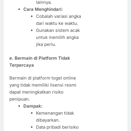
lainnya.
Cara Menghindari:
Cobalah variasi angka
dari waktu ke waktu.
Gunakan sistem acak
untuk memilih angka
jika perlu.
e. Bermain di Platform Tidak
Terpercaya
Bermain di platform togel online
yang tidak memiliki lisensi resmi
dapat meningkatkan risiko
penipuan.
Dampak:
Kemenangan tidak
dibayarkan.
Data pribadi berisiko