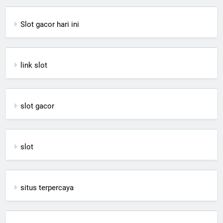
Slot gacor hari ini
link slot
slot gacor
slot
situs terpercaya