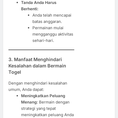
Tanda Anda Harus
Berhenti:
Anda telah mencapai
batas anggaran.
Permainan mulai
mengganggu aktivitas
sehari-hari.
3. Manfaat Menghindari
Kesalahan dalam Bermain
Togel
Dengan menghindari kesalahan
umum, Anda dapat:
Meningkatkan Peluang
Menang:
Bermain dengan
strategi yang tepat
meningkatkan peluang Anda