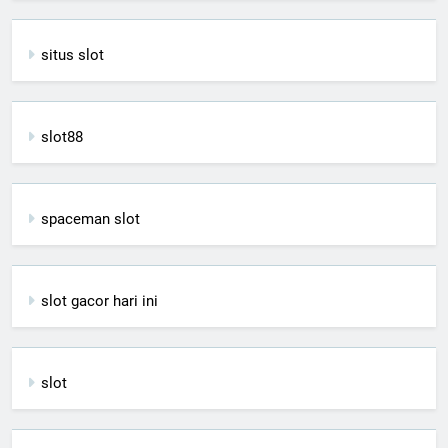
situs slot
slot88
spaceman slot
slot gacor hari ini
slot