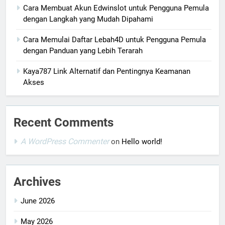
Cara Membuat Akun Edwinslot untuk Pengguna Pemula
dengan Langkah yang Mudah Dipahami
Cara Memulai Daftar Lebah4D untuk Pengguna Pemula
dengan Panduan yang Lebih Terarah
Kaya787 Link Alternatif dan Pentingnya Keamanan
Akses
Recent Comments
A WordPress Commenter
on
Hello world!
Archives
June 2026
May 2026