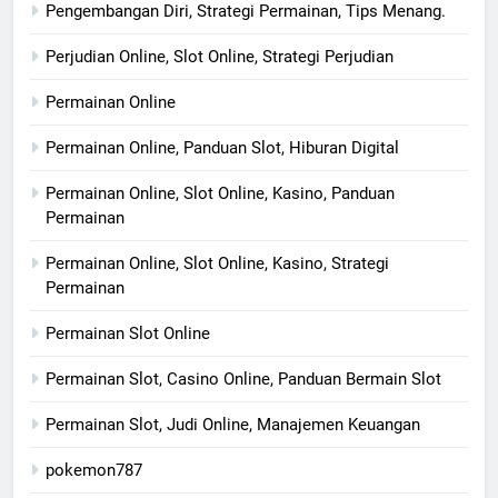
Pengembangan Diri, Strategi Permainan, Tips Menang.
Perjudian Online, Slot Online, Strategi Perjudian
Permainan Online
Permainan Online, Panduan Slot, Hiburan Digital
Permainan Online, Slot Online, Kasino, Panduan
Permainan
Permainan Online, Slot Online, Kasino, Strategi
Permainan
Permainan Slot Online
Permainan Slot, Casino Online, Panduan Bermain Slot
Permainan Slot, Judi Online, Manajemen Keuangan
pokemon787