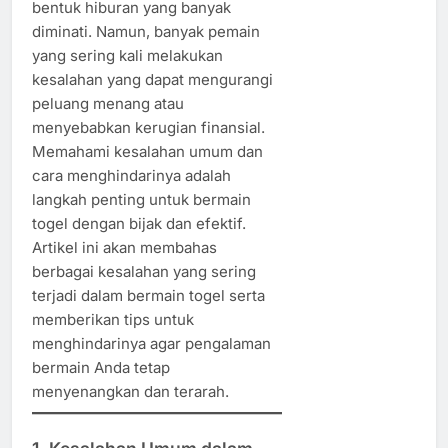
bentuk hiburan yang banyak
diminati. Namun, banyak pemain
yang sering kali melakukan
kesalahan yang dapat mengurangi
peluang menang atau
menyebabkan kerugian finansial.
Memahami kesalahan umum dan
cara menghindarinya adalah
langkah penting untuk bermain
togel dengan bijak dan efektif.
Artikel ini akan membahas
berbagai kesalahan yang sering
terjadi dalam bermain togel serta
memberikan tips untuk
menghindarinya agar pengalaman
bermain Anda tetap
menyenangkan dan terarah.