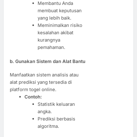
Membantu Anda
membuat keputusan
yang lebih baik.
Meminimalkan risiko
kesalahan akibat
kurangnya
pemahaman.
b. Gunakan Sistem dan Alat Bantu
Manfaatkan sistem analisis atau
alat prediksi yang tersedia di
platform togel online.
Contoh:
Statistik keluaran
angka.
Prediksi berbasis
algoritma.