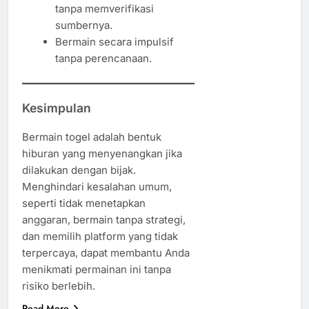
tanpa memverifikasi
sumbernya.
Bermain secara impulsif
tanpa perencanaan.
Kesimpulan
Bermain togel adalah bentuk
hiburan yang menyenangkan jika
dilakukan dengan bijak.
Menghindari kesalahan umum,
seperti tidak menetapkan
anggaran, bermain tanpa strategi,
dan memilih platform yang tidak
terpercaya, dapat membantu Anda
menikmati permainan ini tanpa
risiko berlebih.
Read More