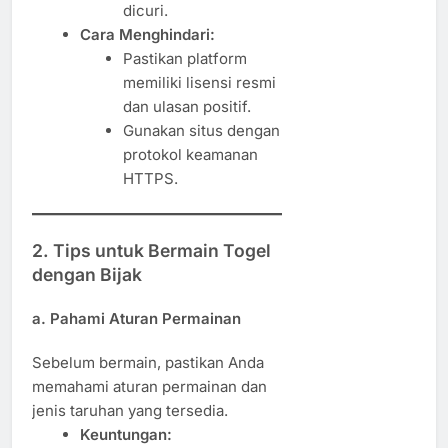
dicuri.
Cara Menghindari:
Pastikan platform
memiliki lisensi resmi
dan ulasan positif.
Gunakan situs dengan
protokol keamanan
HTTPS.
2. Tips untuk Bermain Togel
dengan Bijak
a. Pahami Aturan Permainan
Sebelum bermain, pastikan Anda
memahami aturan permainan dan
jenis taruhan yang tersedia.
Keuntungan: