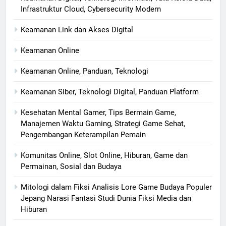
Infrastruktur Cloud, Cybersecurity Modern
Keamanan Link dan Akses Digital
Keamanan Online
Keamanan Online, Panduan, Teknologi
Keamanan Siber, Teknologi Digital, Panduan Platform
Kesehatan Mental Gamer, Tips Bermain Game,
Manajemen Waktu Gaming, Strategi Game Sehat,
Pengembangan Keterampilan Pemain
Komunitas Online, Slot Online, Hiburan, Game dan
Permainan, Sosial dan Budaya
Mitologi dalam Fiksi Analisis Lore Game Budaya Populer
Jepang Narasi Fantasi Studi Dunia Fiksi Media dan
Hiburan