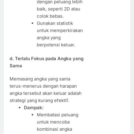
dengan peluang lebih
baik, seperti 2D atau
colok bebas.
Gunakan statistik
untuk memperkirakan
angka yang
berpotensi keluar.
d. Terlalu Fokus pada Angka yang
Sama
Memasang angka yang sama
terus-menerus dengan harapan
angka tersebut akan keluar adalah
strategi yang kurang efektif.
Dampak:
Membatasi peluang
untuk mencoba
kombinasi angka