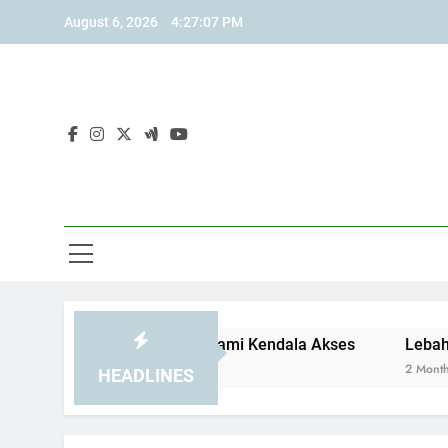
Skip
August 6, 2026
4:27:08 PM
to
content
Bor
Ikuti Beri
guna yang Mengalami Kendala Akses
Lebah4D Login Le
2 Months Ago
HEADLINES