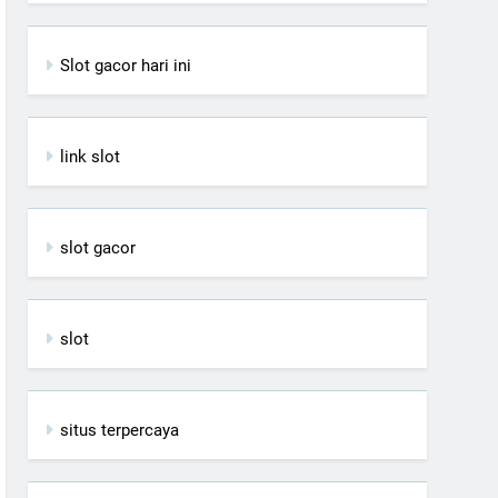
Slot gacor hari ini
link slot
slot gacor
slot
situs terpercaya