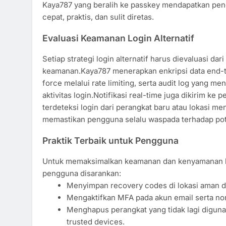
Kaya787 yang beralih ke passkey mendapatkan pen
cepat, praktis, dan sulit diretas.
Evaluasi Keamanan Login Alternatif
Setiap strategi login alternatif harus dievaluasi dar
keamanan.Kaya787 menerapkan enkripsi data end-t
force melalui rate limiting, serta audit log yang me
aktivitas login.Notifikasi real-time juga dikirim ke 
terdeteksi login dari perangkat baru atau lokasi me
memastikan pengguna selalu waspada terhadap po
Praktik Terbaik untuk Pengguna
Untuk memaksimalkan keamanan dan kenyamanan log
pengguna disarankan:
Menyimpan recovery codes di lokasi aman da
Mengaktifkan MFA pada akun email serta no
Menghapus perangkat yang tidak lagi digunak
trusted devices.