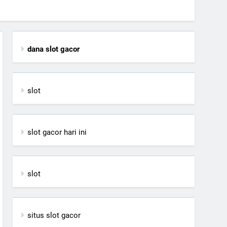
dana slot gacor
slot
slot gacor hari ini
slot
situs slot gacor