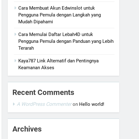
Cara Membuat Akun Edwinslot untuk
Pengguna Pemula dengan Langkah yang
Mudah Dipahami
Cara Memulai Daftar Lebah4D untuk
Pengguna Pemula dengan Panduan yang Lebih
Terarah
Kaya787 Link Alternatif dan Pentingnya
Keamanan Akses
Recent Comments
A WordPress Commenter
on
Hello world!
Archives