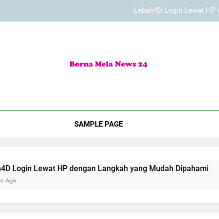
Lebah4D Login Lewat HP 
Cara Membuat Akun Edwinslot untuk Pengguna Pemula 
Cara Memulai Daftar Lebah4D untuk Pengguna Pemu
EDWINSLOT Link Alternatif untuk Pe
na Mela News 24
Lebah4D Login Lewat HP 
ta Terbaru Dari Borna Mela News 24.
Cara Membuat Akun Edwinslot untuk Pengguna Pemula 
SAMPLE PAGE
Cara Memulai Daftar Lebah4D untuk Pengguna Pemu
wat HP dengan Langkah yang Mudah Dipahami
Cara Me
2 Months A