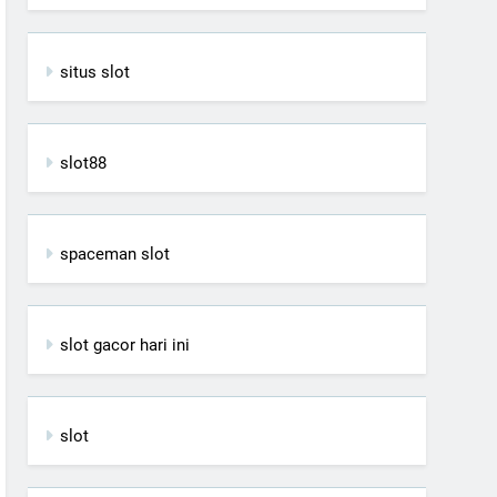
situs slot
slot88
spaceman slot
slot gacor hari ini
slot