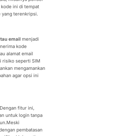
kode ini di tempat
 yang terenkripsi.
atau email
menjadi
nerima kode
tau alamat email
i risiko seperti SIM
sarankan mengamankan
ahan agar opsi ini
.Dengan fitur ini,
n untuk login tanpa
kun.Meski
a dengan pembatasan