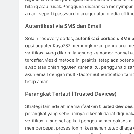
hilang atau rusak.Pengguna disarankan menyimpan 
aman, seperti password manager atau media offline
Autentikasi via SMS dan Email
Selain recovery codes,
autentikasi berbasis SMS 
opsi populer.Kaya787 memungkinkan pengguna me
verifikasi yang dikirim langsung ke nomor ponsel a
terdaftar.Meski metode ini praktis, tetap ada potens
swap atau phishing.Oleh karena itu, pengguna di
akun email dengan multi-factor authentication tamb
tetap aman.
Perangkat Tertaut (Trusted Devices)
Strategi lain adalah memanfaatkan
trusted devices
perangkat yang sebelumnya dikenali dapat digunaka
verifikasi ulang setiap kali pengguna mengakses a
mempercepat proses login, keamanan tetap dijag