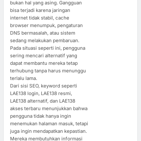
bukan hal yang asing. Gangguan
bisa terjadi karena jaringan
internet tidak stabil, cache
browser menumpuk, pengaturan
DNS bermasalah, atau sistem
sedang melakukan pembaruan.
Pada situasi seperti ini, pengguna
sering mencari alternatif yang
dapat membantu mereka tetap
terhubung tanpa harus menunggu
terlalu lama.
Dari sisi SEO, keyword seperti
LAE138 login, LAE138 resmi,
LAE138 alternatif, dan LAE138
akses terbaru menunjukkan bahwa
pengguna tidak hanya ingin
menemukan halaman masuk, tetapi
juga ingin mendapatkan kepastian.
Mereka membutuhkan informasi