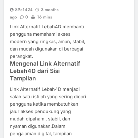
89c1424
3 months
ago
0
16 mins
Link Alternatif Lebah4D membantu
pengguna memahami akses
modern yang ringkas, aman, stabil,
dan mudah digunakan di berbagai
perangkat.
Mengenal Link Alternatif
Lebah4D dari Sisi
Tampilan
Link Alternatif Lebah4D menjadi
salah satu istilah yang sering dicari
pengguna ketika membutuhkan
jalur akses pendukung yang
mudah dipahami, stabil, dan
nyaman digunakan.Dalam
pengalaman digital, tampilan