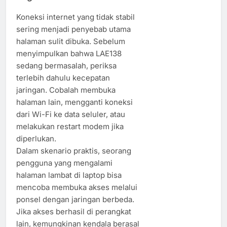
Koneksi internet yang tidak stabil
sering menjadi penyebab utama
halaman sulit dibuka. Sebelum
menyimpulkan bahwa LAE138
sedang bermasalah, periksa
terlebih dahulu kecepatan
jaringan. Cobalah membuka
halaman lain, mengganti koneksi
dari Wi-Fi ke data seluler, atau
melakukan restart modem jika
diperlukan.
Dalam skenario praktis, seorang
pengguna yang mengalami
halaman lambat di laptop bisa
mencoba membuka akses melalui
ponsel dengan jaringan berbeda.
Jika akses berhasil di perangkat
lain, kemungkinan kendala berasal