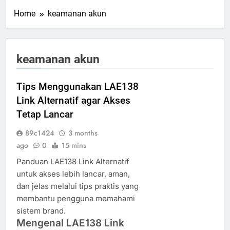
Home
keamanan akun
keamanan akun
Tips Menggunakan LAE138
Link Alternatif agar Akses
Tetap Lancar
89c1424
3 months
ago
0
15 mins
Panduan LAE138 Link Alternatif
untuk akses lebih lancar, aman,
dan jelas melalui tips praktis yang
membantu pengguna memahami
sistem brand.
Mengenal LAE138 Link