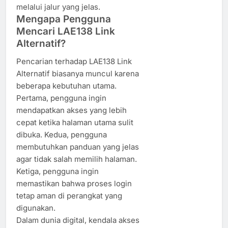
melalui jalur yang jelas.
Mengapa Pengguna
Mencari LAE138 Link
Alternatif?
Pencarian terhadap LAE138 Link
Alternatif biasanya muncul karena
beberapa kebutuhan utama.
Pertama, pengguna ingin
mendapatkan akses yang lebih
cepat ketika halaman utama sulit
dibuka. Kedua, pengguna
membutuhkan panduan yang jelas
agar tidak salah memilih halaman.
Ketiga, pengguna ingin
memastikan bahwa proses login
tetap aman di perangkat yang
digunakan.
Dalam dunia digital, kendala akses