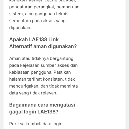
pengaturan perangkat, pembaruan
sistem, atau gangguan teknis
sementara pada akses yang
digunakan.
Apakah LAE138 Link
Alternatif aman digunakan?
Aman atau tidaknya bergantung
pada kejelasan sumber akses dan
kebiasaan pengguna. Pastikan
halaman terlihat konsisten, tidak
mencurigakan, dan tidak meminta
data yang tidak relevan.
Bagaimana cara mengatasi
gagal login LAE138?
Periksa kembali data login,