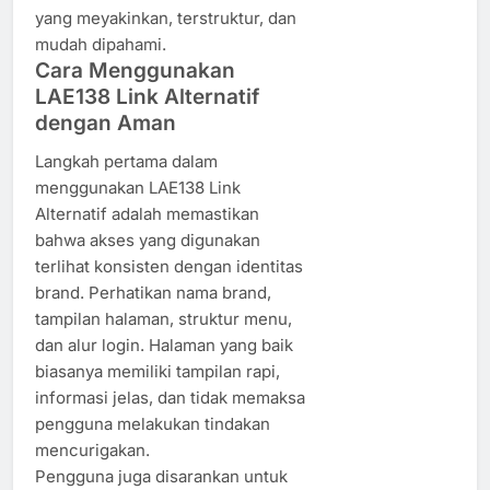
yang meyakinkan, terstruktur, dan
mudah dipahami.
Cara Menggunakan
LAE138 Link Alternatif
dengan Aman
Langkah pertama dalam
menggunakan LAE138 Link
Alternatif adalah memastikan
bahwa akses yang digunakan
terlihat konsisten dengan identitas
brand. Perhatikan nama brand,
tampilan halaman, struktur menu,
dan alur login. Halaman yang baik
biasanya memiliki tampilan rapi,
informasi jelas, dan tidak memaksa
pengguna melakukan tindakan
mencurigakan.
Pengguna juga disarankan untuk