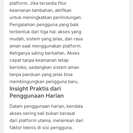
platform. Jika tersedia fitur
keamanan tambahan, aktifkan
untuk meningkatkan perlindungan.
Pengalaman pengguna yang baik
terbentuk dari tiga hal: akses yang
mudah, sistem yang jelas, dan rasa
aman saat menggunakan platform.
Ketiganya saling berkaitan. Akses
cepat tanpa keamanan tetap
berisiko, sedangkan sistem aman
tanpa panduan yang jelas bisa
membingungkan pengguna baru.
Insight Praktis dari
Penggunaan Harian
Dalam penggunaan harian, kendala
akses sering kali bukan berasal
dari platform utama, melainkan dari
faktor teknis di sisi pengguna.