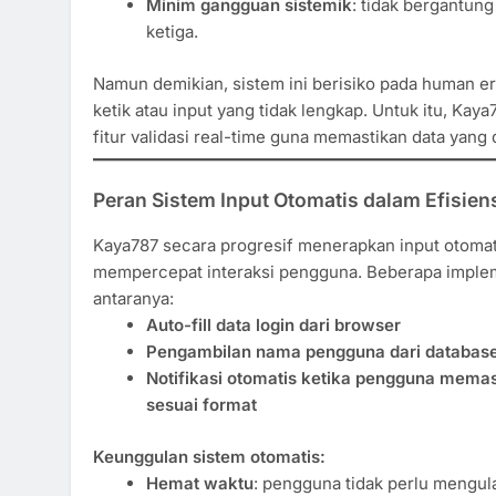
Minim gangguan sistemik
: tidak bergantung
ketiga.
Namun demikian, sistem ini berisiko pada human er
ketik atau input yang tidak lengkap. Untuk itu, Ka
fitur validasi real-time guna memastikan data yang d
Peran Sistem Input Otomatis dalam Efisien
Kaya787 secara progresif menerapkan input otomat
mempercepat interaksi pengguna. Beberapa implem
antaranya:
Auto-fill data login dari browser
Pengambilan nama pengguna dari database s
Notifikasi otomatis ketika pengguna memas
sesuai format
Keunggulan sistem otomatis:
Hemat waktu
: pengguna tidak perlu mengul