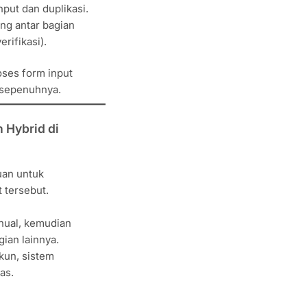
put dan duplikasi.
ung antar bagian
rifikasi).
oses form input
 sepenuhnya.
 Hybrid di
uan untuk
 tersebut.
anual, kemudian
ian lainnya.
kun, sistem
as.