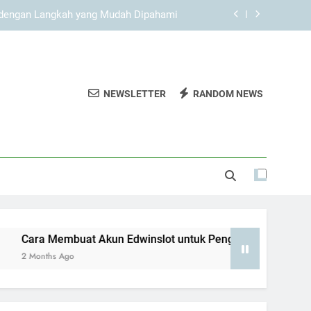
dengan Langkah yang Mudah Dipahami
dengan Langkah yang Mudah Dipahami
la dengan Panduan yang Lebih Terarah
NEWSLETTER
RANDOM NEWS
ngguna yang Mengalami Kendala Akses
dengan Langkah yang Mudah Dipahami
dengan Langkah yang Mudah Dipahami
la dengan Panduan yang Lebih Terarah
mbuat Akun Edwinslot untuk Pengguna Pemula dengan Lang
Ago