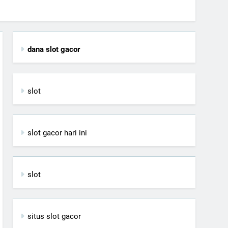
dana slot gacor
slot
slot gacor hari ini
slot
situs slot gacor