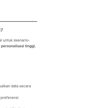
87
l untuk skenario-
 personalisasi tinggi
,
aikan data secara
 preferensi