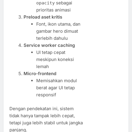
sebagai
opacity
prioritas animasi
Preload aset kritis
Font, ikon utama, dan
gambar hero dimuat
terlebih dahulu
Service worker caching
UI tetap cepat
meskipun koneksi
lemah
Micro-frontend
Memisahkan modul
berat agar UI tetap
responsif
Dengan pendekatan ini, sistem
tidak hanya tampak lebih cepat,
tetapi juga lebih stabil untuk jangka
panjang.