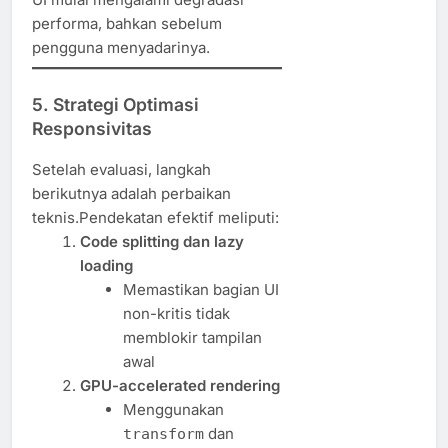
performa, bahkan sebelum
pengguna menyadarinya.
5. Strategi Optimasi
Responsivitas
Setelah evaluasi, langkah
berikutnya adalah perbaikan
teknis.Pendekatan efektif meliputi:
Code splitting dan lazy
loading
Memastikan bagian UI
non-kritis tidak
memblokir tampilan
awal
GPU-accelerated rendering
Menggunakan
dan
transform