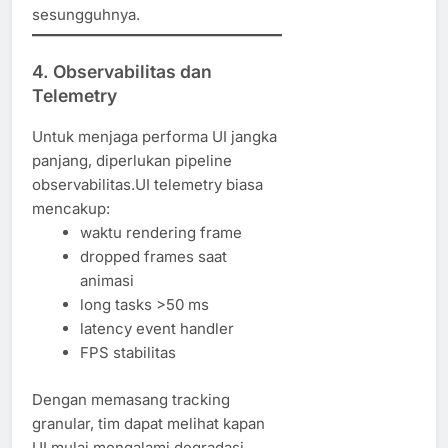
sesungguhnya.
4. Observabilitas dan
Telemetry
Untuk menjaga performa UI jangka
panjang, diperlukan pipeline
observabilitas.UI telemetry biasa
mencakup:
waktu rendering frame
dropped frames saat
animasi
long tasks >50 ms
latency event handler
FPS stabilitas
Dengan memasang tracking
granular, tim dapat melihat kapan
UI mulai mengalami degradasi