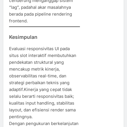
cenderung menganggap sistem
“lag”, padahal akar masalahnya
berada pada pipeline rendering
frontend.
Kesimpulan
Evaluasi responsivitas UI pada
situs slot interaktif membutuhkan
pendekatan struktural yang
mencakup metrik kinerja,
observabilitas real-time, dan
strategi perbaikan teknis yang
adaptif.Kinerja yang cepat tidak
selalu berarti responsivitas baik;
kualitas input handling, stabilitas
layout, dan efisiensi render sama
pentingnya.
Dengan pengukuran berkelanjutan