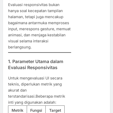
Evaluasi responsivitas bukan
hanya soal kecepatan tampilan
halaman, tetapi juga mencakup
bagaimana antarmuka memproses
input, merespons gesture, memuat
animasi, dan menjaga kestabilan
visual selama interaksi
berlangsung.
1. Parameter Utama dalam
Evaluasi Responsivitas
Untuk mengevaluasi UI secara
teknis, diperlukan metrik yang
akurat dan
terstandarisasi.Beberapa metrik
inti yang digunakan adalah:
Metrik
Fungsi
Target