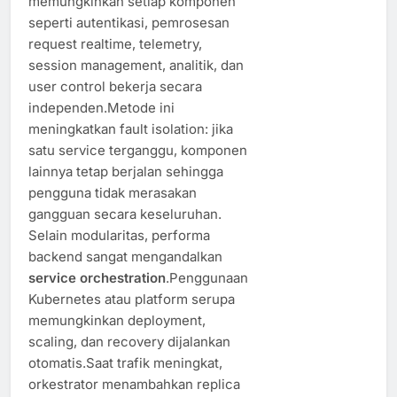
memungkinkan setiap komponen
seperti autentikasi, pemrosesan
request realtime, telemetry,
session management, analitik, dan
user control bekerja secara
independen.Metode ini
meningkatkan fault isolation: jika
satu service terganggu, komponen
lainnya tetap berjalan sehingga
pengguna tidak merasakan
gangguan secara keseluruhan.
Selain modularitas, performa
backend sangat mengandalkan
service orchestration
.Penggunaan
Kubernetes atau platform serupa
memungkinkan deployment,
scaling, dan recovery dijalankan
otomatis.Saat trafik meningkat,
orkestrator menambahkan replica