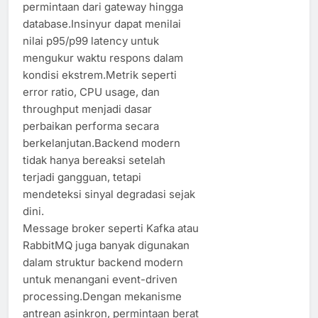
permintaan dari gateway hingga
database.Insinyur dapat menilai
nilai p95/p99 latency untuk
mengukur waktu respons dalam
kondisi ekstrem.Metrik seperti
error ratio, CPU usage, dan
throughput menjadi dasar
perbaikan performa secara
berkelanjutan.Backend modern
tidak hanya bereaksi setelah
terjadi gangguan, tetapi
mendeteksi sinyal degradasi sejak
dini.
Message broker seperti Kafka atau
RabbitMQ juga banyak digunakan
dalam struktur backend modern
untuk menangani event-driven
processing.Dengan mekanisme
antrean asinkron, permintaan berat