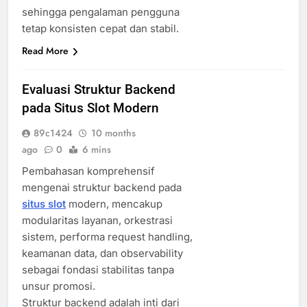
sehingga pengalaman pengguna
tetap konsisten cepat dan stabil.
Read More
Evaluasi Struktur Backend
pada Situs Slot Modern
89c1424
10 months
ago
0
6 mins
Pembahasan komprehensif
mengenai struktur backend pada
situs slot
modern, mencakup
modularitas layanan, orkestrasi
sistem, performa request handling,
keamanan data, dan observability
sebagai fondasi stabilitas tanpa
unsur promosi.
Struktur backend adalah inti dari