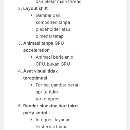
dan blokir main thread
Layout shift
Gambar dan
komponen tanpa
placeholder atau
dimensi tetap
Animasi tanpa GPU
acceleration
Animasi berjalan di
CPU, bukan GPU
Aset visual tidak
teroptimasi
Format gambar berat,
sprite tidak
terkompresi
Render blocking dari third-
party script
Integrasi layanan
eksternal tanpa