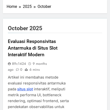
Home
2025
October
October 2025
Evaluasi Responsivitas
Antarmuka di Situs Slot
Interaktif Modern
89c1424
9 months
ago
0
6 mins
Artikel ini membahas metode
evaluasi responsivitas antarmuka
pada
situs slot
interaktif, meliputi
metrik performa UI, bottleneck
rendering, optimasi frontend, serta
pendekatan observabilitas untuk