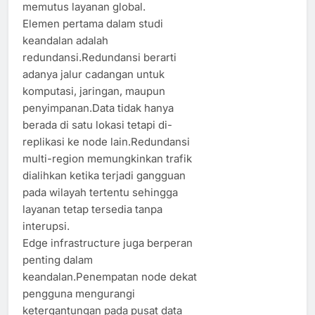
memutus layanan global.
Elemen pertama dalam studi
keandalan adalah
redundansi.Redundansi berarti
adanya jalur cadangan untuk
komputasi, jaringan, maupun
penyimpanan.Data tidak hanya
berada di satu lokasi tetapi di-
replikasi ke node lain.Redundansi
multi-region memungkinkan trafik
dialihkan ketika terjadi gangguan
pada wilayah tertentu sehingga
layanan tetap tersedia tanpa
interupsi.
Edge infrastructure juga berperan
penting dalam
keandalan.Penempatan node dekat
pengguna mengurangi
ketergantungan pada pusat data