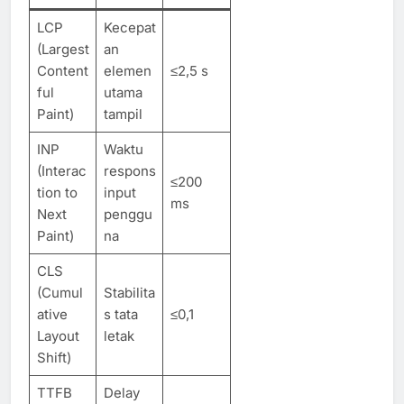
LCP
Kecepat
(Largest
an
Content
elemen
≤2,5 s
ful
utama
Paint)
tampil
INP
Waktu
(Interac
respons
≤200
tion to
input
ms
Next
penggu
Paint)
na
CLS
(Cumul
Stabilita
ative
s tata
≤0,1
Layout
letak
Shift)
TTFB
Delay