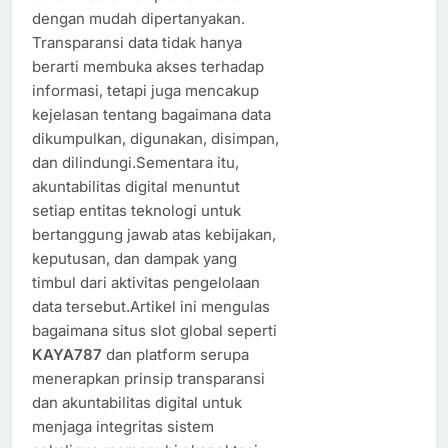
dengan mudah dipertanyakan.
Transparansi data tidak hanya
berarti membuka akses terhadap
informasi, tetapi juga mencakup
kejelasan tentang bagaimana data
dikumpulkan, digunakan, disimpan,
dan dilindungi.Sementara itu,
akuntabilitas digital menuntut
setiap entitas teknologi untuk
bertanggung jawab atas kebijakan,
keputusan, dan dampak yang
timbul dari aktivitas pengelolaan
data tersebut.Artikel ini mengulas
bagaimana situs slot global seperti
KAYA787
dan platform serupa
menerapkan prinsip transparansi
dan akuntabilitas digital untuk
menjaga integritas sistem