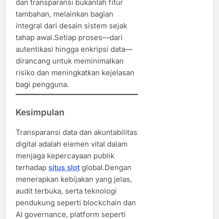
dan transparansi bukanlah fitur
tambahan, melainkan bagian
integral dari desain sistem sejak
tahap awal.Setiap proses—dari
autentikasi hingga enkripsi data—
dirancang untuk meminimalkan
risiko dan meningkatkan kejelasan
bagi pengguna.
Kesimpulan
Transparansi data dan akuntabilitas
digital adalah elemen vital dalam
menjaga kepercayaan publik
terhadap
situs slot
global.Dengan
menerapkan kebijakan yang jelas,
audit terbuka, serta teknologi
pendukung seperti blockchain dan
AI governance, platform seperti