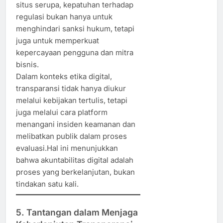
situs serupa, kepatuhan terhadap
regulasi bukan hanya untuk
menghindari sanksi hukum, tetapi
juga untuk memperkuat
kepercayaan pengguna dan mitra
bisnis.
Dalam konteks etika digital,
transparansi tidak hanya diukur
melalui kebijakan tertulis, tetapi
juga melalui cara platform
menangani insiden keamanan dan
melibatkan publik dalam proses
evaluasi.Hal ini menunjukkan
bahwa akuntabilitas digital adalah
proses yang berkelanjutan, bukan
tindakan satu kali.
5. Tantangan dalam Menjaga