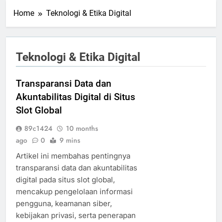
Home
Teknologi & Etika Digital
Teknologi & Etika Digital
Transparansi Data dan
Akuntabilitas Digital di Situs
Slot Global
89c1424
10 months
ago
0
9 mins
Artikel ini membahas pentingnya
transparansi data dan akuntabilitas
digital pada situs slot global,
mencakup pengelolaan informasi
pengguna, keamanan siber,
kebijakan privasi, serta penerapan