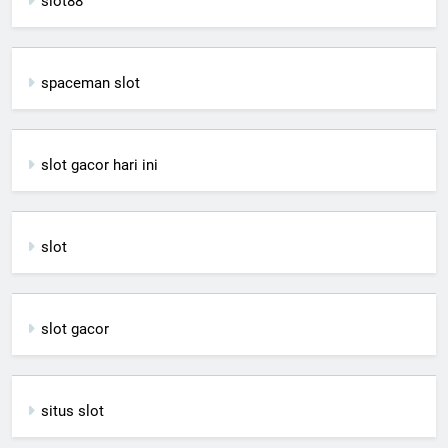
slot88
spaceman slot
slot gacor hari ini
slot
slot gacor
situs slot