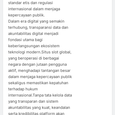
standar etis dan regulasi
internasional dalam menjaga
kepercayaan publik.
Dalam era digital yang semakin
terhubung, transparansi data dan
akuntabilitas digital menjadi
fondasi utama bagi
keberlangsungan ekosistem
teknologi modern.Situs slot global,
yang beroperasi di berbagai
negara dengan jutaan pengguna
aktif, menghadapi tantangan besar
dalam menjaga kepercayaan publik
sekaligus memastikan kepatuhan
terhadap hukum
internasional.Tanpa tata kelola data
yang transparan dan sistem
akuntabilitas yang kuat, keandalan
serta kredibilitas platform akan