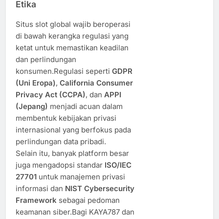
Etika
Situs slot global wajib beroperasi
di bawah kerangka regulasi yang
ketat untuk memastikan keadilan
dan perlindungan
konsumen.Regulasi seperti
GDPR
(Uni Eropa)
,
California Consumer
Privacy Act (CCPA)
, dan
APPI
(Jepang)
menjadi acuan dalam
membentuk kebijakan privasi
internasional yang berfokus pada
perlindungan data pribadi.
Selain itu, banyak platform besar
juga mengadopsi standar
ISO/IEC
27701
untuk manajemen privasi
informasi dan
NIST Cybersecurity
Framework
sebagai pedoman
keamanan siber.Bagi KAYA787 dan