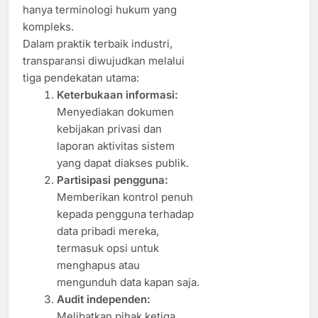
hanya terminologi hukum yang
kompleks.
Dalam praktik terbaik industri,
transparansi diwujudkan melalui
tiga pendekatan utama:
Keterbukaan informasi:
Menyediakan dokumen
kebijakan privasi dan
laporan aktivitas sistem
yang dapat diakses publik.
Partisipasi pengguna:
Memberikan kontrol penuh
kepada pengguna terhadap
data pribadi mereka,
termasuk opsi untuk
menghapus atau
mengunduh data kapan saja.
Audit independen:
Melibatkan pihak ketiga