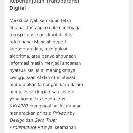
Keberlanjutan Transparansi
Digital
Meski banyak kemajuan telah
dicapai, tantangan dalam menjaga
transparansi dan akuntabilitas
tetap besar.Masalah seperti
kebocoran data, manipulasi
algoritma, atau penyalahgunaan
informasi masih menjadi ancaman
nyata.Di sisi lain, meningkatnya
penggunaan AI dan otomatisasi
menciptakan tantangan baru dalam
menjelaskan keputusan sistem
yang kompleks secara etis.
KAYA787 mengatasi hal ini dengan
menerapkan prinsip
Privacy by
Design
dan
Zero Trust
Architecture
.Artinya, keamanan