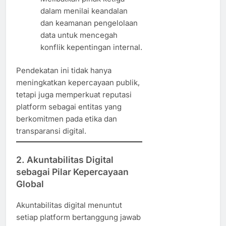
dalam menilai keandalan
dan keamanan pengelolaan
data untuk mencegah
konflik kepentingan internal.
Pendekatan ini tidak hanya
meningkatkan kepercayaan publik,
tetapi juga memperkuat reputasi
platform sebagai entitas yang
berkomitmen pada etika dan
transparansi digital.
2. Akuntabilitas Digital
sebagai Pilar Kepercayaan
Global
Akuntabilitas digital menuntut
setiap platform bertanggung jawab