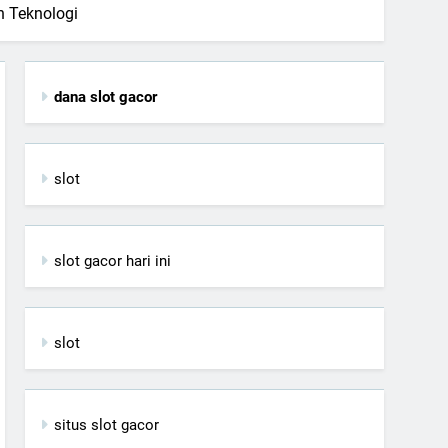
n Teknologi
dana slot gacor
slot
slot gacor hari ini
slot
situs slot gacor