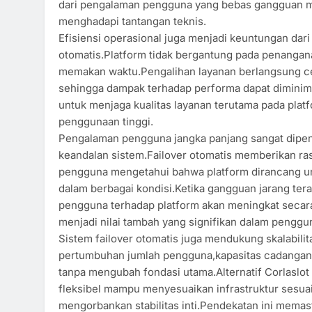
dari pengalaman pengguna yang bebas gangguan 
menghadapi tantangan teknis.
Efisiensi operasional juga menjadi keuntungan dari 
otomatis.Platform tidak bergantung pada penanga
memakan waktu.Pengalihan layanan berlangsung ce
sehingga dampak terhadap performa dapat diminima
untuk menjaga kualitas layanan terutama pada plat
penggunaan tinggi.
Pengalaman pengguna jangka panjang sangat dipen
keandalan sistem.Failover otomatis memberikan ra
pengguna mengetahui bahwa platform dirancang un
dalam berbagai kondisi.Ketika gangguan jarang ter
pengguna terhadap platform akan meningkat secara 
menjadi nilai tambah yang signifikan dalam penggu
Sistem failover otomatis juga mendukung skalabilit
pertumbuhan jumlah pengguna,kapasitas cadangan 
tanpa mengubah fondasi utama.Alternatif Corlaslot
fleksibel mampu menyesuaikan infrastruktur sesua
mengorbankan stabilitas inti.Pendekatan ini mema