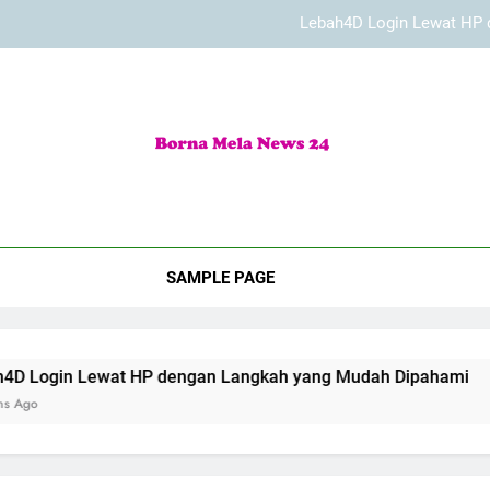
Lebah4D Login Lewat HP 
Cara Membuat Akun Edwinslot untuk Pengguna Pemula 
Cara Memulai Daftar Lebah4D untuk Pengguna Pemu
EDWINSLOT Link Alternatif untuk Pe
na Mela News 24
Lebah4D Login Lewat HP 
ta Terbaru Dari Borna Mela News 24.
Cara Membuat Akun Edwinslot untuk Pengguna Pemula 
SAMPLE PAGE
Cara Memulai Daftar Lebah4D untuk Pengguna Pemu
wat HP dengan Langkah yang Mudah Dipahami
Cara Me
2 Months 