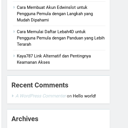
Cara Membuat Akun Edwinslot untuk
Pengguna Pemula dengan Langkah yang
Mudah Dipahami
Cara Memulai Daftar Lebah4D untuk
Pengguna Pemula dengan Panduan yang Lebih
Terarah
Kaya787 Link Alternatif dan Pentingnya
Keamanan Akses
Recent Comments
A WordPress Commenter
on
Hello world!
Archives