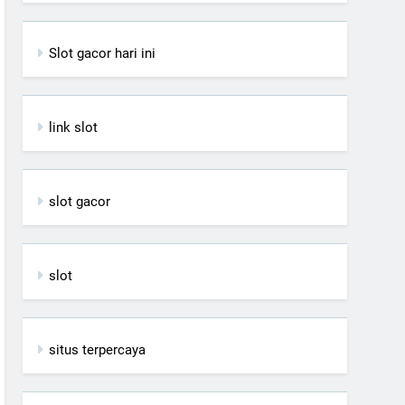
Slot gacor hari ini
link slot
slot gacor
slot
situs terpercaya