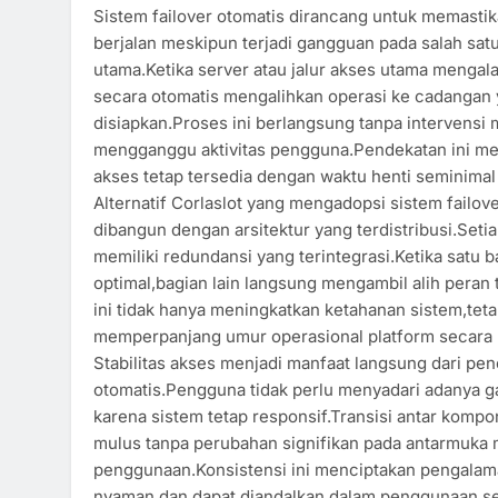
Sistem failover otomatis dirancang untuk memastik
berjalan meskipun terjadi gangguan pada salah sa
utama.Ketika server atau jalur akses utama mengal
secara otomatis mengalihkan operasi ke cadangan 
disiapkan.Proses ini berlangsung tanpa intervensi
mengganggu aktivitas pengguna.Pendekatan ini m
akses tetap tersedia dengan waktu henti seminima
Alternatif Corlaslot yang mengadopsi sistem failo
dibangun dengan arsitektur yang terdistribusi.Set
memiliki redundansi yang terintegrasi.Ketika satu b
optimal,bagian lain langsung mengambil alih peran
ini tidak hanya meningkatkan ketahanan sistem,teta
memperpanjang umur operasional platform secara 
Stabilitas akses menjadi manfaat langsung dari pen
otomatis.Pengguna tidak perlu menyadari adanya ga
karena sistem tetap responsif.Transisi antar komp
mulus tanpa perubahan signifikan pada antarmuka 
penggunaan.Konsistensi ini menciptakan pengalama
nyaman dan dapat diandalkan dalam penggunaan seh