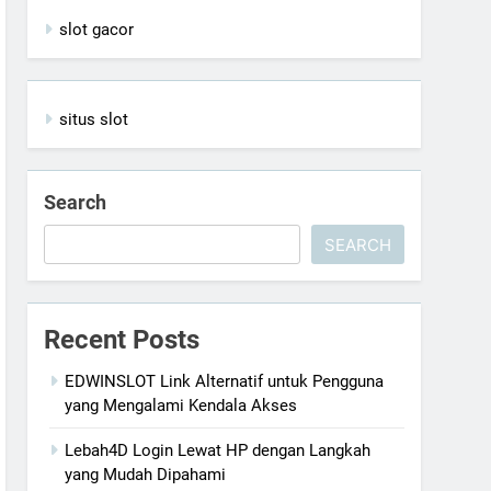
slot gacor
situs slot
Search
SEARCH
Recent Posts
EDWINSLOT Link Alternatif untuk Pengguna
yang Mengalami Kendala Akses
Lebah4D Login Lewat HP dengan Langkah
yang Mudah Dipahami