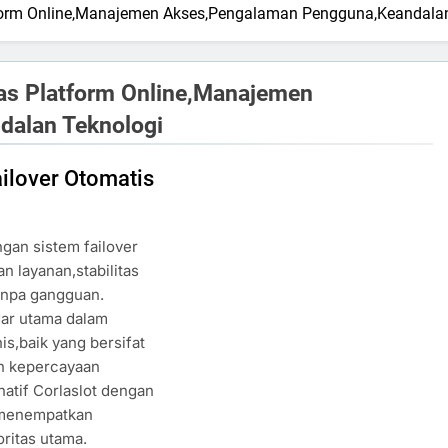
Platform Online,Manajemen Akses,Pengalaman Pengguna,Keandala
litas Platform Online,Manajemen
alan Teknologi
ailover Otomatis
gan sistem failover
n layanan,stabilitas
anpa gangguan.
dar utama dalam
s,baik yang bersifat
n kepercayaan
natif Corlaslot dengan
g menempatkan
oritas utama.