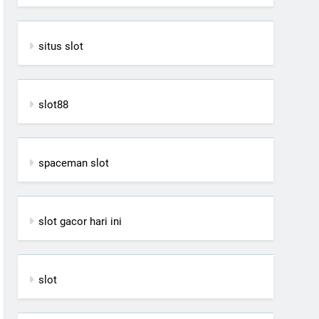
situs slot
slot88
spaceman slot
slot gacor hari ini
slot