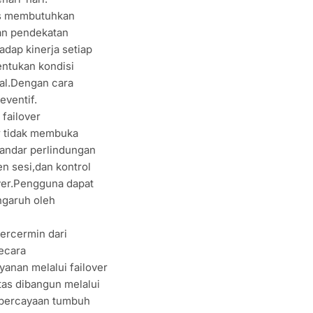
tis membutuhkan
gan pendekatan
dap kinerja setiap
ntukan kondisi
al.Dengan cara
reventif.
 failover
r tidak membuka
tandar perlindungan
n sesi,dan kontrol
over.Pengguna dapat
ngaruh oleh
ercermin dari
ecara
anan melalui failover
as dibangun melalui
epercayaan tumbuh