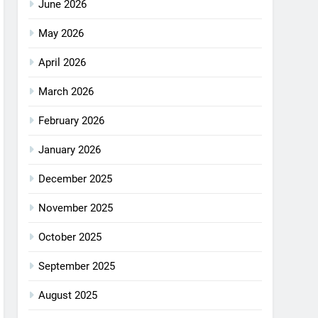
June 2026
May 2026
April 2026
March 2026
February 2026
January 2026
December 2025
November 2025
October 2025
September 2025
August 2025