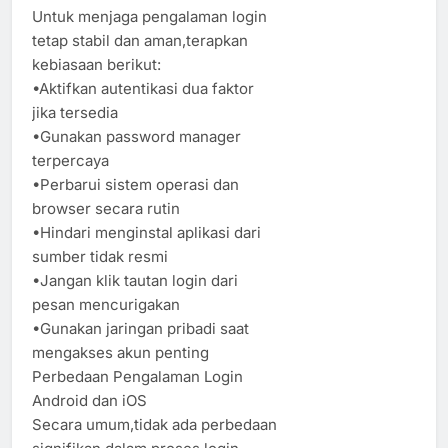
Untuk menjaga pengalaman login
tetap stabil dan aman,terapkan
kebiasaan berikut:
•Aktifkan autentikasi dua faktor
jika tersedia
•Gunakan password manager
terpercaya
•Perbarui sistem operasi dan
browser secara rutin
•Hindari menginstal aplikasi dari
sumber tidak resmi
•Jangan klik tautan login dari
pesan mencurigakan
•Gunakan jaringan pribadi saat
mengakses akun penting
Perbedaan Pengalaman Login
Android dan iOS
Secara umum,tidak ada perbedaan