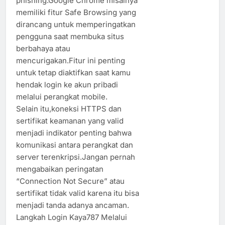
phishing.Google Chrome misalnya
memiliki fitur Safe Browsing yang
dirancang untuk memperingatkan
pengguna saat membuka situs
berbahaya atau
mencurigakan.Fitur ini penting
untuk tetap diaktifkan saat kamu
hendak login ke akun pribadi
melalui perangkat mobile.
Selain itu,koneksi HTTPS dan
sertifikat keamanan yang valid
menjadi indikator penting bahwa
komunikasi antara perangkat dan
server terenkripsi.Jangan pernah
mengabaikan peringatan
“Connection Not Secure” atau
sertifikat tidak valid karena itu bisa
menjadi tanda adanya ancaman.
Langkah Login Kaya787 Melalui