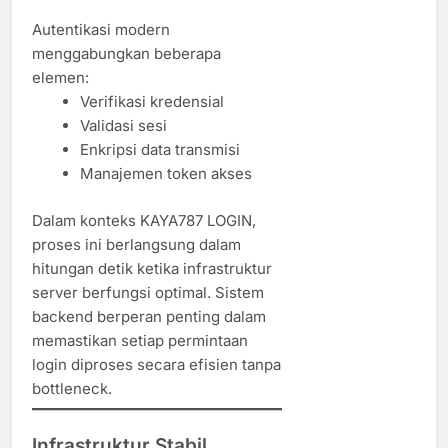
Autentikasi modern
menggabungkan beberapa
elemen:
Verifikasi kredensial
Validasi sesi
Enkripsi data transmisi
Manajemen token akses
Dalam konteks KAYA787 LOGIN,
proses ini berlangsung dalam
hitungan detik ketika infrastruktur
server berfungsi optimal. Sistem
backend berperan penting dalam
memastikan setiap permintaan
login diproses secara efisien tanpa
bottleneck.
Infrastruktur Stabil