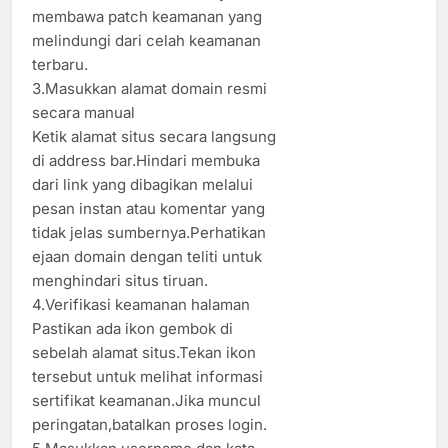
membawa patch keamanan yang
melindungi dari celah keamanan
terbaru.
3.Masukkan alamat domain resmi
secara manual
Ketik alamat situs secara langsung
di address bar.Hindari membuka
dari link yang dibagikan melalui
pesan instan atau komentar yang
tidak jelas sumbernya.Perhatikan
ejaan domain dengan teliti untuk
menghindari situs tiruan.
4.Verifikasi keamanan halaman
Pastikan ada ikon gembok di
sebelah alamat situs.Tekan ikon
tersebut untuk melihat informasi
sertifikat keamanan.Jika muncul
peringatan,batalkan proses login.