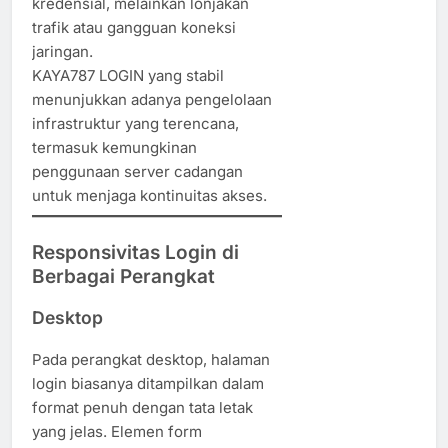
kredensial, melainkan lonjakan
trafik atau gangguan koneksi
jaringan.
KAYA787 LOGIN yang stabil
menunjukkan adanya pengelolaan
infrastruktur yang terencana,
termasuk kemungkinan
penggunaan server cadangan
untuk menjaga kontinuitas akses.
Responsivitas Login di
Berbagai Perangkat
Desktop
Pada perangkat desktop, halaman
login biasanya ditampilkan dalam
format penuh dengan tata letak
yang jelas. Elemen form