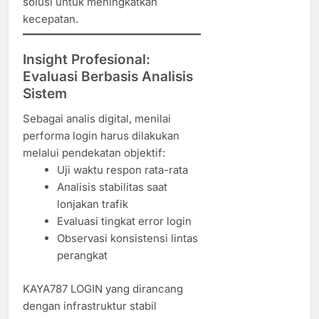
solusi untuk meningkatkan
kecepatan.
Insight Profesional:
Evaluasi Berbasis Analisis
Sistem
Sebagai analis digital, menilai
performa login harus dilakukan
melalui pendekatan objektif:
Uji waktu respon rata-rata
Analisis stabilitas saat
lonjakan trafik
Evaluasi tingkat error login
Observasi konsistensi lintas
perangkat
KAYA787 LOGIN yang dirancang
dengan infrastruktur stabil