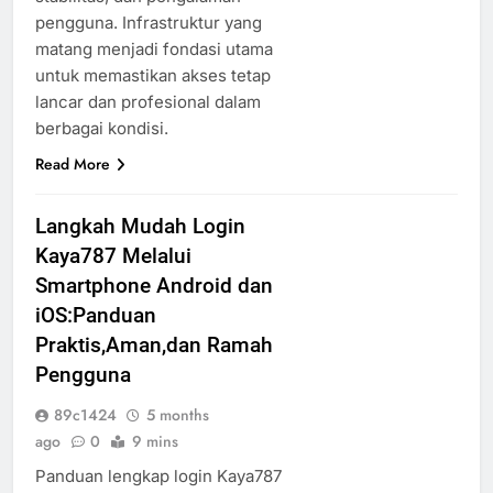
pengguna. Infrastruktur yang
matang menjadi fondasi utama
untuk memastikan akses tetap
lancar dan profesional dalam
berbagai kondisi.
Read More
Langkah Mudah Login
Kaya787 Melalui
Smartphone Android dan
iOS:Panduan
Praktis,Aman,dan Ramah
Pengguna
89c1424
5 months
ago
0
9 mins
Panduan lengkap login Kaya787