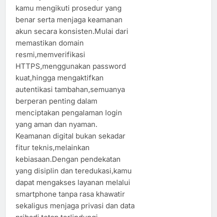
kamu mengikuti prosedur yang
benar serta menjaga keamanan
akun secara konsisten.Mulai dari
memastikan domain
resmi,memverifikasi
HTTPS,menggunakan password
kuat,hingga mengaktifkan
autentikasi tambahan,semuanya
berperan penting dalam
menciptakan pengalaman login
yang aman dan nyaman.
Keamanan digital bukan sekadar
fitur teknis,melainkan
kebiasaan.Dengan pendekatan
yang disiplin dan teredukasi,kamu
dapat mengakses layanan melalui
smartphone tanpa rasa khawatir
sekaligus menjaga privasi dan data