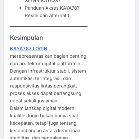
Server KAYA787
Panduan Akses KAYA787
Resmi dan Alternatif
Kesimpulan
KAYA787 LOGIN
merepresentasikan bagian penting
dari arsitektur digital platform ini.
Dengan infrastruktur stabil, sistem
autentikasi terintegrasi, dan
responsivitas lintas perangkat,
proses akses dapat berlangsung
cepat sekaligus aman.
Dalam lanskap digital modern,
kualitas login bukan hanya soal
kecepatan, tetapi juga tentang
keseimbangan antara keamanan,
stabilitas, dan pengalaman