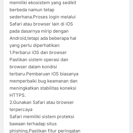
memiliki ekosistem yang sedikit
berbeda namun tetap
sederhana.Proses login melalui
Safari atau browser lain di iOS
pada dasarnya mirip dengan
Android,tetapi ada beberapa hal
yang perlu diperhatikan:
1.Perbarui iOS dan browser
Pastikan sistem operasi dan
browser dalam kondisi
terbaru.Pembaruan iOS biasanya
memperbaiki bug keamanan dan
meningkatkan stabilitas koneksi
HTTPS.
2.Gunakan Safari atau browser
terpercaya
Safari memiliki sistem proteksi
bawaan terhadap situs
phishing.Pastikan fitur peringatan