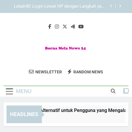
Skip
Cara Membuat Akun Edwinslot untuk Pengguna
to
Pemula dengan Langkah yang Mudah Dipahami
content
Cara Memulai Daftar Lebah4D untuk Pengguna
Pemula dengan Panduan yang Lebih Terarah
EDWINSLOT Link Alternatif untuk Pengguna yang
Mengalami Kendala Akses
Lebah4D Login Lewat HP dengan Langkah yang
Mudah Dipahami
Cara Membuat Akun Edwinslot untuk Pengguna
Pemula dengan Langkah yang Mudah Dipahami
Borna Mela
Ikuti Berita Terbaru Dari Borna Mela News
Cara Memulai Daftar Lebah4D untuk Pengguna
NEWSLETTER
RANDOM NEWS
News 24
Pemula dengan Panduan yang Lebih Terarah
24.
MENU
DWINSLOT Link Alternatif untuk Pengguna yang Mengalami K
HEADLINES
Month Ago