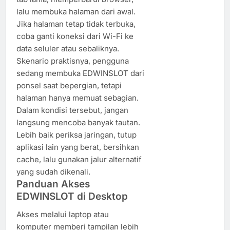
lalu membuka halaman dari awal.
Jika halaman tetap tidak terbuka,
coba ganti koneksi dari Wi-Fi ke
data seluler atau sebaliknya.
Skenario praktisnya, pengguna
sedang membuka EDWINSLOT dari
ponsel saat bepergian, tetapi
halaman hanya memuat sebagian.
Dalam kondisi tersebut, jangan
langsung mencoba banyak tautan.
Lebih baik periksa jaringan, tutup
aplikasi lain yang berat, bersihkan
cache, lalu gunakan jalur alternatif
yang sudah dikenali.
Panduan Akses
EDWINSLOT di Desktop
Akses melalui laptop atau
komputer memberi tampilan lebih