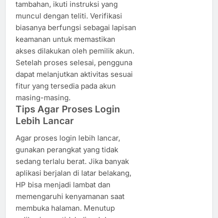
tambahan, ikuti instruksi yang
muncul dengan teliti. Verifikasi
biasanya berfungsi sebagai lapisan
keamanan untuk memastikan
akses dilakukan oleh pemilik akun.
Setelah proses selesai, pengguna
dapat melanjutkan aktivitas sesuai
fitur yang tersedia pada akun
masing-masing.
Tips Agar Proses Login
Lebih Lancar
Agar proses login lebih lancar,
gunakan perangkat yang tidak
sedang terlalu berat. Jika banyak
aplikasi berjalan di latar belakang,
HP bisa menjadi lambat dan
memengaruhi kenyamanan saat
membuka halaman. Menutup