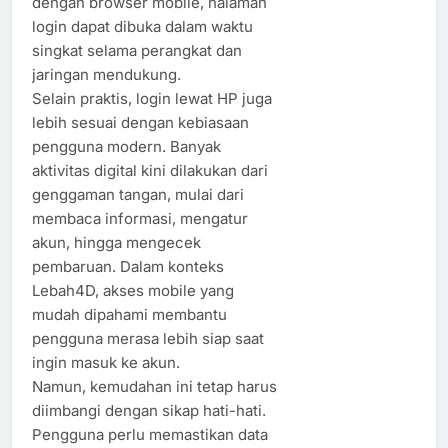
dengan browser mobile, halaman
login dapat dibuka dalam waktu
singkat selama perangkat dan
jaringan mendukung.
Selain praktis, login lewat HP juga
lebih sesuai dengan kebiasaan
pengguna modern. Banyak
aktivitas digital kini dilakukan dari
genggaman tangan, mulai dari
membaca informasi, mengatur
akun, hingga mengecek
pembaruan. Dalam konteks
Lebah4D, akses mobile yang
mudah dipahami membantu
pengguna merasa lebih siap saat
ingin masuk ke akun.
Namun, kemudahan ini tetap harus
diimbangi dengan sikap hati-hati.
Pengguna perlu memastikan data