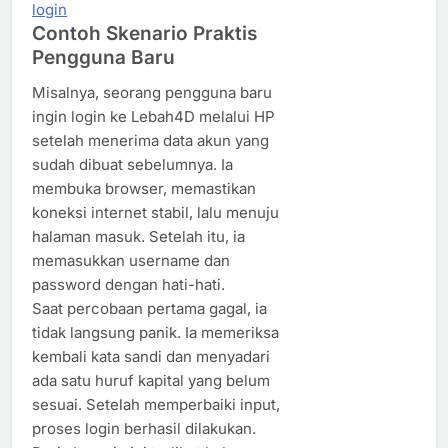
login
Contoh Skenario Praktis
Pengguna Baru
Misalnya, seorang pengguna baru
ingin login ke Lebah4D melalui HP
setelah menerima data akun yang
sudah dibuat sebelumnya. Ia
membuka browser, memastikan
koneksi internet stabil, lalu menuju
halaman masuk. Setelah itu, ia
memasukkan username dan
password dengan hati-hati.
Saat percobaan pertama gagal, ia
tidak langsung panik. Ia memeriksa
kembali kata sandi dan menyadari
ada satu huruf kapital yang belum
sesuai. Setelah memperbaiki input,
proses login berhasil dilakukan.