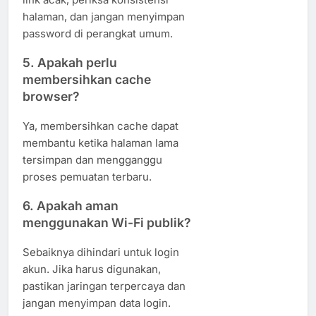
halaman, dan jangan menyimpan
password di perangkat umum.
5. Apakah perlu
membersihkan cache
browser?
Ya, membersihkan cache dapat
membantu ketika halaman lama
tersimpan dan mengganggu
proses pemuatan terbaru.
6. Apakah aman
menggunakan Wi-Fi publik?
Sebaiknya dihindari untuk login
akun. Jika harus digunakan,
pastikan jaringan terpercaya dan
jangan menyimpan data login.