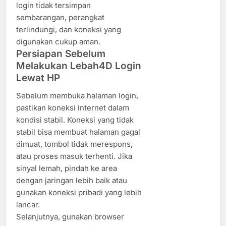
login tidak tersimpan
sembarangan, perangkat
terlindungi, dan koneksi yang
digunakan cukup aman.
Persiapan Sebelum
Melakukan Lebah4D Login
Lewat HP
Sebelum membuka halaman login,
pastikan koneksi internet dalam
kondisi stabil. Koneksi yang tidak
stabil bisa membuat halaman gagal
dimuat, tombol tidak merespons,
atau proses masuk terhenti. Jika
sinyal lemah, pindah ke area
dengan jaringan lebih baik atau
gunakan koneksi pribadi yang lebih
lancar.
Selanjutnya, gunakan browser