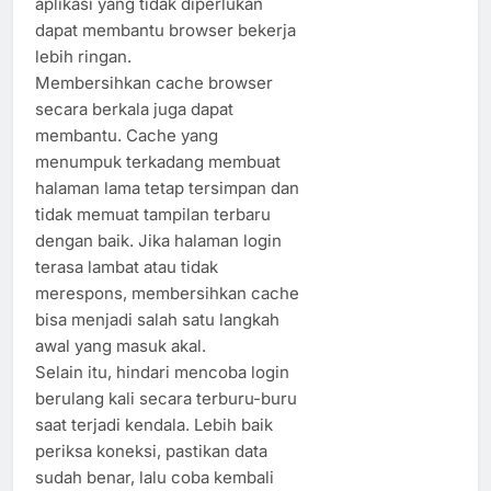
aplikasi yang tidak diperlukan
dapat membantu browser bekerja
lebih ringan.
Membersihkan cache browser
secara berkala juga dapat
membantu. Cache yang
menumpuk terkadang membuat
halaman lama tetap tersimpan dan
tidak memuat tampilan terbaru
dengan baik. Jika halaman login
terasa lambat atau tidak
merespons, membersihkan cache
bisa menjadi salah satu langkah
awal yang masuk akal.
Selain itu, hindari mencoba login
berulang kali secara terburu-buru
saat terjadi kendala. Lebih baik
periksa koneksi, pastikan data
sudah benar, lalu coba kembali