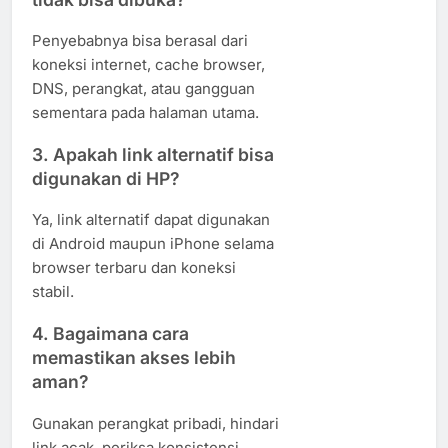
Penyebabnya bisa berasal dari
koneksi internet, cache browser,
DNS, perangkat, atau gangguan
sementara pada halaman utama.
3. Apakah link alternatif bisa
digunakan di HP?
Ya, link alternatif dapat digunakan
di Android maupun iPhone selama
browser terbaru dan koneksi
stabil.
4. Bagaimana cara
memastikan akses lebih
aman?
Gunakan perangkat pribadi, hindari
link acak, periksa konsistensi