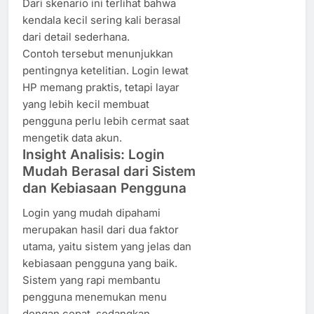
Dari skenario ini terlihat bahwa
kendala kecil sering kali berasal
dari detail sederhana.
Contoh tersebut menunjukkan
pentingnya ketelitian. Login lewat
HP memang praktis, tetapi layar
yang lebih kecil membuat
pengguna perlu lebih cermat saat
mengetik data akun.
Insight Analisis: Login
Mudah Berasal dari Sistem
dan Kebiasaan Pengguna
Login yang mudah dipahami
merupakan hasil dari dua faktor
utama, yaitu sistem yang jelas dan
kebiasaan pengguna yang baik.
Sistem yang rapi membantu
pengguna menemukan menu
dengan cepat, sedangkan