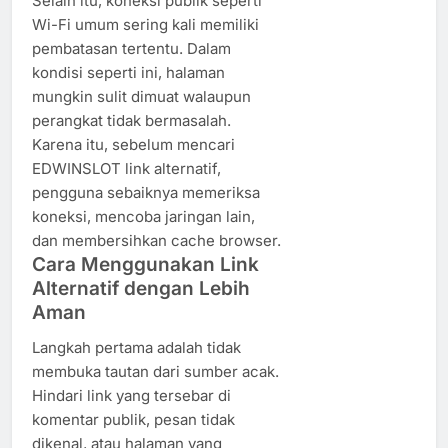
Selain itu, koneksi publik seperti
Wi-Fi umum sering kali memiliki
pembatasan tertentu. Dalam
kondisi seperti ini, halaman
mungkin sulit dimuat walaupun
perangkat tidak bermasalah.
Karena itu, sebelum mencari
EDWINSLOT link alternatif,
pengguna sebaiknya memeriksa
koneksi, mencoba jaringan lain,
dan membersihkan cache browser.
Cara Menggunakan Link
Alternatif dengan Lebih
Aman
Langkah pertama adalah tidak
membuka tautan dari sumber acak.
Hindari link yang tersebar di
komentar publik, pesan tidak
dikenal, atau halaman yang