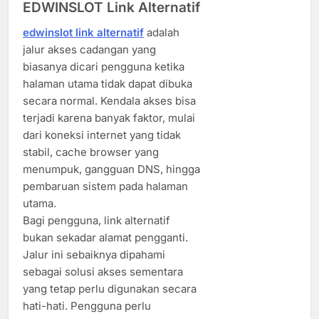
EDWINSLOT Link Alternatif
edwinslot link alternatif
adalah
jalur akses cadangan yang
biasanya dicari pengguna ketika
halaman utama tidak dapat dibuka
secara normal. Kendala akses bisa
terjadi karena banyak faktor, mulai
dari koneksi internet yang tidak
stabil, cache browser yang
menumpuk, gangguan DNS, hingga
pembaruan sistem pada halaman
utama.
Bagi pengguna, link alternatif
bukan sekadar alamat pengganti.
Jalur ini sebaiknya dipahami
sebagai solusi akses sementara
yang tetap perlu digunakan secara
hati-hati. Pengguna perlu