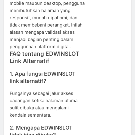
mobile maupun desktop, pengguna
membutuhkan halaman yang
responsif, mudah dipahami, dan
tidak membebani perangkat. Inilah
alasan mengapa validasi akses
menjadi bagian penting dalam
penggunaan platform digital.
FAQ tentang EDWINSLOT
Link Alternatif
1. Apa fungsi EDWINSLOT
link alternatif?
Fungsinya sebagai jalur akses
cadangan ketika halaman utama
sulit dibuka atau mengalami
kendala sementara.
2. Mengapa EDWINSLOT
tidak bisa dibuka?