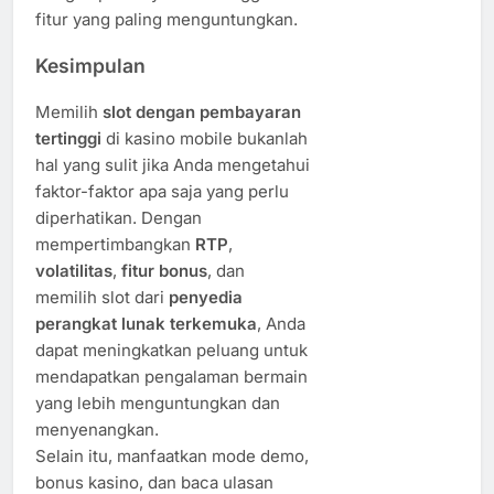
fitur yang paling menguntungkan.
Kesimpulan
Memilih
slot dengan pembayaran
tertinggi
di kasino mobile bukanlah
hal yang sulit jika Anda mengetahui
faktor-faktor apa saja yang perlu
diperhatikan. Dengan
mempertimbangkan
RTP
,
volatilitas
,
fitur bonus
, dan
memilih slot dari
penyedia
perangkat lunak terkemuka
, Anda
dapat meningkatkan peluang untuk
mendapatkan pengalaman bermain
yang lebih menguntungkan dan
menyenangkan.
Selain itu, manfaatkan mode demo,
bonus kasino, dan baca ulasan