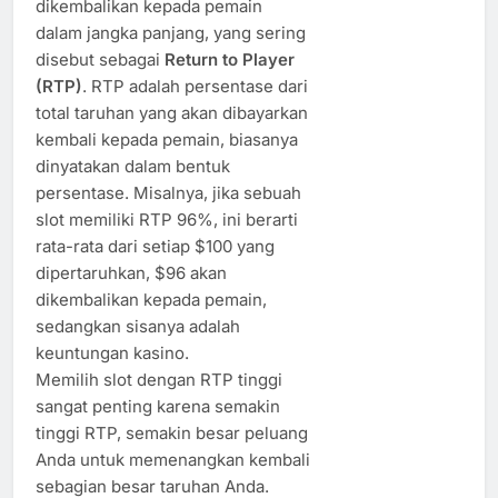
dikembalikan kepada pemain
dalam jangka panjang, yang sering
disebut sebagai
Return to Player
(RTP)
. RTP adalah persentase dari
total taruhan yang akan dibayarkan
kembali kepada pemain, biasanya
dinyatakan dalam bentuk
persentase. Misalnya, jika sebuah
slot memiliki RTP 96%, ini berarti
rata-rata dari setiap $100 yang
dipertaruhkan, $96 akan
dikembalikan kepada pemain,
sedangkan sisanya adalah
keuntungan kasino.
Memilih slot dengan RTP tinggi
sangat penting karena semakin
tinggi RTP, semakin besar peluang
Anda untuk memenangkan kembali
sebagian besar taruhan Anda.