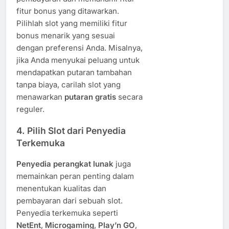
fitur bonus yang ditawarkan.
Pilihlah slot yang memiliki fitur
bonus menarik yang sesuai
dengan preferensi Anda. Misalnya,
jika Anda menyukai peluang untuk
mendapatkan putaran tambahan
tanpa biaya, carilah slot yang
menawarkan
putaran gratis
secara
reguler.
4. Pilih Slot dari Penyedia
Terkemuka
Penyedia perangkat lunak
juga
memainkan peran penting dalam
menentukan kualitas dan
pembayaran dari sebuah slot.
Penyedia terkemuka seperti
NetEnt
,
Microgaming
,
Play’n GO
,