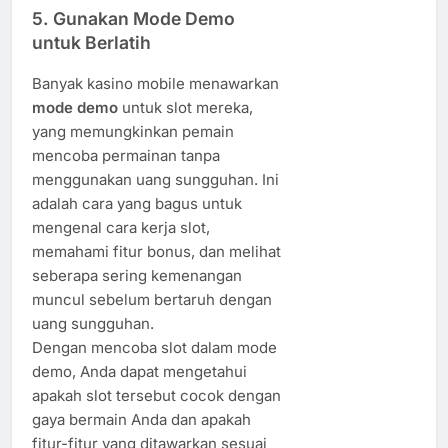
5. Gunakan Mode Demo
untuk Berlatih
Banyak kasino mobile menawarkan
mode demo
untuk slot mereka,
yang memungkinkan pemain
mencoba permainan tanpa
menggunakan uang sungguhan. Ini
adalah cara yang bagus untuk
mengenal cara kerja slot,
memahami fitur bonus, dan melihat
seberapa sering kemenangan
muncul sebelum bertaruh dengan
uang sungguhan.
Dengan mencoba slot dalam mode
demo, Anda dapat mengetahui
apakah slot tersebut cocok dengan
gaya bermain Anda dan apakah
fitur-fitur yang ditawarkan sesuai