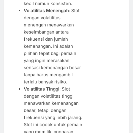
kecil namun konsisten.
Volatilitas Menengah
: Slot
dengan volatilitas
menengah menawarkan
keseimbangan antara
frekuensi dan jumlah
kemenangan. Ini adalah
pilihan tepat bagi pemain
yang ingin merasakan
sensasi kemenangan besar
tanpa harus mengambil
terlalu banyak risiko.
Volatilitas Tinggi
: Slot
dengan volatilitas tinggi
menawarkan kemenangan
besar, tetapi dengan
frekuensi yang lebih jarang.
Slot ini cocok untuk pemain
yang memiliki anggaran