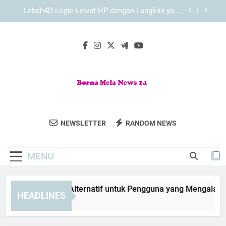
Skip
Cara Membuat Akun Edwinslot untuk Pengguna
to
Pemula dengan Langkah yang Mudah Dipahami
content
Cara Memulai Daftar Lebah4D untuk Pengguna
Pemula dengan Panduan yang Lebih Terarah
EDWINSLOT Link Alternatif untuk Pengguna yang
Mengalami Kendala Akses
Lebah4D Login Lewat HP dengan Langkah yang
Mudah Dipahami
Cara Membuat Akun Edwinslot untuk Pengguna
Pemula dengan Langkah yang Mudah Dipahami
Borna Mela
Ikuti Berita Terbaru Dari Borna Mela News
Cara Memulai Daftar Lebah4D untuk Pengguna
NEWSLETTER
RANDOM NEWS
News 24
Pemula dengan Panduan yang Lebih Terarah
24.
MENU
WINSLOT Link Alternatif untuk Pengguna yang Mengalami Ke
HEADLINES
Month Ago