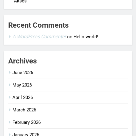
Akses
Recent Comments
A WordPress Commenter
on
Hello world!
Archives
June 2026
May 2026
April 2026
March 2026
February 2026
January 2026