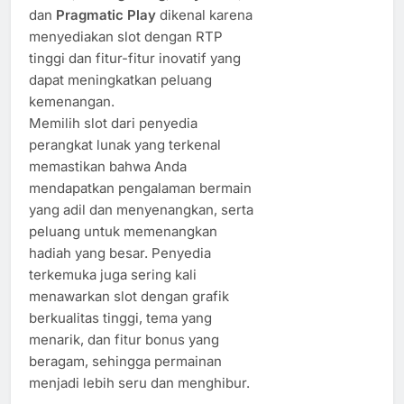
dan
Pragmatic Play
dikenal karena
menyediakan slot dengan RTP
tinggi dan fitur-fitur inovatif yang
dapat meningkatkan peluang
kemenangan.
Memilih slot dari penyedia
perangkat lunak yang terkenal
memastikan bahwa Anda
mendapatkan pengalaman bermain
yang adil dan menyenangkan, serta
peluang untuk memenangkan
hadiah yang besar. Penyedia
terkemuka juga sering kali
menawarkan slot dengan grafik
berkualitas tinggi, tema yang
menarik, dan fitur bonus yang
beragam, sehingga permainan
menjadi lebih seru dan menghibur.