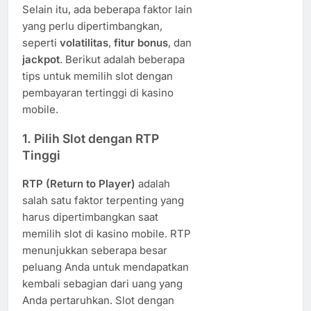
Selain itu, ada beberapa faktor lain
yang perlu dipertimbangkan,
seperti
volatilitas
,
fitur bonus
, dan
jackpot
. Berikut adalah beberapa
tips untuk memilih slot dengan
pembayaran tertinggi di kasino
mobile.
1. Pilih Slot dengan RTP
Tinggi
RTP (Return to Player)
adalah
salah satu faktor terpenting yang
harus dipertimbangkan saat
memilih slot di kasino mobile. RTP
menunjukkan seberapa besar
peluang Anda untuk mendapatkan
kembali sebagian dari uang yang
Anda pertaruhkan. Slot dengan