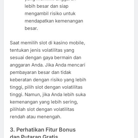
lebih besar dan siap
mengambil risiko untuk
mendapatkan kemenangan
besar.
Saat memilih slot di kasino mobile,
tentukan jenis volatilitas yang
sesuai dengan gaya bermain dan
anggaran Anda. Jika Anda mencari
pembayaran besar dan tidak
keberatan dengan risiko yang lebih
tinggi, pilih slot dengan volatilitas
tinggi. Namun, jika Anda lebih suka
kemenangan yang lebih sering,
pilihlah slot dengan volatilitas
rendah atau menengah.
3. Perhatikan Fitur Bonus
dan Putaran Gratis