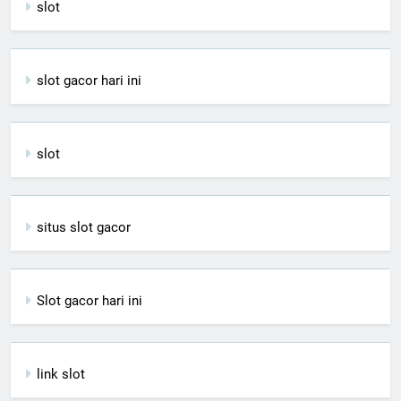
slot
slot gacor hari ini
slot
situs slot gacor
Slot gacor hari ini
link slot