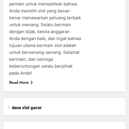
pemain untuk memastikan bahwa
Anda memilih slot yang benar-
benar menawarkan peluang terbaik
untuk menang. Selalu bermain
dengan bijak, kelola anggaran
Anda dengan baik, dan ingat bahwa
tujuan utama bermain slot adalah
untuk bersenang-senang. Selamat
bermain, dan semoga
keberuntungan selalu berpihak
pada Anda!
Read More
dana slot gacor