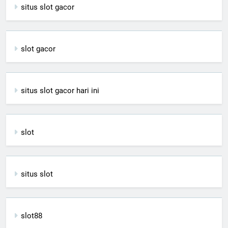
situs slot gacor
slot gacor
situs slot gacor hari ini
slot
situs slot
slot88