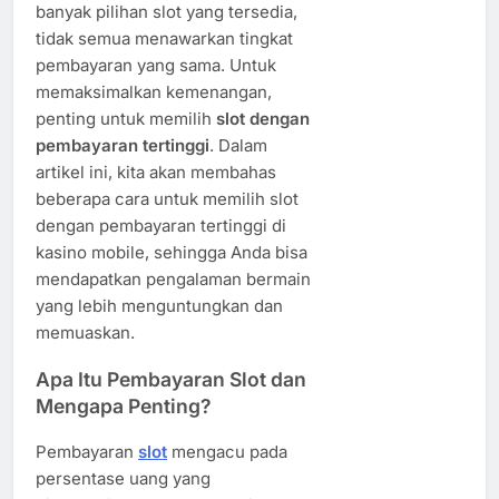
banyak pilihan slot yang tersedia,
tidak semua menawarkan tingkat
pembayaran yang sama. Untuk
memaksimalkan kemenangan,
penting untuk memilih
slot dengan
pembayaran tertinggi
. Dalam
artikel ini, kita akan membahas
beberapa cara untuk memilih slot
dengan pembayaran tertinggi di
kasino mobile, sehingga Anda bisa
mendapatkan pengalaman bermain
yang lebih menguntungkan dan
memuaskan.
Apa Itu Pembayaran Slot dan
Mengapa Penting?
Pembayaran
slot
mengacu pada
persentase uang yang