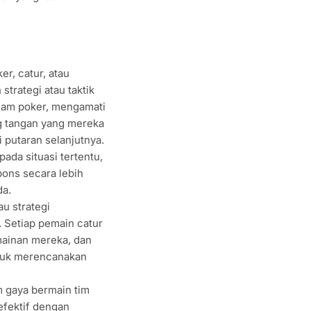
r, catur, atau
strategi atau taktik
alam poker, mengamati
g tangan yang mereka
putaran selanjutnya.
ada situasi tertentu,
ons secara lebih
da.
au strategi
 Setiap pemain catur
mainan mereka, dan
tuk merencanakan
m gaya bermain tim
 efektif dengan