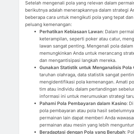
Setelah mengenali pola yang relevan dalam permai
berikutnya adalah menerapkannya dalam strategi An
beberapa cara untuk mengikuti pola yang tepat da
peluang kemenangan:
Perhatikan Kebiasaan Lawan
: Dalam perma
keterampilan, seperti poker atau catur, men
lawan sangat penting. Mengenali pola dalam
memungkinkan Anda untuk merancang strate
dan mengantisipasi langkah mereka.
Gunakan Statistik untuk Menganalisis Pola
taruhan olahraga, data statistik sangat penti
mengidentifikasi pola kemenangan. Amati p
tim atau individu dalam pertandingan sebel
informasi ini untuk merumuskan strategi taru
Pahami Pola Pembayaran dalam Kasino
: D
pola pembayaran atau pola hasil sebelumnya 
permainan lain dapat memberi Anda wawasa
permainan atau mesin yang lebih menguntu
Beradaptasi dengan Pola yang Berubah
: Po