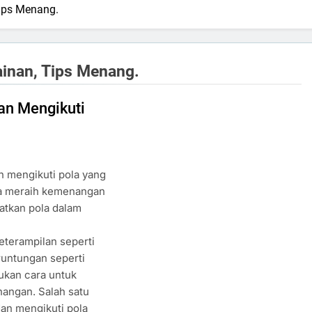
Tips Menang.
ainan, Tips Menang.
an Mengikuti
n mengikuti pola yang
da meraih kemenangan
atkan pola dalam
eterampilan seperti
runtungan seperti
ukan cara untuk
angan. Salah satu
dan mengikuti pola