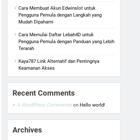
Cara Membuat Akun Edwinslot untuk
Pengguna Pemula dengan Langkah yang
Mudah Dipahami
Cara Memulai Daftar Lebah4D untuk
Pengguna Pemula dengan Panduan yang Lebih
Terarah
Kaya787 Link Alternatif dan Pentingnya
Keamanan Akses
Recent Comments
A WordPress Commenter
on
Hello world!
Archives