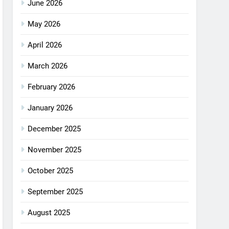
June 2026
May 2026
April 2026
March 2026
February 2026
January 2026
December 2025
November 2025
October 2025
September 2025
August 2025