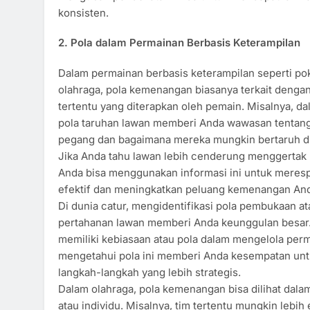
konsisten.
2.
Pola dalam Permainan Berbasis Keterampilan
Dalam permainan berbasis keterampilan seperti poke
olahraga, pola kemenangan biasanya terkait dengan 
tertentu yang diterapkan oleh pemain. Misalnya, d
pola taruhan lawan memberi Anda wawasan tentan
pegang dan bagaimana mereka mungkin bertaruh di 
Jika Anda tahu lawan lebih cenderung menggertak p
Anda bisa menggunakan informasi ini untuk meresp
efektif dan meningkatkan peluang kemenangan An
Di dunia catur, mengidentifikasi pola pembukaan at
pertahanan lawan memberi Anda keunggulan besar.
memiliki kebiasaan atau pola dalam mengelola per
mengetahui pola ini memberi Anda kesempatan un
langkah-langkah yang lebih strategis.
Dalam olahraga, pola kemenangan bisa dilihat dala
atau individu. Misalnya, tim tertentu mungkin lebih