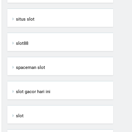
situs slot
slot88
spaceman slot
slot gacor hari ini
slot