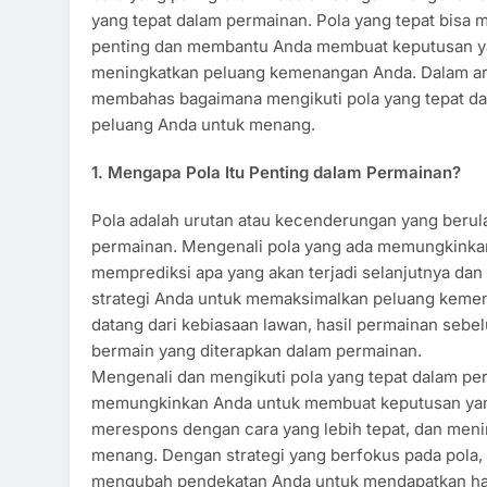
yang tepat dalam permainan. Pola yang tepat bis
penting dan membantu Anda membuat keputusan ya
meningkatkan peluang kemenangan Anda. Dalam artik
membahas bagaimana mengikuti pola yang tepat d
peluang Anda untuk menang.
1.
Mengapa Pola Itu Penting dalam Permainan?
Pola adalah urutan atau kecenderungan yang berul
permainan. Mengenali pola yang ada memungkinka
memprediksi apa yang akan terjadi selanjutnya da
strategi Anda untuk memaksimalkan peluang kemena
datang dari kebiasaan lawan, hasil permainan sebe
bermain yang diterapkan dalam permainan.
Mengenali dan mengikuti pola yang tepat dalam pe
memungkinkan Anda untuk membuat keputusan yang
merespons dengan cara yang lebih tepat, dan men
menang. Dengan strategi yang berfokus pada pola,
mengubah pendekatan Anda untuk mendapatkan has