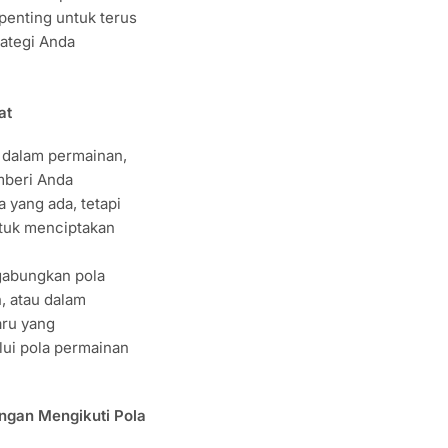
 penting untuk terus
ategi Anda
at
 dalam permainan,
mberi Anda
 yang ada, tetapi
tuk menciptakan
gabungkan pola
, atau dalam
aru yang
ui pola permainan
ngan Mengikuti Pola