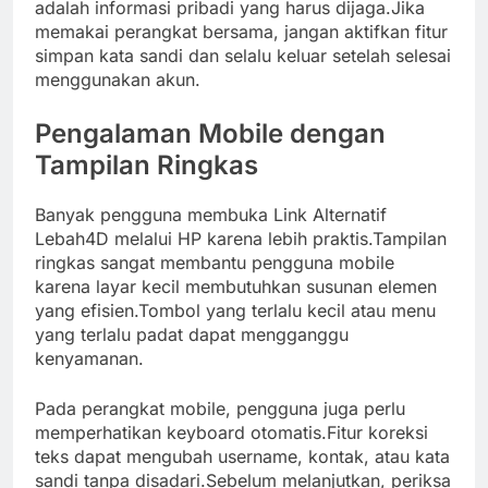
adalah informasi pribadi yang harus dijaga.Jika
memakai perangkat bersama, jangan aktifkan fitur
simpan kata sandi dan selalu keluar setelah selesai
menggunakan akun.
Pengalaman Mobile dengan
Tampilan Ringkas
Banyak pengguna membuka Link Alternatif
Lebah4D melalui HP karena lebih praktis.Tampilan
ringkas sangat membantu pengguna mobile
karena layar kecil membutuhkan susunan elemen
yang efisien.Tombol yang terlalu kecil atau menu
yang terlalu padat dapat mengganggu
kenyamanan.
Pada perangkat mobile, pengguna juga perlu
memperhatikan keyboard otomatis.Fitur koreksi
teks dapat mengubah username, kontak, atau kata
sandi tanpa disadari.Sebelum melanjutkan, periksa