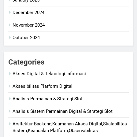
January 2025
December 2024
November 2024
October 2024
Categories
Akses Digital & Teknologi Informasi
Aksesibilitas Platform Digital
Analisis Permainan & Strategi Slot
Analisis Sistem Permainan Digital & Strategi Slot
Arsitektur Backend,Keamanan Akses Digital,Skalabilitas
Sistem,Keandalan Platform,Observabilitas