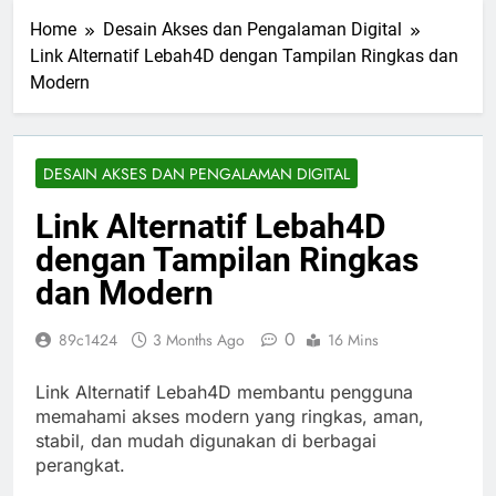
Home
Desain Akses dan Pengalaman Digital
Link Alternatif Lebah4D dengan Tampilan Ringkas dan
Modern
DESAIN AKSES DAN PENGALAMAN DIGITAL
Link Alternatif Lebah4D
dengan Tampilan Ringkas
dan Modern
0
89c1424
3 Months Ago
16 Mins
Link Alternatif Lebah4D membantu pengguna
memahami akses modern yang ringkas, aman,
stabil, dan mudah digunakan di berbagai
perangkat.