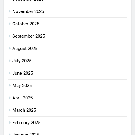
November 2025
October 2025
September 2025
August 2025
July 2025
June 2025
May 2025
April 2025
March 2025
February 2025