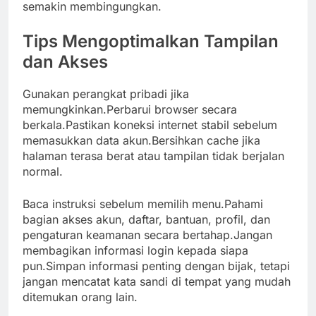
semakin membingungkan.
Tips Mengoptimalkan Tampilan
dan Akses
Gunakan perangkat pribadi jika
memungkinkan.Perbarui browser secara
berkala.Pastikan koneksi internet stabil sebelum
memasukkan data akun.Bersihkan cache jika
halaman terasa berat atau tampilan tidak berjalan
normal.
Baca instruksi sebelum memilih menu.Pahami
bagian akses akun, daftar, bantuan, profil, dan
pengaturan keamanan secara bertahap.Jangan
membagikan informasi login kepada siapa
pun.Simpan informasi penting dengan bijak, tetapi
jangan mencatat kata sandi di tempat yang mudah
ditemukan orang lain.