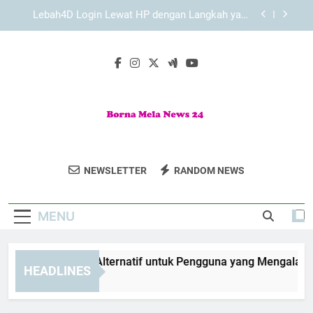
Skip
Cara Membuat Akun Edwinslot untuk Pengguna
to
Pemula dengan Langkah yang Mudah Dipahami
content
Cara Memulai Daftar Lebah4D untuk Pengguna
Pemula dengan Panduan yang Lebih Terarah
EDWINSLOT Link Alternatif untuk Pengguna yang
Mengalami Kendala Akses
Lebah4D Login Lewat HP dengan Langkah yang
Mudah Dipahami
Cara Membuat Akun Edwinslot untuk Pengguna
Pemula dengan Langkah yang Mudah Dipahami
Borna Mela
Ikuti Berita Terbaru Dari Borna Mela News
Cara Memulai Daftar Lebah4D untuk Pengguna
NEWSLETTER
RANDOM NEWS
News 24
Pemula dengan Panduan yang Lebih Terarah
24.
MENU
WINSLOT Link Alternatif untuk Pengguna yang Mengalami Ke
HEADLINES
onths Ago