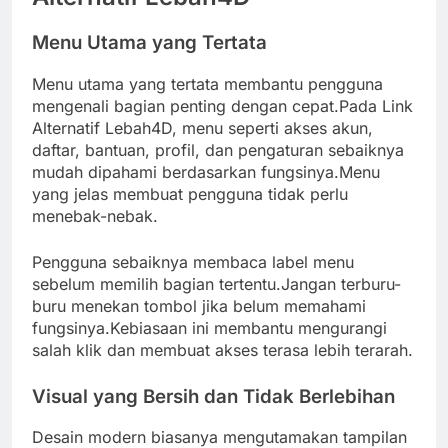
Menu Utama yang Tertata
Menu utama yang tertata membantu pengguna
mengenali bagian penting dengan cepat.Pada Link
Alternatif Lebah4D, menu seperti akses akun,
daftar, bantuan, profil, dan pengaturan sebaiknya
mudah dipahami berdasarkan fungsinya.Menu
yang jelas membuat pengguna tidak perlu
menebak-nebak.
Pengguna sebaiknya membaca label menu
sebelum memilih bagian tertentu.Jangan terburu-
buru menekan tombol jika belum memahami
fungsinya.Kebiasaan ini membantu mengurangi
salah klik dan membuat akses terasa lebih terarah.
Visual yang Bersih dan Tidak Berlebihan
Desain modern biasanya mengutamakan tampilan