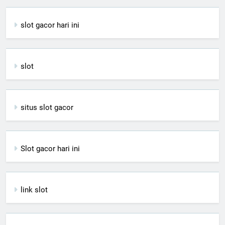
slot gacor hari ini
slot
situs slot gacor
Slot gacor hari ini
link slot