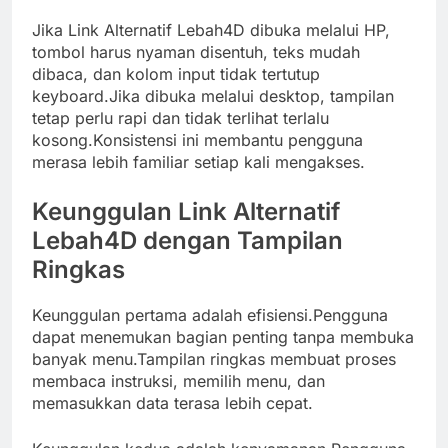
Jika Link Alternatif Lebah4D dibuka melalui HP,
tombol harus nyaman disentuh, teks mudah
dibaca, dan kolom input tidak tertutup
keyboard.Jika dibuka melalui desktop, tampilan
tetap perlu rapi dan tidak terlihat terlalu
kosong.Konsistensi ini membantu pengguna
merasa lebih familiar setiap kali mengakses.
Keunggulan Link Alternatif
Lebah4D dengan Tampilan
Ringkas
Keunggulan pertama adalah efisiensi.Pengguna
dapat menemukan bagian penting tanpa membuka
banyak menu.Tampilan ringkas membuat proses
membaca instruksi, memilih menu, dan
memasukkan data terasa lebih cepat.