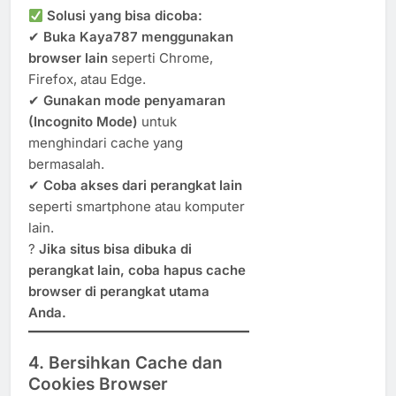
Solusi yang bisa dicoba:
✔
Buka Kaya787 menggunakan
browser lain
seperti Chrome,
Firefox, atau Edge.
✔
Gunakan mode penyamaran
(Incognito Mode)
untuk
menghindari cache yang
bermasalah.
✔
Coba akses dari perangkat lain
seperti smartphone atau komputer
lain.
?
Jika situs bisa dibuka di
perangkat lain, coba hapus cache
browser di perangkat utama
Anda.
4. Bersihkan Cache dan
Cookies Browser