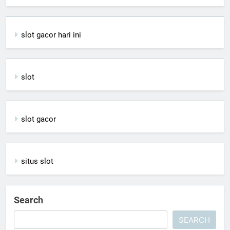
slot gacor hari ini
slot
slot gacor
situs slot
Search
SEARCH