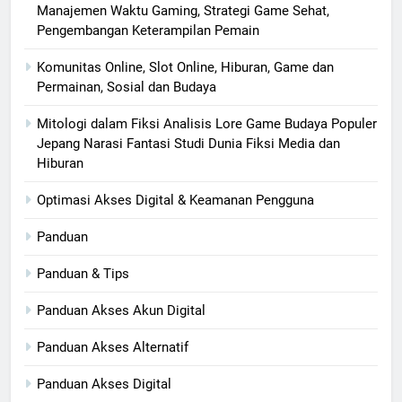
Manajemen Waktu Gaming, Strategi Game Sehat,
Pengembangan Keterampilan Pemain
Komunitas Online, Slot Online, Hiburan, Game dan
Permainan, Sosial dan Budaya
Mitologi dalam Fiksi Analisis Lore Game Budaya Populer
Jepang Narasi Fantasi Studi Dunia Fiksi Media dan
Hiburan
Optimasi Akses Digital & Keamanan Pengguna
Panduan
Panduan & Tips
Panduan Akses Akun Digital
Panduan Akses Alternatif
Panduan Akses Digital