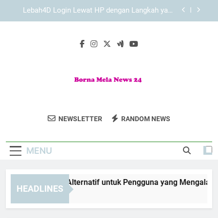
Skip
Cara Membuat Akun Edwinslot untuk Pengguna
to
Pemula dengan Langkah yang Mudah Dipahami
content
Cara Memulai Daftar Lebah4D untuk Pengguna
Pemula dengan Panduan yang Lebih Terarah
EDWINSLOT Link Alternatif untuk Pengguna yang
Mengalami Kendala Akses
Lebah4D Login Lewat HP dengan Langkah yang
Mudah Dipahami
Cara Membuat Akun Edwinslot untuk Pengguna
Pemula dengan Langkah yang Mudah Dipahami
Borna Mela
Ikuti Berita Terbaru Dari Borna Mela News
Cara Memulai Daftar Lebah4D untuk Pengguna
NEWSLETTER
RANDOM NEWS
News 24
Pemula dengan Panduan yang Lebih Terarah
24.
MENU
WINSLOT Link Alternatif untuk Pengguna yang Mengalami Ke
HEADLINES
Month Ago