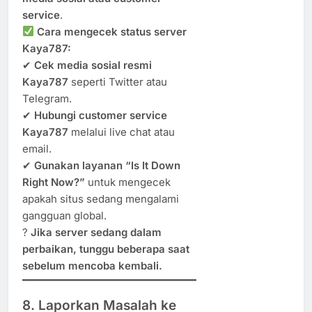
service
.
Cara mengecek status server
Kaya787:
✔
Cek media sosial resmi
Kaya787
seperti Twitter atau
Telegram.
✔
Hubungi customer service
Kaya787
melalui live chat atau
email.
✔
Gunakan layanan “Is It Down
Right Now?”
untuk mengecek
apakah situs sedang mengalami
gangguan global.
?
Jika server sedang dalam
perbaikan, tunggu beberapa saat
sebelum mencoba kembali.
8. Laporkan Masalah ke