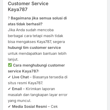
Customer Service
Kaya787
?
Bagaimana jika semua solusi di
atas tidak berhasil?
Jika Anda sudah mencoba
berbagai cara tetapi masih tidak
bisa mengakses Kaya787, segera
hubungi tim customer service
untuk mendapatkan bantuan lebih
lanjut.
Cara menghubungi customer
service Kaya787:
✔
Live Chat
– Biasanya tersedia di
situs resmi Kaya787.
✔
Email
– Kirimkan laporan
masalah dan tangkapan layar error
yang muncul.
✔
Media Sosial Resmi
– Cek