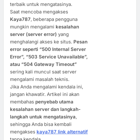
terbaik untuk mengatasinya.
Saat mencoba mengakses
Kaya787
, beberapa pengguna
mungkin mengalami
kesalahan
server (server error)
yang
menghalangi akses ke situs.
Pesan
error seperti “500 Internal Server
Error”, “503 Service Unavailable”,
atau “504 Gateway Timeout”
sering kali muncul saat server
mengalami masalah teknis.
Jika Anda mengalami kendala ini,
jangan khawatir. Artikel ini akan
membahas
penyebab utama
kesalahan server dan langkah-
langkah untuk mengatasinya
,
sehingga Anda bisa kembali
mengakses
kaya787 link alternatif
tanpa kendala.