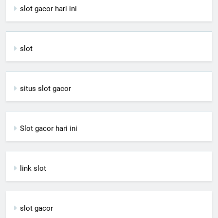
slot gacor hari ini
slot
situs slot gacor
Slot gacor hari ini
link slot
slot gacor