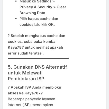
Masuk ke
Settings >
Privacy & Security > Clear
Browsing Data
.
Pilih
hapus cache dan
cookies
lalu klik
OK
.
?
Setelah menghapus cache dan
cookies, coba buka kembali
Kaya787 untuk melihat apakah
error sudah teratasi.
5. Gunakan DNS Alternatif
untuk Melewati
Pemblokiran ISP
?
Apakah ISP Anda memblokir
akses ke Kaya787?
Beberapa penyedia layanan
internet (
ISP
) menerapkan