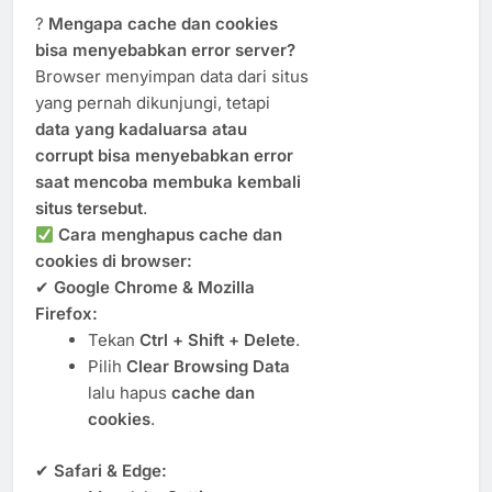
?
Mengapa cache dan cookies
bisa menyebabkan error server?
Browser menyimpan data dari situs
yang pernah dikunjungi, tetapi
data yang kadaluarsa atau
corrupt bisa menyebabkan error
saat mencoba membuka kembali
situs tersebut
.
Cara menghapus cache dan
cookies di browser:
✔
Google Chrome & Mozilla
Firefox:
Tekan
Ctrl + Shift + Delete
.
Pilih
Clear Browsing Data
lalu hapus
cache dan
cookies
.
✔
Safari & Edge: