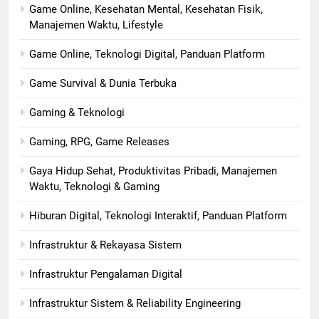
Game Online, Kesehatan Mental, Kesehatan Fisik,
Manajemen Waktu, Lifestyle
Game Online, Teknologi Digital, Panduan Platform
Game Survival & Dunia Terbuka
Gaming & Teknologi
Gaming, RPG, Game Releases
Gaya Hidup Sehat, Produktivitas Pribadi, Manajemen
Waktu, Teknologi & Gaming
Hiburan Digital, Teknologi Interaktif, Panduan Platform
Infrastruktur & Rekayasa Sistem
Infrastruktur Pengalaman Digital
Infrastruktur Sistem & Reliability Engineering