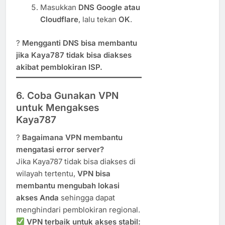
Masukkan
DNS Google atau
Cloudflare
, lalu tekan
OK
.
?
Mengganti DNS bisa membantu
jika Kaya787 tidak bisa diakses
akibat pemblokiran ISP.
6. Coba Gunakan VPN
untuk Mengakses
Kaya787
?
Bagaimana VPN membantu
mengatasi error server?
Jika Kaya787 tidak bisa diakses di
wilayah tertentu,
VPN bisa
membantu mengubah lokasi
akses Anda
sehingga dapat
menghindari pemblokiran regional.
VPN terbaik untuk akses stabil: