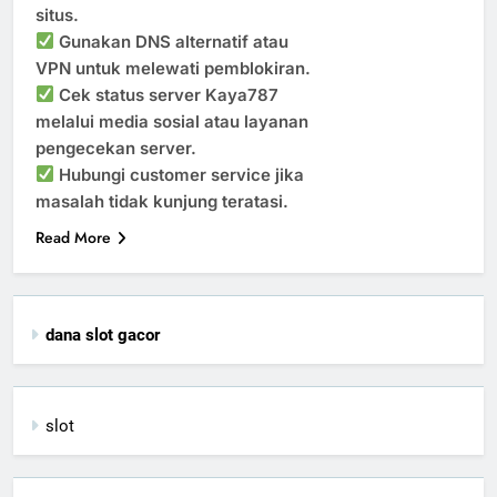
situs.
Gunakan DNS alternatif atau
VPN untuk melewati pemblokiran.
Cek status server Kaya787
melalui media sosial atau layanan
pengecekan server.
Hubungi customer service jika
masalah tidak kunjung teratasi.
Read More
dana slot gacor
slot