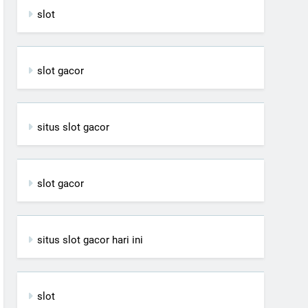
slot
slot gacor
situs slot gacor
slot gacor
situs slot gacor hari ini
slot