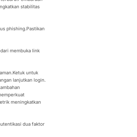
gkatkan stabilitas
tus phishing.Pastikan
ndari membuka link
 aman.Ketuk untuk
angan lanjutkan login.
 tambahan
 memperkuat
etrik meningkatkan
utentikasi dua faktor