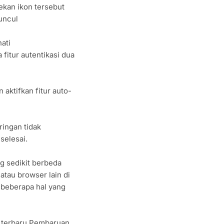
ekan ikon tersebut
uncul
ati
 fitur autentikasi dua
 aktifkan fitur auto-
ringan tidak
selesai.
g sedikit berbeda
atau browser lain di
 beberapa hal yang
i terbaru.Pembaruan