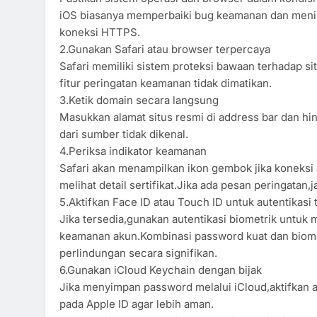
iOS biasanya memperbaiki bug keamanan dan menin
koneksi HTTPS.
2.Gunakan Safari atau browser terpercaya
Safari memiliki sistem proteksi bawaan terhadap si
fitur peringatan keamanan tidak dimatikan.
3.Ketik domain secara langsung
Masukkan alamat situs resmi di address bar dan hi
dari sumber tidak dikenal.
4.Periksa indikator keamanan
Safari akan menampilkan ikon gembok jika koneksi
melihat detail sertifikat.Jika ada pesan peringatan,j
5.Aktifkan Face ID atau Touch ID untuk autentikasi
Jika tersedia,gunakan autentikasi biometrik untuk
keamanan akun.Kombinasi password kuat dan biom
perlindungan secara signifikan.
6.Gunakan iCloud Keychain dengan bijak
Jika menyimpan password melalui iCloud,aktifkan a
pada Apple ID agar lebih aman.