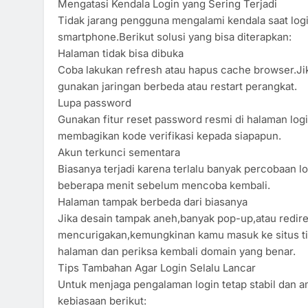
Mengatasi Kendala Login yang Sering Terjadi
Tidak jarang pengguna mengalami kendala saat logi
smartphone.Berikut solusi yang bisa diterapkan:
Halaman tidak bisa dibuka
Coba lakukan refresh atau hapus cache browser.Ji
gunakan jaringan berbeda atau restart perangkat.
Lupa password
Gunakan fitur reset password resmi di halaman lo
membagikan kode verifikasi kepada siapapun.
Akun terkunci sementara
Biasanya terjadi karena terlalu banyak percobaan l
beberapa menit sebelum mencoba kembali.
Halaman tampak berbeda dari biasanya
Jika desain tampak aneh,banyak pop-up,atau redir
mencurigakan,kemungkinan kamu masuk ke situs ti
halaman dan periksa kembali domain yang benar.
Tips Tambahan Agar Login Selalu Lancar
Untuk menjaga pengalaman login tetap stabil dan 
kebiasaan berikut: