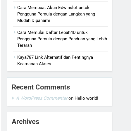
Cara Membuat Akun Edwinslot untuk
Pengguna Pemula dengan Langkah yang
Mudah Dipahami
Cara Memulai Daftar Lebah4D untuk
Pengguna Pemula dengan Panduan yang Lebih
Terarah
Kaya787 Link Alternatif dan Pentingnya
Keamanan Akses
Recent Comments
A WordPress Commenter
on
Hello world!
Archives