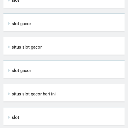
slot
slot gacor
situs slot gacor
slot gacor
situs slot gacor hari ini
slot