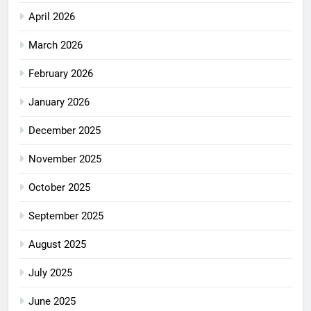
April 2026
March 2026
February 2026
January 2026
December 2025
November 2025
October 2025
September 2025
August 2025
July 2025
June 2025