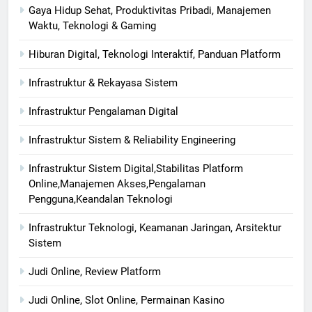
Gaya Hidup Sehat, Produktivitas Pribadi, Manajemen
Waktu, Teknologi & Gaming
Hiburan Digital, Teknologi Interaktif, Panduan Platform
Infrastruktur & Rekayasa Sistem
Infrastruktur Pengalaman Digital
Infrastruktur Sistem & Reliability Engineering
Infrastruktur Sistem Digital,Stabilitas Platform
Online,Manajemen Akses,Pengalaman
Pengguna,Keandalan Teknologi
Infrastruktur Teknologi, Keamanan Jaringan, Arsitektur
Sistem
Judi Online, Review Platform
Judi Online, Slot Online, Permainan Kasino