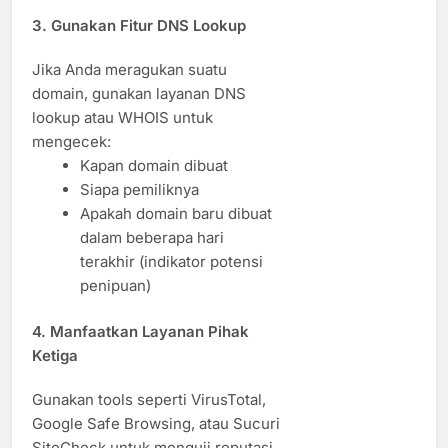
3.
Gunakan Fitur DNS Lookup
Jika Anda meragukan suatu
domain, gunakan layanan DNS
lookup atau WHOIS untuk
mengecek:
Kapan domain dibuat
Siapa pemiliknya
Apakah domain baru dibuat
dalam beberapa hari
terakhir (indikator potensi
penipuan)
4.
Manfaatkan Layanan Pihak
Ketiga
Gunakan tools seperti VirusTotal,
Google Safe Browsing, atau Sucuri
SiteCheck untuk menguji reputasi