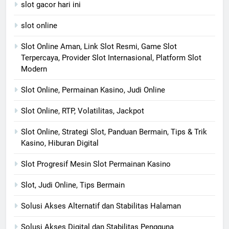
slot gacor hari ini
slot online
Slot Online Aman, Link Slot Resmi, Game Slot
Terpercaya, Provider Slot Internasional, Platform Slot
Modern
Slot Online, Permainan Kasino, Judi Online
Slot Online, RTP, Volatilitas, Jackpot
Slot Online, Strategi Slot, Panduan Bermain, Tips & Trik
Kasino, Hiburan Digital
Slot Progresif Mesin Slot Permainan Kasino
Slot, Judi Online, Tips Bermain
Solusi Akses Alternatif dan Stabilitas Halaman
Solusi Akses Digital dan Stabilitas Pengguna