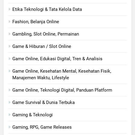
Etika Teknologi & Tata Kelola Data
Fashion, Belanja Online
Gambling, Slot Online, Permainan
Game & Hiburan / Slot Online
Game Online, Edukasi Digital, Tren & Analisis
Game Online, Kesehatan Mental, Kesehatan Fisik,
Manajemen Waktu, Lifestyle
Game Online, Teknologi Digital, Panduan Platform
Game Survival & Dunia Terbuka
Gaming & Teknologi
Gaming, RPG, Game Releases