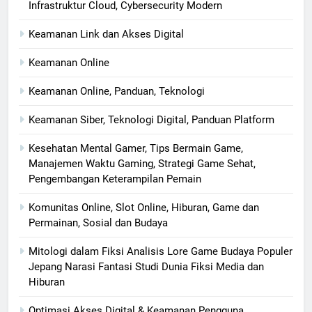
Infrastruktur Cloud, Cybersecurity Modern
Keamanan Link dan Akses Digital
Keamanan Online
Keamanan Online, Panduan, Teknologi
Keamanan Siber, Teknologi Digital, Panduan Platform
Kesehatan Mental Gamer, Tips Bermain Game,
Manajemen Waktu Gaming, Strategi Game Sehat,
Pengembangan Keterampilan Pemain
Komunitas Online, Slot Online, Hiburan, Game dan
Permainan, Sosial dan Budaya
Mitologi dalam Fiksi Analisis Lore Game Budaya Populer
Jepang Narasi Fantasi Studi Dunia Fiksi Media dan
Hiburan
Optimasi Akses Digital & Keamanan Pengguna