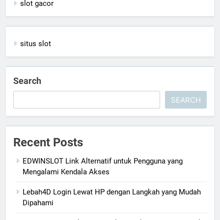
slot gacor
situs slot
Search
SEARCH
Recent Posts
EDWINSLOT Link Alternatif untuk Pengguna yang
Mengalami Kendala Akses
Lebah4D Login Lewat HP dengan Langkah yang Mudah
Dipahami