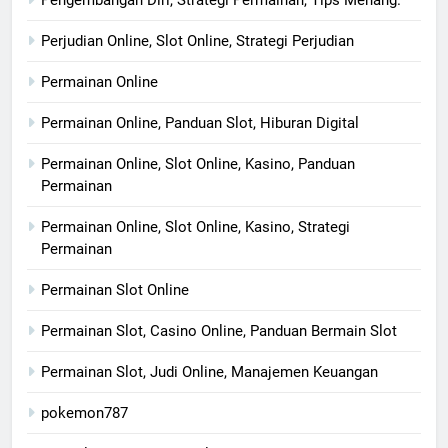
Pengembangan Diri, Strategi Permainan, Tips Menang.
Perjudian Online, Slot Online, Strategi Perjudian
Permainan Online
Permainan Online, Panduan Slot, Hiburan Digital
Permainan Online, Slot Online, Kasino, Panduan
Permainan
Permainan Online, Slot Online, Kasino, Strategi
Permainan
Permainan Slot Online
Permainan Slot, Casino Online, Panduan Bermain Slot
Permainan Slot, Judi Online, Manajemen Keuangan
pokemon787