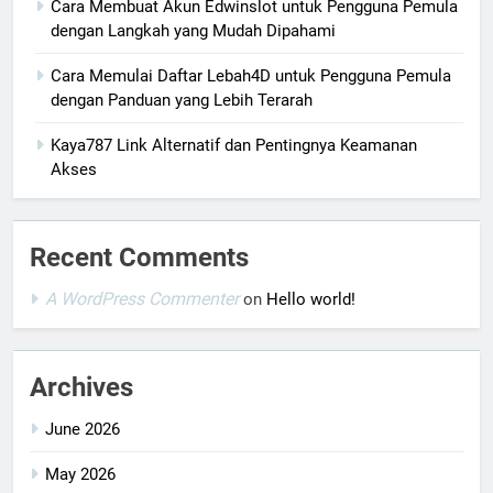
Cara Membuat Akun Edwinslot untuk Pengguna Pemula
dengan Langkah yang Mudah Dipahami
Cara Memulai Daftar Lebah4D untuk Pengguna Pemula
dengan Panduan yang Lebih Terarah
Kaya787 Link Alternatif dan Pentingnya Keamanan
Akses
Recent Comments
A WordPress Commenter
on
Hello world!
Archives
June 2026
May 2026