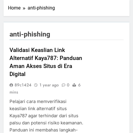
Home
anti-phishing
anti-phishing
Validasi Keaslian Link
Alternatif Kaya787: Panduan
Aman Akses Situs di Era
Digital
89c1424
1 year ago
0
6
mins
Pelajari cara memverifikasi
keaslian link alternatif situs
Kaya787 agar terhindar dari situs
palsu dan potensi risiko keamanan.
Panduan ini membahas langkah-