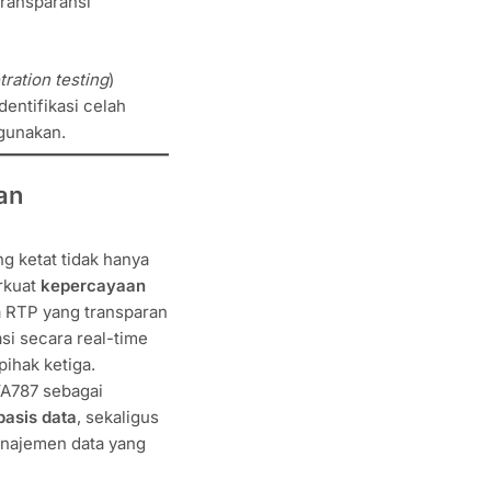
ransparansi
ration testing
)
entifikasi celah
gunakan.
an
g ketat tidak hanya
rkuat
kepercayaan
 RTP yang transparan
si secara real-time
ihak ketiga.
YA787 sebagai
asis data
, sekaligus
anajemen data yang