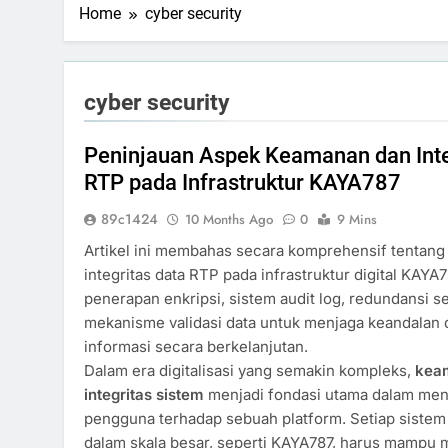
Home
cyber security
cyber security
Peninjauan Aspek Keamanan dan Inte
RTP pada Infrastruktur KAYA787
89c1424
10 Months Ago
0
9 Mins
Artikel ini membahas secara komprehensif tentan
integritas data RTP pada infrastruktur digital KAY
penerapan enkripsi, sistem audit log, redundansi se
mekanisme validasi data untuk menjaga keandalan 
informasi secara berkelanjutan.
Dalam era digitalisasi yang semakin kompleks,
kea
integritas sistem
menjadi fondasi utama dalam men
pengguna terhadap sebuah platform. Setiap sistem
dalam skala besar, seperti KAYA787, harus mampu