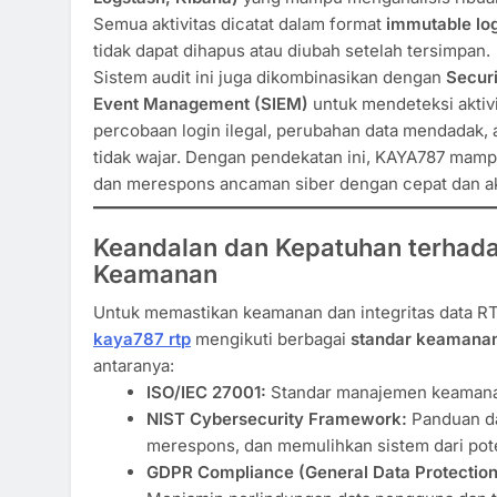
Semua aktivitas dicatat dalam format
immutable lo
tidak dapat dihapus atau diubah setelah tersimpan.
Sistem audit ini juga dikombinasikan dengan
Securi
Event Management (SIEM)
untuk mendeteksi aktivi
percobaan login ilegal, perubahan data mendadak, 
tidak wajar. Dengan pendekatan ini, KAYA787 mamp
dan merespons ancaman siber dengan cepat dan ak
Keandalan dan Kepatuhan terhad
Keamanan
Untuk memastikan keamanan dan integritas data RT
kaya787 rtp
mengikuti berbagai
standar keamanan
antaranya:
ISO/IEC 27001:
Standar manajemen keamanan
NIST Cybersecurity Framework:
Panduan da
merespons, dan memulihkan sistem dari pot
GDPR Compliance (General Data Protection 