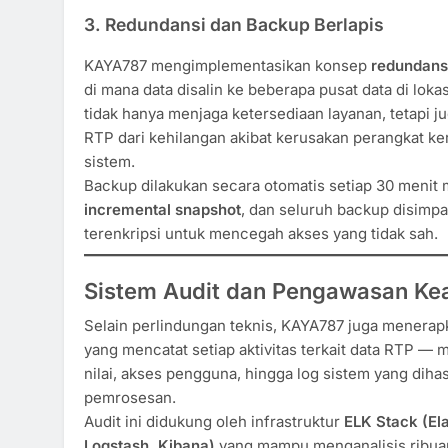
3. Redundansi dan Backup Berlapis
KAYA787 mengimplementasikan konsep
redundansi
di mana data disalin ke beberapa pusat data di lokas
tidak hanya menjaga ketersediaan layanan, tetapi j
RTP dari kehilangan akibat kerusakan perangkat ke
sistem.
Backup dilakukan secara otomatis setiap 30 menit
incremental snapshot
, dan seluruh backup disimp
terenkripsi untuk mencegah akses yang tidak sah.
Sistem Audit dan Pengawasan K
Selain perlindungan teknis, KAYA787 juga menera
yang mencatat setiap aktivitas terkait data RTP — 
nilai, akses pengguna, hingga log sistem yang diha
pemrosesan.
Audit ini didukung oleh infrastruktur
ELK Stack (El
Logstash, Kibana)
yang mampu menganalisis ribuan 