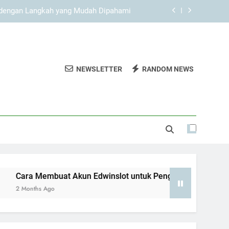
dengan Langkah yang Mudah Dipahami
dengan Langkah yang Mudah Dipahami
la dengan Panduan yang Lebih Terarah
NEWSLETTER
RANDOM NEWS
ngguna yang Mengalami Kendala Akses
dengan Langkah yang Mudah Dipahami
dengan Langkah yang Mudah Dipahami
la dengan Panduan yang Lebih Terarah
mbuat Akun Edwinslot untuk Pengguna Pemula dengan Lang
Ago