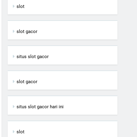
slot
slot gacor
situs slot gacor
slot gacor
situs slot gacor hari ini
slot