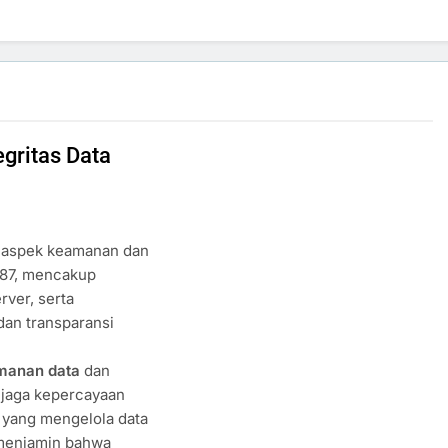
gritas Data
g aspek keamanan dan
A787, mencakup
rver, serta
dan transparansi
manan data
dan
jaga kepercayaan
 yang mengelola data
 menjamin bahwa