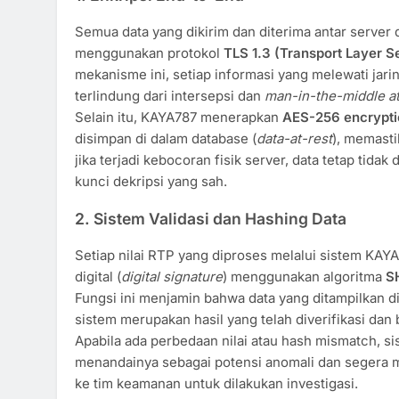
Semua data yang dikirim dan diterima antar server 
menggunakan protokol
TLS 1.3 (Transport Layer S
mekanisme ini, setiap informasi yang melewati jari
terlindung dari intersepsi dan
man-in-the-middle a
Selain itu, KAYA787 menerapkan
AES-256 encrypti
disimpan di dalam database (
data-at-rest
), memast
jika terjadi kebocoran fisik server, data tetap tidak
kunci dekripsi yang sah.
2. Sistem Validasi dan Hashing Data
Setiap nilai RTP yang diproses melalui sistem KAYA
digital (
digital signature
) menggunakan algoritma
S
Fungsi ini menjamin bahwa data yang ditampilkan d
sistem merupakan hasil yang telah diverifikasi dan 
Apabila ada perbedaan nilai atau hash mismatch, s
menandainya sebagai potensi anomali dan segera m
ke tim keamanan untuk dilakukan investigasi.