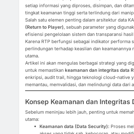
setiap informasi yang diproses, disimpan, dan dita
tingkat keamanan tinggi serta terlindung dari manip
Salah satu elemen penting dalam arsitektur data 
(Return to Player)
, sebuah parameter yang diguna
efisiensi pengelolaan sistem dan transparansi hasi
Karena RTP berfungsi sebagai indikator performa si
perlindungan terhadap keaslian dan keamanannya m
utama.
Artikel ini akan mengulas berbagai strategi yang 
untuk memastikan
keamanan dan integritas data 
enkripsi, audit trail, hingga teknologi cloud-native
memantau, memvalidasi, dan melindungi data dari a
Konsep Keamanan dan Integritas 
Sebelum meninjau lebih jauh, penting untuk mema
utama:
Keamanan data (Data Security):
Proses meli
akses yang tidak sah, kebocoran, atau modif