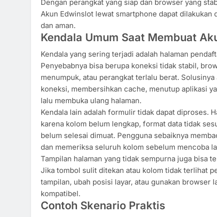
Dengan perangkat yang siap dan browser yang sta
Akun Edwinslot lewat smartphone dapat dilakukan
dan aman.
Kendala Umum Saat Membuat Ak
Kendala yang sering terjadi adalah halaman pendaft
Penyebabnya bisa berupa koneksi tidak stabil, bro
menumpuk, atau perangkat terlalu berat. Solusiny
koneksi, membersihkan cache, menutup aplikasi yan
lalu membuka ulang halaman.
Kendala lain adalah formulir tidak dapat diproses. Hal
karena kolom belum lengkap, format data tidak ses
belum selesai dimuat. Pengguna sebaiknya membac
dan memeriksa seluruh kolom sebelum mencoba la
Tampilan halaman yang tidak sempurna juga bisa te
Jika tombol sulit ditekan atau kolom tidak terlihat
tampilan, ubah posisi layar, atau gunakan browser l
kompatibel.
Contoh Skenario Praktis