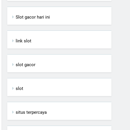
Slot gacor hari ini
link slot
slot gacor
slot
situs terpercaya