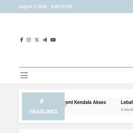
Skip
August 7, 2026
5:58:11 PM
to
content
Bor
Ikuti Beri
Pengguna yang Mengalami Kendala Akses
Lebah4D Login
2 Months Ago
HEADLINES