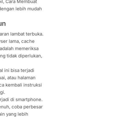
bil, Cara Membuat
 dengan lebih mudah
un
aran lambat terbuka.
wser lama, cache
a adalah memeriksa
g tidak diperlukan,
 ini bisa terjadi
uai, atau halaman
a kembali instruksi
gi.
rjadi di smartphone.
 penuh, coba perbesar
ain yang lebih