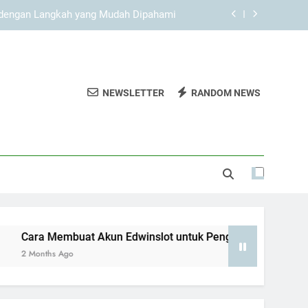
dengan Langkah yang Mudah Dipahami
dengan Langkah yang Mudah Dipahami
la dengan Panduan yang Lebih Terarah
NEWSLETTER
RANDOM NEWS
ngguna yang Mengalami Kendala Akses
dengan Langkah yang Mudah Dipahami
dengan Langkah yang Mudah Dipahami
la dengan Panduan yang Lebih Terarah
 Membuat Akun Edwinslot untuk Pengguna Pemula dengan La
hs Ago