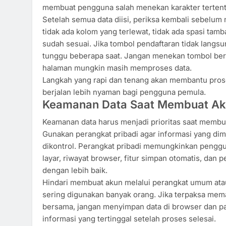
membuat pengguna salah menekan karakter tertent
Setelah semua data diisi, periksa kembali sebelum 
tidak ada kolom yang terlewat, tidak ada spasi tam
sudah sesuai. Jika tombol pendaftaran tidak langs
tunggu beberapa saat. Jangan menekan tombol beru
halaman mungkin masih memproses data.
Langkah yang rapi dan tenang akan membantu pro
berjalan lebih nyaman bagi pengguna pemula.
Keamanan Data Saat Membuat A
Keamanan data harus menjadi prioritas saat membu
Gunakan perangkat pribadi agar informasi yang di
dikontrol. Perangkat pribadi memungkinkan pengg
layar, riwayat browser, fitur simpan otomatis, dan 
dengan lebih baik.
Hindari membuat akun melalui perangkat umum ata
sering digunakan banyak orang. Jika terpaksa mem
bersama, jangan menyimpan data di browser dan pa
informasi yang tertinggal setelah proses selesai.