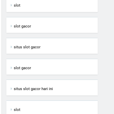
slot
slot gacor
situs slot gacor
slot gacor
situs slot gacor hari ini
slot