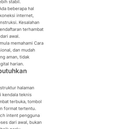
bih stabil.
Ada beberapa hal
koneksi internet,
nstruksi. Kesalahan
endaftaran terhambat
ari awal.
emula memahami Cara
ional, dan mudah
ng aman, tidak
ital harian.
butuhkan
struktur halaman
i kendala teknis
mbat terbuka, tombol
n format tertentu.
ch intent pengguna
ses dari awal, bukan