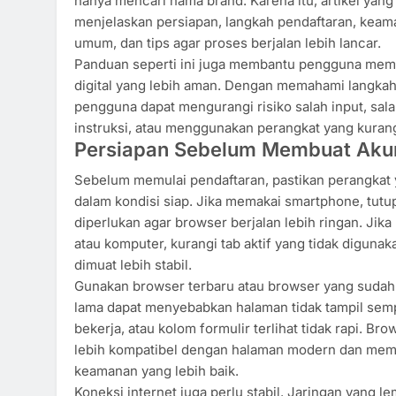
hanya mencari nama brand. Karena itu, artikel yang 
menjelaskan persiapan, langkah pendaftaran, keam
umum, dan tips agar proses berjalan lebih lancar.
Panduan seperti ini juga membantu pengguna me
digital yang lebih aman. Dengan memahami langkah 
pengguna dapat mengurangi risiko salah input, sa
instruksi, atau menggunakan perangkat yang kuran
Persiapan Sebelum Membuat Akun
Sebelum memulai pendaftaran, pastikan perangkat
dalam kondisi siap. Jika memakai smartphone, tutup
diperlukan agar browser berjalan lebih ringan. Ji
atau komputer, kurangi tab aktif yang tidak diguna
dimuat lebih stabil.
Gunakan browser terbaru atau browser yang sudah 
lama dapat menyebabkan halaman tidak tampil semp
bekerja, atau kolom formulir terlihat tidak rapi. Br
lebih kompatibel dengan halaman modern dan memi
keamanan yang lebih baik.
Koneksi internet juga perlu stabil. Jaringan yang 