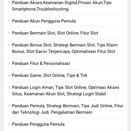
Panduan Akses,Keamanan Digital,Privasi Akun,Tips
Smartphone,Troubleshooting
Panduan Akun Pengguna Pemula
Panduan Bermain Slot, Slot Online, Fitur Slot
Panduan Bonus Slot, Strategi Bermain Slot, Tips Klaim
Bonus, Slot Gacor Terpercaya, Optimalisasi Fitur Slot
Panduan Fitur & Personalisasi
Panduan Game, Slot Online, Tips & Trik
Panduan Login Aman, Tips Slot Online, Optimasi Akses
Situs, Keamanan Akun Slot, Strategi Login Stabil
Panduan Pemula, Strategi Bermain, Tips Judi Online, Fitur
dan Teknologi Judi, Pengalaman Bermain
Panduan Pengguna Pemula