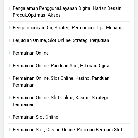
Pengalaman Pengguna,Layanan Digital Harian,Desain
Produk,Optimasi Akses
Pengembangan Diri, Strategi Permainan, Tips Menang.
Perjudian Online, Slot Online, Strategi Perjudian
Permainan Online
Permainan Online, Panduan Slot, Hiburan Digital
Permainan Online, Slot Online, Kasino, Panduan
Permainan
Permainan Online, Slot Online, Kasino, Strategi
Permainan
Permainan Slot Online
Permainan Slot, Casino Online, Panduan Bermain Slot