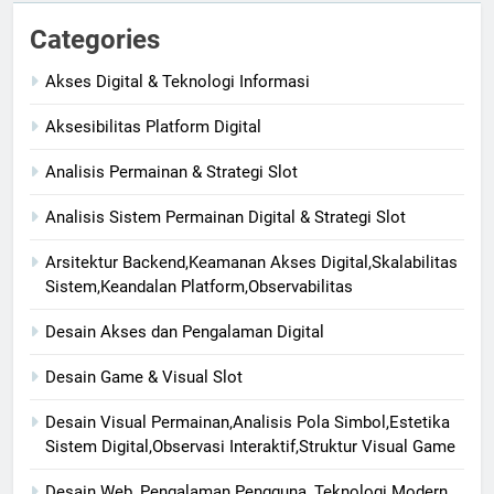
Categories
Akses Digital & Teknologi Informasi
Aksesibilitas Platform Digital
Analisis Permainan & Strategi Slot
Analisis Sistem Permainan Digital & Strategi Slot
Arsitektur Backend,Keamanan Akses Digital,Skalabilitas
Sistem,Keandalan Platform,Observabilitas
Desain Akses dan Pengalaman Digital
Desain Game & Visual Slot
Desain Visual Permainan,Analisis Pola Simbol,Estetika
Sistem Digital,Observasi Interaktif,Struktur Visual Game
Desain Web, Pengalaman Pengguna, Teknologi Modern