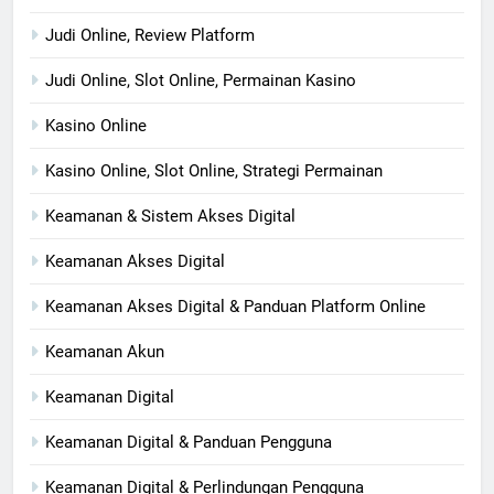
Judi Online, Review Platform
Judi Online, Slot Online, Permainan Kasino
Kasino Online
Kasino Online, Slot Online, Strategi Permainan
Keamanan & Sistem Akses Digital
Keamanan Akses Digital
Keamanan Akses Digital & Panduan Platform Online
Keamanan Akun
Keamanan Digital
Keamanan Digital & Panduan Pengguna
Keamanan Digital & Perlindungan Pengguna