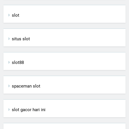
slot
situs slot
slot88
spaceman slot
slot gacor hari ini