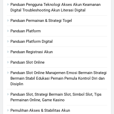
Panduan Pengguna Teknologi Akses Akun Keamanan
Digital Troubleshooting Akun Literasi Digital
Panduan Permainan & Strategi Togel
Panduan Platform
Panduan Platform Digital
Panduan Registrasi Akun
Panduan Slot Online
Panduan Slot Online Manajemen Emosi Bermain Strategi
Bermain Stabil Edukasi Pemain Pemula Kontrol Diri dan
Disiplin
Panduan Slot, Strategi Bermain Slot, Simbol Slot, Tips
Permainan Online, Game Kasino
Pemulihan Akses & Stabilitas Akun