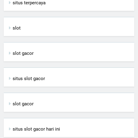
situs terpercaya
slot
slot gacor
situs slot gacor
slot gacor
situs slot gacor hari ini