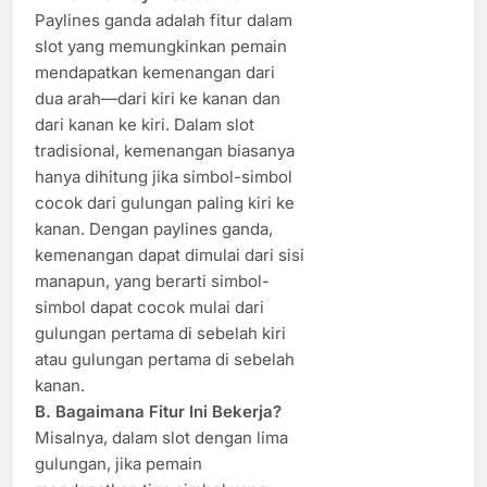
Paylines ganda adalah fitur dalam
slot yang memungkinkan pemain
mendapatkan kemenangan dari
dua arah—dari kiri ke kanan dan
dari kanan ke kiri. Dalam slot
tradisional, kemenangan biasanya
hanya dihitung jika simbol-simbol
cocok dari gulungan paling kiri ke
kanan. Dengan paylines ganda,
kemenangan dapat dimulai dari sisi
manapun, yang berarti simbol-
simbol dapat cocok mulai dari
gulungan pertama di sebelah kiri
atau gulungan pertama di sebelah
kanan.
B. Bagaimana Fitur Ini Bekerja?
Misalnya, dalam slot dengan lima
gulungan, jika pemain