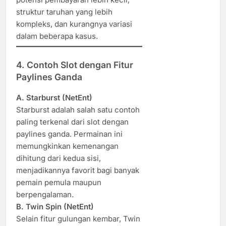
struktur taruhan yang lebih
kompleks, dan kurangnya variasi
dalam beberapa kasus.
4. Contoh Slot dengan Fitur
Paylines Ganda
A. Starburst (NetEnt)
Starburst adalah salah satu contoh
paling terkenal dari slot dengan
paylines ganda. Permainan ini
memungkinkan kemenangan
dihitung dari kedua sisi,
menjadikannya favorit bagi banyak
pemain pemula maupun
berpengalaman.
B. Twin Spin (NetEnt)
Selain fitur gulungan kembar, Twin