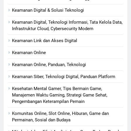
Keamanan Digital & Solusi Teknologi
Keamanan Digital, Teknologi Informasi, Tata Kelola Data,
Infrastruktur Cloud, Cybersecurity Modern
Keamanan Link dan Akses Digital
Keamanan Online
Keamanan Online, Panduan, Teknologi
Keamanan Siber, Teknologi Digital, Panduan Platform
Kesehatan Mental Gamer, Tips Bermain Game,
Manajemen Waktu Gaming, Strategi Game Sehat,
Pengembangan Keterampilan Pemain
Komunitas Online, Slot Online, Hiburan, Game dan
Permainan, Sosial dan Budaya