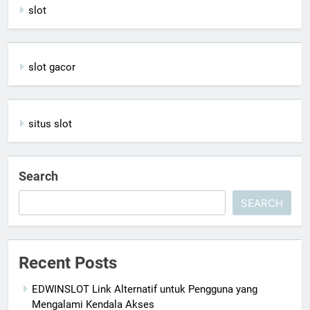
slot
slot gacor
situs slot
Search
SEARCH
Recent Posts
EDWINSLOT Link Alternatif untuk Pengguna yang
Mengalami Kendala Akses