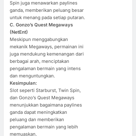
Spin juga menawarkan paylines
ganda, memberikan peluang besar
untuk menang pada setiap putaran.
C. Gonzo’s Quest Megaways
(NetEnt)
Meskipun menggabungkan
mekanik Megaways, permainan ini
juga mendukung kemenangan dari
berbagai arah, menciptakan
pengalaman bermain yang intens
dan menguntungkan.
Kesimpulan:
Slot seperti Starburst, Twin Spin,
dan Gonzo’s Quest Megaways
menunjukkan bagaimana paylines
ganda dapat meningkatkan
peluang dan memberikan
pengalaman bermain yang lebih
memuaskan.