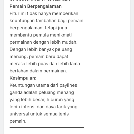
Pemain Berpengalaman
Fitur ini tidak hanya memberikan
keuntungan tambahan bagi pemain
berpengalaman, tetapi juga
membantu pemula menikmati
permainan dengan lebih mudah.
Dengan lebih banyak peluang
menang, pemain baru dapat
merasa lebih puas dan lebih lama
bertahan dalam permainan.
Kesimpulan:
Keuntungan utama dari paylines
ganda adalah peluang menang
yang lebih besar, hiburan yang
lebih intens, dan daya tarik yang
universal untuk semua jenis
pemain.