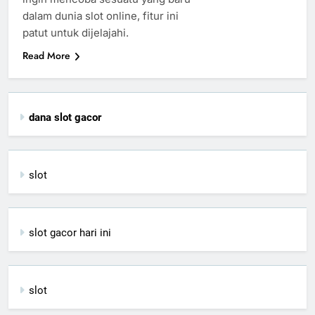
dalam dunia slot online, fitur ini
patut untuk dijelajahi.
Read More
dana slot gacor
slot
slot gacor hari ini
slot