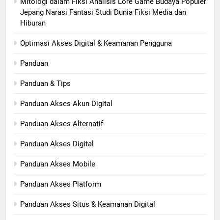
Mitologi dalam Fiksi Analisis Lore Game Budaya Populer
Jepang Narasi Fantasi Studi Dunia Fiksi Media dan
Hiburan
Optimasi Akses Digital & Keamanan Pengguna
Panduan
Panduan & Tips
Panduan Akses Akun Digital
Panduan Akses Alternatif
Panduan Akses Digital
Panduan Akses Mobile
Panduan Akses Platform
Panduan Akses Situs & Keamanan Digital