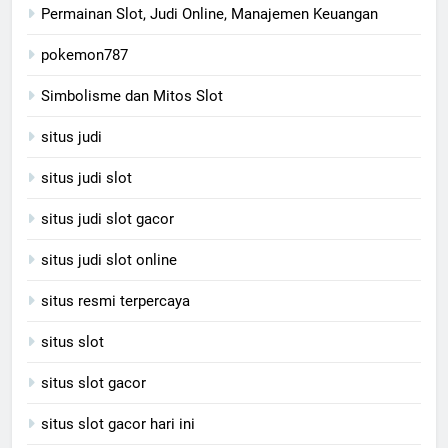
Permainan Slot, Judi Online, Manajemen Keuangan
pokemon787
Simbolisme dan Mitos Slot
situs judi
situs judi slot
situs judi slot gacor
situs judi slot online
situs resmi terpercaya
situs slot
situs slot gacor
situs slot gacor hari ini