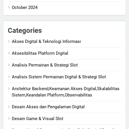
October 2024
Categories
Akses Digital & Teknologi Informasi
Aksesibilitas Platform Digital
Analisis Permainan & Strategi Slot
Analisis Sistem Permainan Digital & Strategi Slot
Arsitektur Backend,Keamanan Akses Digital,Skalabilitas
Sistem,Keandalan Platform,Observabilitas
Desain Akses dan Pengalaman Digital
Desain Game & Visual Slot