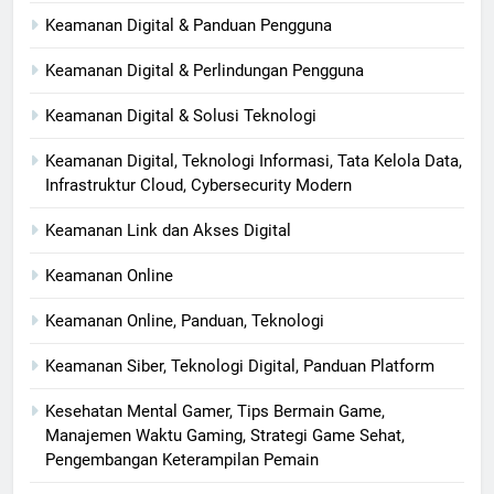
Keamanan Digital & Panduan Pengguna
Keamanan Digital & Perlindungan Pengguna
Keamanan Digital & Solusi Teknologi
Keamanan Digital, Teknologi Informasi, Tata Kelola Data,
Infrastruktur Cloud, Cybersecurity Modern
Keamanan Link dan Akses Digital
Keamanan Online
Keamanan Online, Panduan, Teknologi
Keamanan Siber, Teknologi Digital, Panduan Platform
Kesehatan Mental Gamer, Tips Bermain Game,
Manajemen Waktu Gaming, Strategi Game Sehat,
Pengembangan Keterampilan Pemain