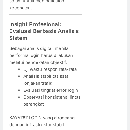
solusi untuk meningkatkan
kecepatan.
Insight Profesional:
Evaluasi Berbasis Analisis
Sistem
Sebagai analis digital, menilai
performa login harus dilakukan
melalui pendekatan objektif:
Uji waktu respon rata-rata
Analisis stabilitas saat
lonjakan trafik
Evaluasi tingkat error login
Observasi konsistensi lintas
perangkat
KAYA787 LOGIN yang dirancang
dengan infrastruktur stabil