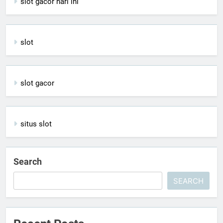
slot gacor hari ini
slot
slot gacor
situs slot
Search
SEARCH