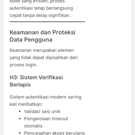
kode yang efisien, proses
autentikasi tetap berlangsung
cepat tanpa delay signifikan.
Keamanan dan Proteksi
Data Pengguna
Keamanan merupakan elemen
yang tidak dapat dipisahkan dari
proses login.
H3: Sistem Verifikasi
Berlapis
Sistem autentikasi modern sering
kali melibatkan:
Validasi sesi unik
Pengelolaan timeout
otomatis
Pencegahan akses berulang