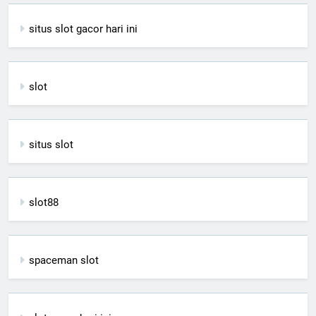
situs slot gacor hari ini
slot
situs slot
slot88
spaceman slot