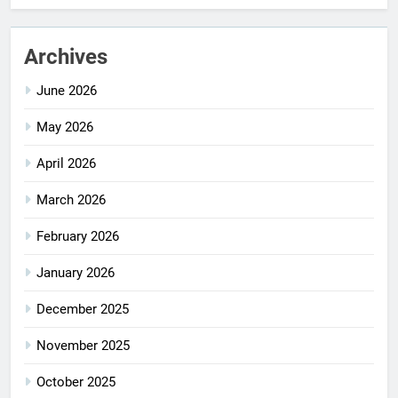
Archives
June 2026
May 2026
April 2026
March 2026
February 2026
January 2026
December 2025
November 2025
October 2025