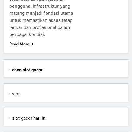
pengguna. Infrastruktur yang
matang menjadi fondasi utama
untuk memastikan akses tetap
lancar dan profesional dalam
berbagai kondisi.
Read More
dana slot gacor
slot
slot gacor hari ini