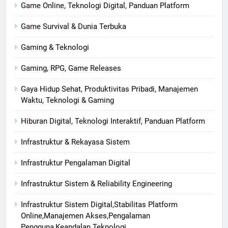
Game Online, Teknologi Digital, Panduan Platform
Game Survival & Dunia Terbuka
Gaming & Teknologi
Gaming, RPG, Game Releases
Gaya Hidup Sehat, Produktivitas Pribadi, Manajemen
Waktu, Teknologi & Gaming
Hiburan Digital, Teknologi Interaktif, Panduan Platform
Infrastruktur & Rekayasa Sistem
Infrastruktur Pengalaman Digital
Infrastruktur Sistem & Reliability Engineering
Infrastruktur Sistem Digital,Stabilitas Platform
Online,Manajemen Akses,Pengalaman
Pengguna,Keandalan Teknologi