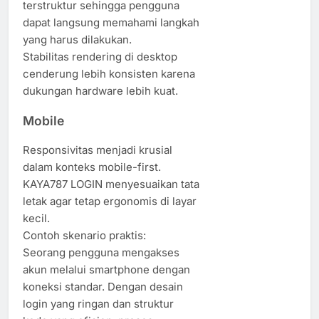
terstruktur sehingga pengguna
dapat langsung memahami langkah
yang harus dilakukan.
Stabilitas rendering di desktop
cenderung lebih konsisten karena
dukungan hardware lebih kuat.
Mobile
Responsivitas menjadi krusial
dalam konteks mobile-first.
KAYA787 LOGIN menyesuaikan tata
letak agar tetap ergonomis di layar
kecil.
Contoh skenario praktis:
Seorang pengguna mengakses
akun melalui smartphone dengan
koneksi standar. Dengan desain
login yang ringan dan struktur