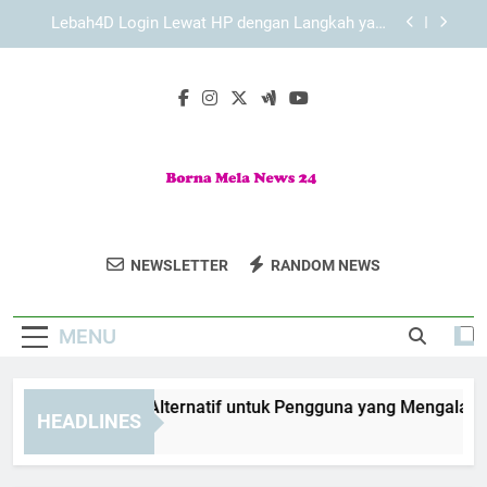
Skip
Cara Membuat Akun Edwinslot untuk Pengguna
to
Pemula dengan Langkah yang Mudah Dipahami
content
Cara Memulai Daftar Lebah4D untuk Pengguna
Pemula dengan Panduan yang Lebih Terarah
EDWINSLOT Link Alternatif untuk Pengguna yang
Mengalami Kendala Akses
Lebah4D Login Lewat HP dengan Langkah yang
Mudah Dipahami
Cara Membuat Akun Edwinslot untuk Pengguna
Pemula dengan Langkah yang Mudah Dipahami
Borna Mela
Ikuti Berita Terbaru Dari Borna Mela News
Cara Memulai Daftar Lebah4D untuk Pengguna
NEWSLETTER
RANDOM NEWS
News 24
Pemula dengan Panduan yang Lebih Terarah
24.
MENU
WINSLOT Link Alternatif untuk Pengguna yang Mengalami Ke
HEADLINES
Month Ago