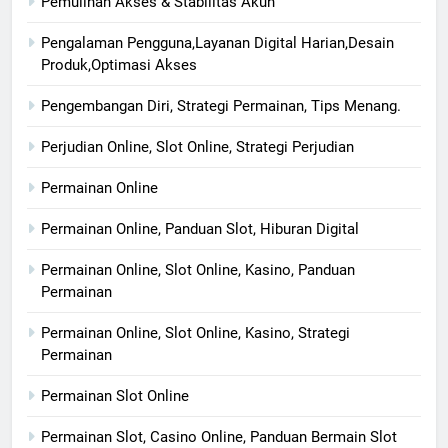
Pemulihan Akses & Stabilitas Akun
Pengalaman Pengguna,Layanan Digital Harian,Desain
Produk,Optimasi Akses
Pengembangan Diri, Strategi Permainan, Tips Menang.
Perjudian Online, Slot Online, Strategi Perjudian
Permainan Online
Permainan Online, Panduan Slot, Hiburan Digital
Permainan Online, Slot Online, Kasino, Panduan
Permainan
Permainan Online, Slot Online, Kasino, Strategi
Permainan
Permainan Slot Online
Permainan Slot, Casino Online, Panduan Bermain Slot