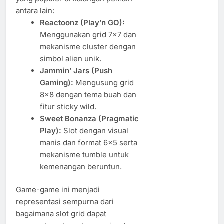
antara lain:
Reactoonz (Play’n GO):
Menggunakan grid 7×7 dan
mekanisme cluster dengan
simbol alien unik.
Jammin’ Jars (Push
Gaming):
Mengusung grid
8×8 dengan tema buah dan
fitur sticky wild.
Sweet Bonanza (Pragmatic
Play):
Slot dengan visual
manis dan format 6×5 serta
mekanisme tumble untuk
kemenangan beruntun.
Game-game ini menjadi
representasi sempurna dari
bagaimana slot grid dapat