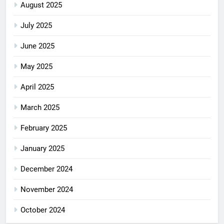
August 2025
July 2025
June 2025
May 2025
April 2025
March 2025
February 2025
January 2025
December 2024
November 2024
October 2024