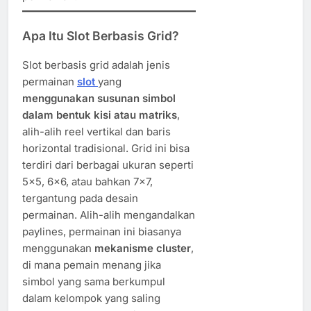
Apa Itu Slot Berbasis Grid?
Slot berbasis grid adalah jenis
permainan
slot
yang
menggunakan susunan simbol
dalam bentuk kisi atau matriks
,
alih-alih reel vertikal dan baris
horizontal tradisional. Grid ini bisa
terdiri dari berbagai ukuran seperti
5×5, 6×6, atau bahkan 7×7,
tergantung pada desain
permainan. Alih-alih mengandalkan
paylines, permainan ini biasanya
menggunakan
mekanisme cluster
,
di mana pemain menang jika
simbol yang sama berkumpul
dalam kelompok yang saling