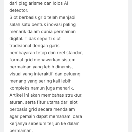
dari plagiarisme dan lolos AI
detector.
Slot berbasis grid telah menjadi
salah satu bentuk inovasi paling
menarik dalam dunia permainan
digital. Tidak seperti slot
tradisional dengan garis
pembayaran tetap dan reel standar,
format grid menawarkan sistem
permainan yang lebih dinamis,
visual yang interaktif, dan peluang
menang yang sering kali lebih
kompleks namun juga menarik.
Artikel ini akan membahas struktur,
aturan, serta fitur utama dari slot
berbasis grid secara mendalam
agar pemain dapat memahami cara
kerjanya sebelum terjun ke dalam
permainan.