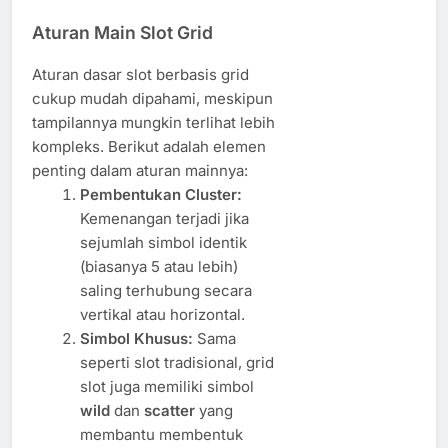
Aturan Main Slot Grid
Aturan dasar slot berbasis grid
cukup mudah dipahami, meskipun
tampilannya mungkin terlihat lebih
kompleks. Berikut adalah elemen
penting dalam aturan mainnya:
Pembentukan Cluster:
Kemenangan terjadi jika
sejumlah simbol identik
(biasanya 5 atau lebih)
saling terhubung secara
vertikal atau horizontal.
Simbol Khusus:
Sama
seperti slot tradisional, grid
slot juga memiliki simbol
wild
dan
scatter
yang
membantu membentuk