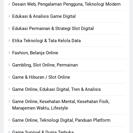
Desain Web, Pengalaman Pengguna, Teknologi Modern
Edukasi & Analisis Game Digital
Edukasi Permainan & Strategi Slot Digital
Etika Teknologi & Tata Kelola Data
Fashion, Belanja Online
Gambling, Slot Online, Permainan
Game & Hiburan / Slot Online
Game Online, Edukasi Digital, Tren & Analisis
Game Online, Kesehatan Mental, Kesehatan Fisik,
Manajemen Waktu, Lifestyle
Game Online, Teknologi Digital, Panduan Platform
Game Survival & Dunia Terbuka