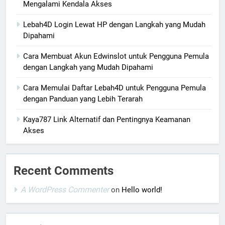
Mengalami Kendala Akses
Lebah4D Login Lewat HP dengan Langkah yang Mudah
Dipahami
Cara Membuat Akun Edwinslot untuk Pengguna Pemula
dengan Langkah yang Mudah Dipahami
Cara Memulai Daftar Lebah4D untuk Pengguna Pemula
dengan Panduan yang Lebih Terarah
Kaya787 Link Alternatif dan Pentingnya Keamanan
Akses
Recent Comments
A WordPress Commenter
on
Hello world!