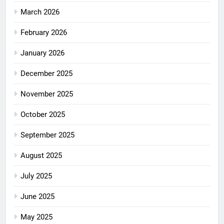
March 2026
February 2026
January 2026
December 2025
November 2025
October 2025
September 2025
August 2025
July 2025
June 2025
May 2025