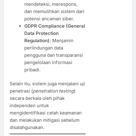
mendeteksi, merespons,
dan memulihkan sistem dari
potensi ancaman siber.
GDPR Compliance (General
Data Protection
Regulation):
Menjamin
perlindungan data
pengguna dan transparansi
pengelolaan informasi
pribadi.
Selain itu, sistem juga menjalani uji
penetrasi (
penetration testing
)
secara berkala oleh pihak
independen untuk
mengidentifikasi celah keamanan
dan melakukan mitigasi sebelum
disalahgunakan.