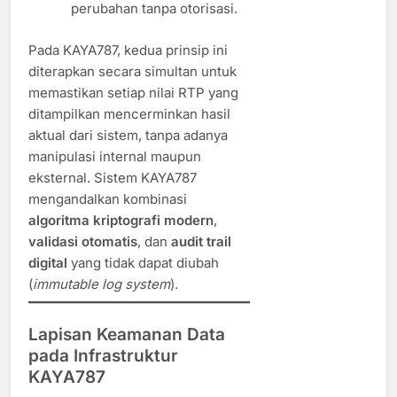
perubahan tanpa otorisasi.
Pada KAYA787, kedua prinsip ini
diterapkan secara simultan untuk
memastikan setiap nilai RTP yang
ditampilkan mencerminkan hasil
aktual dari sistem, tanpa adanya
manipulasi internal maupun
eksternal. Sistem KAYA787
mengandalkan kombinasi
algoritma kriptografi modern
,
validasi otomatis
, dan
audit trail
digital
yang tidak dapat diubah
(
immutable log system
).
Lapisan Keamanan Data
pada Infrastruktur
KAYA787