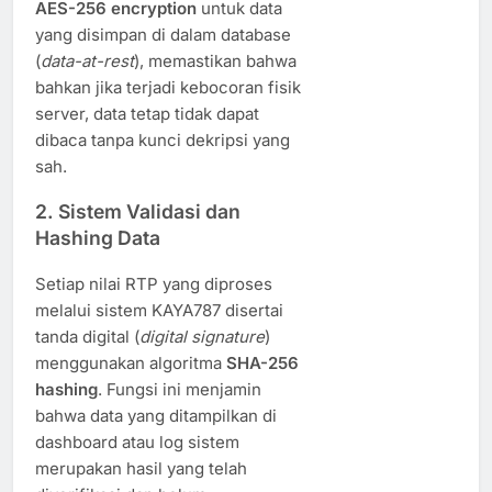
AES-256 encryption
untuk data
yang disimpan di dalam database
(
data-at-rest
), memastikan bahwa
bahkan jika terjadi kebocoran fisik
server, data tetap tidak dapat
dibaca tanpa kunci dekripsi yang
sah.
2. Sistem Validasi dan
Hashing Data
Setiap nilai RTP yang diproses
melalui sistem KAYA787 disertai
tanda digital (
digital signature
)
menggunakan algoritma
SHA-256
hashing
. Fungsi ini menjamin
bahwa data yang ditampilkan di
dashboard atau log sistem
merupakan hasil yang telah