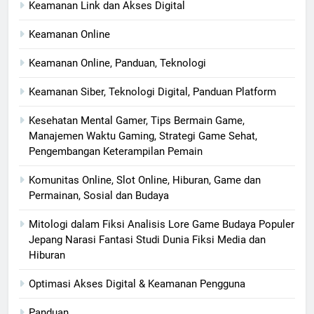
Keamanan Link dan Akses Digital
Keamanan Online
Keamanan Online, Panduan, Teknologi
Keamanan Siber, Teknologi Digital, Panduan Platform
Kesehatan Mental Gamer, Tips Bermain Game,
Manajemen Waktu Gaming, Strategi Game Sehat,
Pengembangan Keterampilan Pemain
Komunitas Online, Slot Online, Hiburan, Game dan
Permainan, Sosial dan Budaya
Mitologi dalam Fiksi Analisis Lore Game Budaya Populer
Jepang Narasi Fantasi Studi Dunia Fiksi Media dan
Hiburan
Optimasi Akses Digital & Keamanan Pengguna
Panduan