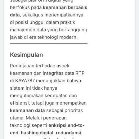
berfokus pada
keamanan berbasis
data
, sekaligus menempatkannya
di posisi unggul dalam praktik
manajemen data yang bertanggung
jawab di era teknologi modern.
Kesimpulan
Peninjauan terhadap aspek
keamanan dan integritas data RTP
di KAYA787 menunjukkan bahwa
sistem ini tidak hanya
mengutamakan kecepatan dan
efisiensi, tetapi juga menempatkan
keamanan data
sebagai prioritas
utama. Melalui penerapan
teknologi seperti
enkripsi end-to-
end
,
hashing digital
,
redundansi