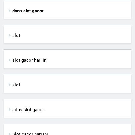
dana slot gacor
slot
slot gacor hari ini
slot
situs slot gacor
Slot gacor hari ini