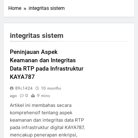
Home
integritas sistem
integritas sistem
Peninjauan Aspek
Keamanan dan Integritas
Data RTP pada Infrastruktur
KAYA787
89c1424
10 months
ago
0
9 mins
Artikel ini membahas secara
komprehensif tentang aspek
keamanan dan integritas data RTP
pada infrastruktur digital KAYA787,
mencakup penerapan enkripsi,