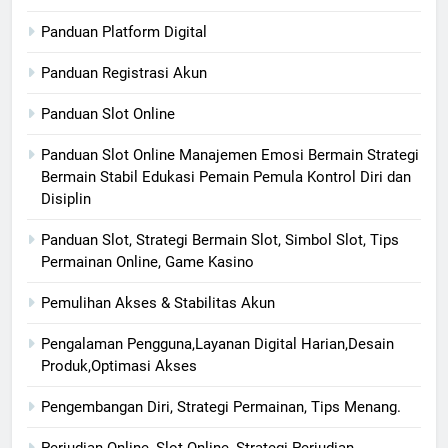
Panduan Platform Digital
Panduan Registrasi Akun
Panduan Slot Online
Panduan Slot Online Manajemen Emosi Bermain Strategi
Bermain Stabil Edukasi Pemain Pemula Kontrol Diri dan
Disiplin
Panduan Slot, Strategi Bermain Slot, Simbol Slot, Tips
Permainan Online, Game Kasino
Pemulihan Akses & Stabilitas Akun
Pengalaman Pengguna,Layanan Digital Harian,Desain
Produk,Optimasi Akses
Pengembangan Diri, Strategi Permainan, Tips Menang.