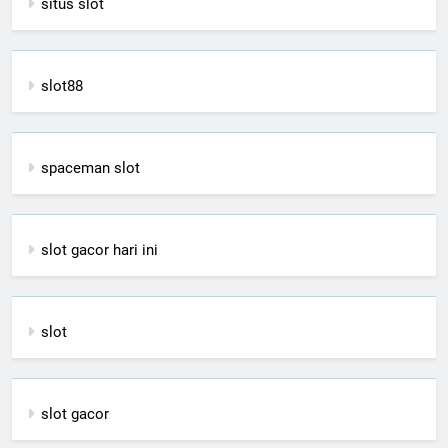
situs slot
slot88
spaceman slot
slot gacor hari ini
slot
slot gacor