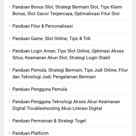
Panduan Bonus Slot, Strategi Bermain Slot, Tips Klaim
Bonus, Slot Gacor Terpercaya, Optimalisasi Fitur Slot
Panduan Fitur & Personalisasi
Panduan Game, Slot Online, Tips & Trik
Panduan Login Aman, Tips Slot Online, Optimasi Akses
Situs, Keamanan Akun Slot, Strategi Login Stabil
Panduan Pemula, Strategi Bermain, Tips Judi Online, Fitur
dan Teknologi Judi, Pengalaman Bermain
Panduan Pengguna Pemula
Panduan Pengguna Teknologi Akses Akun Keamanan
Digital Troubleshooting Akun Literasi Digital
Panduan Permainan & Strategi Togel
Panduan Platform