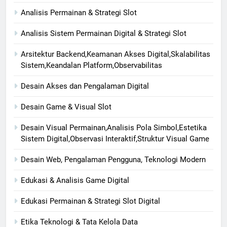
Analisis Permainan & Strategi Slot
Analisis Sistem Permainan Digital & Strategi Slot
Arsitektur Backend,Keamanan Akses Digital,Skalabilitas
Sistem,Keandalan Platform,Observabilitas
Desain Akses dan Pengalaman Digital
Desain Game & Visual Slot
Desain Visual Permainan,Analisis Pola Simbol,Estetika
Sistem Digital,Observasi Interaktif,Struktur Visual Game
Desain Web, Pengalaman Pengguna, Teknologi Modern
Edukasi & Analisis Game Digital
Edukasi Permainan & Strategi Slot Digital
Etika Teknologi & Tata Kelola Data