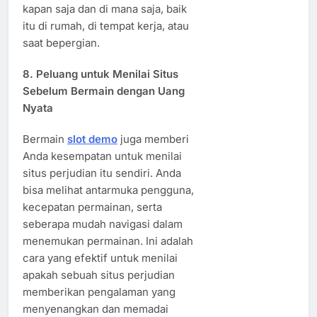
kapan saja dan di mana saja, baik
itu di rumah, di tempat kerja, atau
saat bepergian.
8.
Peluang untuk Menilai Situs
Sebelum Bermain dengan Uang
Nyata
Bermain
slot demo
juga memberi
Anda kesempatan untuk menilai
situs perjudian itu sendiri. Anda
bisa melihat antarmuka pengguna,
kecepatan permainan, serta
seberapa mudah navigasi dalam
menemukan permainan. Ini adalah
cara yang efektif untuk menilai
apakah sebuah situs perjudian
memberikan pengalaman yang
menyenangkan dan memadai