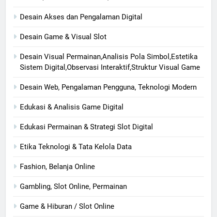
Desain Akses dan Pengalaman Digital
Desain Game & Visual Slot
Desain Visual Permainan,Analisis Pola Simbol,Estetika
Sistem Digital,Observasi Interaktif,Struktur Visual Game
Desain Web, Pengalaman Pengguna, Teknologi Modern
Edukasi & Analisis Game Digital
Edukasi Permainan & Strategi Slot Digital
Etika Teknologi & Tata Kelola Data
Fashion, Belanja Online
Gambling, Slot Online, Permainan
Game & Hiburan / Slot Online