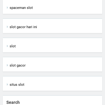
spaceman slot
slot gacor hari ini
slot
slot gacor
situs slot
Search