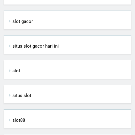
slot gacor
situs slot gacor hari ini
slot
situs slot
slot88