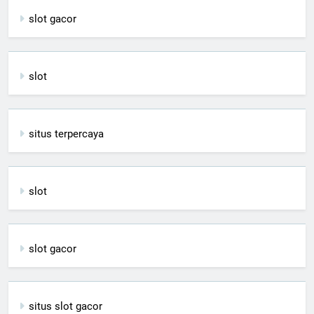
slot gacor
slot
situs terpercaya
slot
slot gacor
situs slot gacor