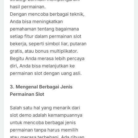
hasil permainan.
Dengan mencoba berbagai teknik,
Anda bisa meningkatkan
pemahaman tentang bagaimana
setiap fitur dalam permainan slot
bekerja, seperti simbol liar, putaran
gratis, atau bonus multiplikator.
Begitu Anda merasa lebih percaya
diri, Anda bisa melanjutkan ke
permainan slot dengan uang asli.
3.
Mengenal Berbagai Jenis
Permainan Slot
Salah satu hal yang menarik dari
slot demo adalah kemampuannya
untuk mencoba berbagai jenis
permainan tanpa harus memilih
atau merasa terbebani. Ada ribuan