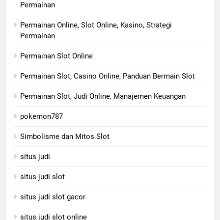
Permainan
Permainan Online, Slot Online, Kasino, Strategi
Permainan
Permainan Slot Online
Permainan Slot, Casino Online, Panduan Bermain Slot
Permainan Slot, Judi Online, Manajemen Keuangan
pokemon787
Simbolisme dan Mitos Slot
situs judi
situs judi slot
situs judi slot gacor
situs judi slot online