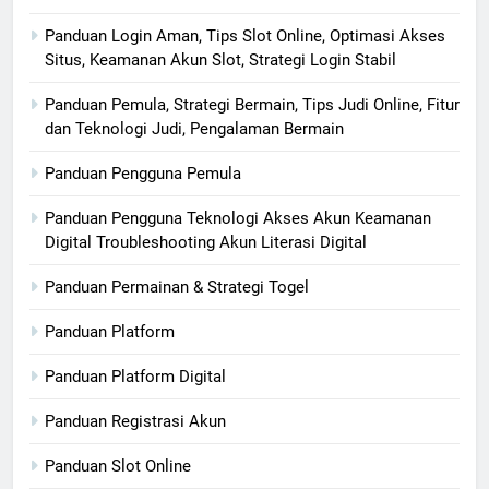
Panduan Login Aman, Tips Slot Online, Optimasi Akses
Situs, Keamanan Akun Slot, Strategi Login Stabil
Panduan Pemula, Strategi Bermain, Tips Judi Online, Fitur
dan Teknologi Judi, Pengalaman Bermain
Panduan Pengguna Pemula
Panduan Pengguna Teknologi Akses Akun Keamanan
Digital Troubleshooting Akun Literasi Digital
Panduan Permainan & Strategi Togel
Panduan Platform
Panduan Platform Digital
Panduan Registrasi Akun
Panduan Slot Online