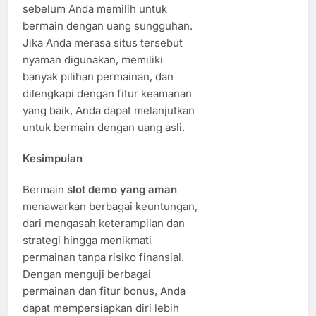
sebelum Anda memilih untuk
bermain dengan uang sungguhan.
Jika Anda merasa situs tersebut
nyaman digunakan, memiliki
banyak pilihan permainan, dan
dilengkapi dengan fitur keamanan
yang baik, Anda dapat melanjutkan
untuk bermain dengan uang asli.
Kesimpulan
Bermain
slot demo yang aman
menawarkan berbagai keuntungan,
dari mengasah keterampilan dan
strategi hingga menikmati
permainan tanpa risiko finansial.
Dengan menguji berbagai
permainan dan fitur bonus, Anda
dapat mempersiapkan diri lebih