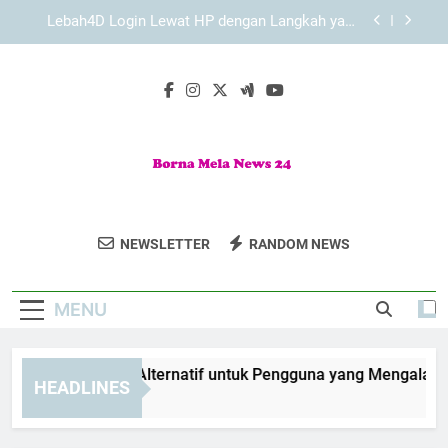
Skip
Cara Membuat Akun Edwinslot untuk Pengguna
to
Pemula dengan Langkah yang Mudah Dipahami
content
Cara Memulai Daftar Lebah4D untuk Pengguna
Pemula dengan Panduan yang Lebih Terarah
EDWINSLOT Link Alternatif untuk Pengguna yang
Mengalami Kendala Akses
Lebah4D Login Lewat HP dengan Langkah yang
Mudah Dipahami
Cara Membuat Akun Edwinslot untuk Pengguna
Pemula dengan Langkah yang Mudah Dipahami
Borna Mela
Ikuti Berita Terbaru Dari Borna Mela News
Cara Memulai Daftar Lebah4D untuk Pengguna
NEWSLETTER
RANDOM NEWS
News 24
Pemula dengan Panduan yang Lebih Terarah
24.
MENU
WINSLOT Link Alternatif untuk Pengguna yang Mengalami Ke
HEADLINES
Month Ago