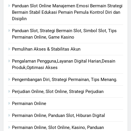
Panduan Slot Online Manajemen Emosi Bermain Strategi
Bermain Stabil Edukasi Pemain Pemula Kontrol Diri dan
Disiplin
Panduan Slot, Strategi Bermain Slot, Simbol Slot, Tips
Permainan Online, Game Kasino
Pemulihan Akses & Stabilitas Akun
Pengalaman Pengguna,Layanan Digital Harian,Desain
Produk,Optimasi Akses
Pengembangan Diri, Strategi Permainan, Tips Menang.
Perjudian Online, Slot Online, Strategi Perjudian
Permainan Online
Permainan Online, Panduan Slot, Hiburan Digital
Permainan Online, Slot Online, Kasino, Panduan