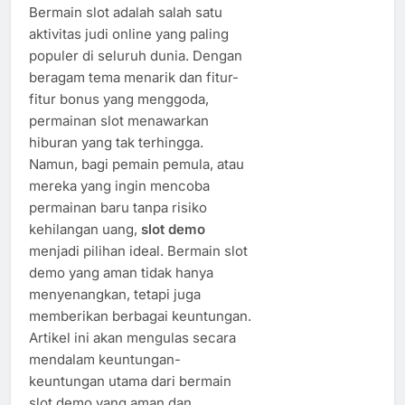
Bermain slot adalah salah satu
aktivitas judi online yang paling
populer di seluruh dunia. Dengan
beragam tema menarik dan fitur-
fitur bonus yang menggoda,
permainan slot menawarkan
hiburan yang tak terhingga.
Namun, bagi pemain pemula, atau
mereka yang ingin mencoba
permainan baru tanpa risiko
kehilangan uang,
slot demo
menjadi pilihan ideal. Bermain slot
demo yang aman tidak hanya
menyenangkan, tetapi juga
memberikan berbagai keuntungan.
Artikel ini akan mengulas secara
mendalam keuntungan-
keuntungan utama dari bermain
slot demo yang aman dan