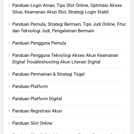
Panduan Login Aman, Tips Slot Online, Optimasi Akses
Situs, Keamanan Akun Slot, Strategi Login Stabil
Panduan Pemula, Strategi Bermain, Tips Judi Online, Fitur
dan Teknologi Judi, Pengalaman Bermain
Panduan Pengguna Pemula
Panduan Pengguna Teknologi Akses Akun Keamanan
Digital Troubleshooting Akun Literasi Digital
Panduan Permainan & Strategi Togel
Panduan Platform
Panduan Platform Digital
Panduan Registrasi Akun
Panduan Slot Online