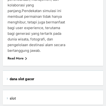
kolaborasi yang
panjang.Pendekatan simulasi ini
membuat permainan tidak hanya
menghibur, tetapi juga bermanfaat
bagi user experience, terutama
bagi generasi yang tertarik pada
dunia wisata, fotografi, dan
pengelolaan destinasi alam secara
bertanggung jawab.
Read More
dana slot gacor
slot