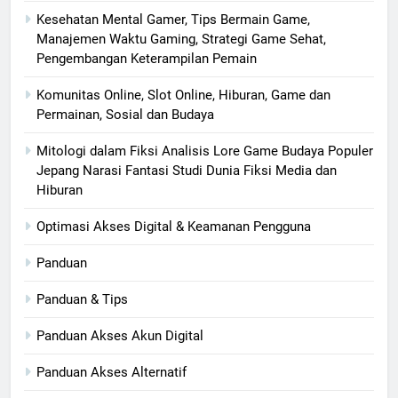
Kesehatan Mental Gamer, Tips Bermain Game,
Manajemen Waktu Gaming, Strategi Game Sehat,
Pengembangan Keterampilan Pemain
Komunitas Online, Slot Online, Hiburan, Game dan
Permainan, Sosial dan Budaya
Mitologi dalam Fiksi Analisis Lore Game Budaya Populer
Jepang Narasi Fantasi Studi Dunia Fiksi Media dan
Hiburan
Optimasi Akses Digital & Keamanan Pengguna
Panduan
Panduan & Tips
Panduan Akses Akun Digital
Panduan Akses Alternatif