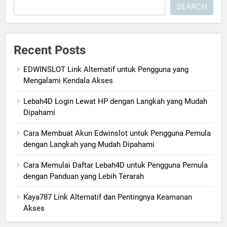
SEARCH
Recent Posts
EDWINSLOT Link Alternatif untuk Pengguna yang
Mengalami Kendala Akses
Lebah4D Login Lewat HP dengan Langkah yang Mudah
Dipahami
Cara Membuat Akun Edwinslot untuk Pengguna Pemula
dengan Langkah yang Mudah Dipahami
Cara Memulai Daftar Lebah4D untuk Pengguna Pemula
dengan Panduan yang Lebih Terarah
Kaya787 Link Alternatif dan Pentingnya Keamanan
Akses