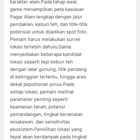
karakter alam.Pada tahap awal,
game menampilkan peta kawasan
Pagar Alam lengkap dengan jalur
pendakian, kebun teh, dan titik-titik
potensial untuk dijadikan spot foto.
Pemain harus melakukan survei
lokasi terlebih dahulu.Game
menyediakan beberapa kandidat
lokasi seperti tepi kebun teh
dengan latar gunung, titik pandang
di ketinggian tertentu, hingga area
dekat pepohonan pinus.Pada
setiap lokasi, pemain melihat
parameter penting seperti
keamanan tanah, potensi
pemandangan, tingkat keramaian
wisatawan, dan sensitivitas
ekosistem.Pemilihan lokasi yang
tepat akan berdampak pada tingkat