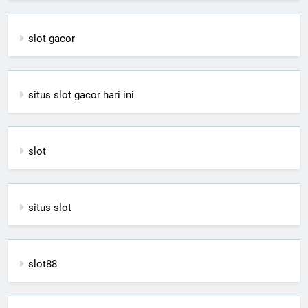
slot gacor
situs slot gacor hari ini
slot
situs slot
slot88