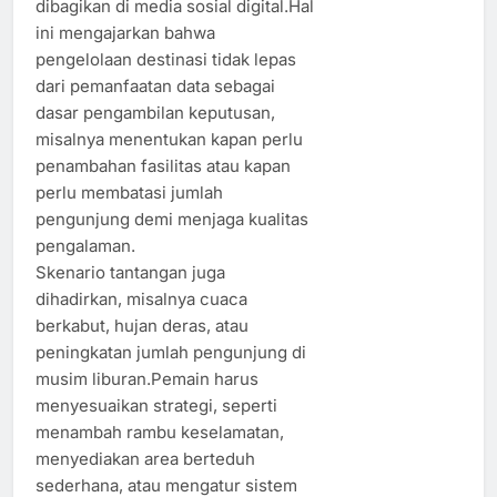
dibagikan di media sosial digital.Hal
ini mengajarkan bahwa
pengelolaan destinasi tidak lepas
dari pemanfaatan data sebagai
dasar pengambilan keputusan,
misalnya menentukan kapan perlu
penambahan fasilitas atau kapan
perlu membatasi jumlah
pengunjung demi menjaga kualitas
pengalaman.
Skenario tantangan juga
dihadirkan, misalnya cuaca
berkabut, hujan deras, atau
peningkatan jumlah pengunjung di
musim liburan.Pemain harus
menyesuaikan strategi, seperti
menambah rambu keselamatan,
menyediakan area berteduh
sederhana, atau mengatur sistem