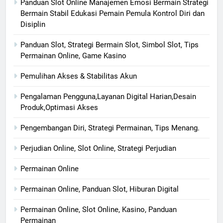
Panduan Slot Online Manajemen Emosi Bermain Strategi
Bermain Stabil Edukasi Pemain Pemula Kontrol Diri dan
Disiplin
Panduan Slot, Strategi Bermain Slot, Simbol Slot, Tips
Permainan Online, Game Kasino
Pemulihan Akses & Stabilitas Akun
Pengalaman Pengguna,Layanan Digital Harian,Desain
Produk,Optimasi Akses
Pengembangan Diri, Strategi Permainan, Tips Menang.
Perjudian Online, Slot Online, Strategi Perjudian
Permainan Online
Permainan Online, Panduan Slot, Hiburan Digital
Permainan Online, Slot Online, Kasino, Panduan
Permainan