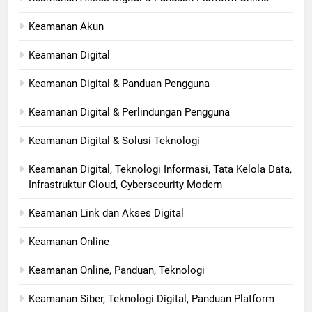
Keamanan Akun
Keamanan Digital
Keamanan Digital & Panduan Pengguna
Keamanan Digital & Perlindungan Pengguna
Keamanan Digital & Solusi Teknologi
Keamanan Digital, Teknologi Informasi, Tata Kelola Data,
Infrastruktur Cloud, Cybersecurity Modern
Keamanan Link dan Akses Digital
Keamanan Online
Keamanan Online, Panduan, Teknologi
Keamanan Siber, Teknologi Digital, Panduan Platform