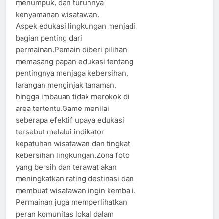
menumpuk, dan turunnya
kenyamanan wisatawan.
Aspek edukasi lingkungan menjadi
bagian penting dari
permainan.Pemain diberi pilihan
memasang papan edukasi tentang
pentingnya menjaga kebersihan,
larangan menginjak tanaman,
hingga imbauan tidak merokok di
area tertentu.Game menilai
seberapa efektif upaya edukasi
tersebut melalui indikator
kepatuhan wisatawan dan tingkat
kebersihan lingkungan.Zona foto
yang bersih dan terawat akan
meningkatkan rating destinasi dan
membuat wisatawan ingin kembali.
Permainan juga memperlihatkan
peran komunitas lokal dalam