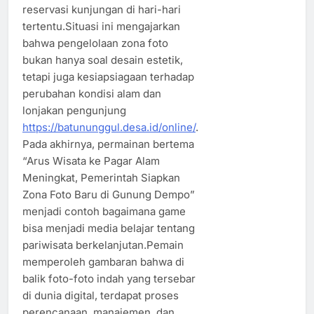
reservasi kunjungan di hari-hari
tertentu.Situasi ini mengajarkan
bahwa pengelolaan zona foto
bukan hanya soal desain estetik,
tetapi juga kesiapsiagaan terhadap
perubahan kondisi alam dan
lonjakan pengunjung
https://batununggul.desa.id/online/
.
Pada akhirnya, permainan bertema
“Arus Wisata ke Pagar Alam
Meningkat, Pemerintah Siapkan
Zona Foto Baru di Gunung Dempo”
menjadi contoh bagaimana game
bisa menjadi media belajar tentang
pariwisata berkelanjutan.Pemain
memperoleh gambaran bahwa di
balik foto-foto indah yang tersebar
di dunia digital, terdapat proses
perencanaan, manajemen, dan