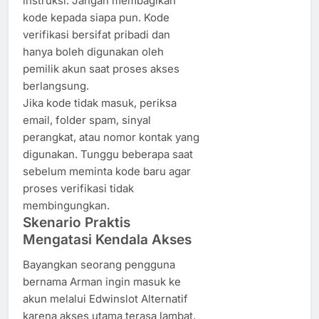
instruksi. Jangan membagikan
kode kepada siapa pun. Kode
verifikasi bersifat pribadi dan
hanya boleh digunakan oleh
pemilik akun saat proses akses
berlangsung.
Jika kode tidak masuk, periksa
email, folder spam, sinyal
perangkat, atau nomor kontak yang
digunakan. Tunggu beberapa saat
sebelum meminta kode baru agar
proses verifikasi tidak
membingungkan.
Skenario Praktis
Mengatasi Kendala Akses
Bayangkan seorang pengguna
bernama Arman ingin masuk ke
akun melalui Edwinslot Alternatif
karena akses utama terasa lambat.