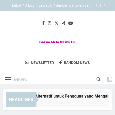
Skip
Cara Membuat Akun Edwinslot untuk Pengguna
to
Pemula dengan Langkah yang Mudah Dipahami
content
Cara Memulai Daftar Lebah4D untuk Pengguna
Pemula dengan Panduan yang Lebih Terarah
EDWINSLOT Link Alternatif untuk Pengguna yang
Mengalami Kendala Akses
Lebah4D Login Lewat HP dengan Langkah yang
Mudah Dipahami
Cara Membuat Akun Edwinslot untuk Pengguna
Pemula dengan Langkah yang Mudah Dipahami
Borna Mela
Ikuti Berita Terbaru Dari Borna Mela News
Cara Memulai Daftar Lebah4D untuk Pengguna
NEWSLETTER
RANDOM NEWS
News 24
Pemula dengan Panduan yang Lebih Terarah
24.
MENU
WINSLOT Link Alternatif untuk Pengguna yang Mengalami Ke
HEADLINES
onth Ago