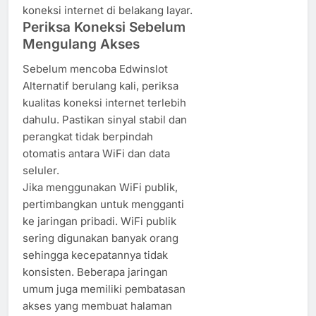
koneksi internet di belakang layar.
Periksa Koneksi Sebelum
Mengulang Akses
Sebelum mencoba Edwinslot
Alternatif berulang kali, periksa
kualitas koneksi internet terlebih
dahulu. Pastikan sinyal stabil dan
perangkat tidak berpindah
otomatis antara WiFi dan data
seluler.
Jika menggunakan WiFi publik,
pertimbangkan untuk mengganti
ke jaringan pribadi. WiFi publik
sering digunakan banyak orang
sehingga kecepatannya tidak
konsisten. Beberapa jaringan
umum juga memiliki pembatasan
akses yang membuat halaman