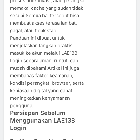
proses autentikasi, atau perangkat
memakai cache yang sudah tidak
sesuai.Semua hal tersebut bisa
membuat akses terasa lambat,
gagal, atau tidak stabil.
Panduan ini dibuat untuk
menjelaskan langkah praktis
masuk ke akun melalui LAE138
Login secara aman, runtut, dan
mudah dipahami.Artikel ini juga
membahas faktor keamanan,
kondisi perangkat, browser, serta
kebiasaan digital yang dapat
meningkatkan kenyamanan
pengguna.
Persiapan Sebelum
Menggunakan LAE138
Login