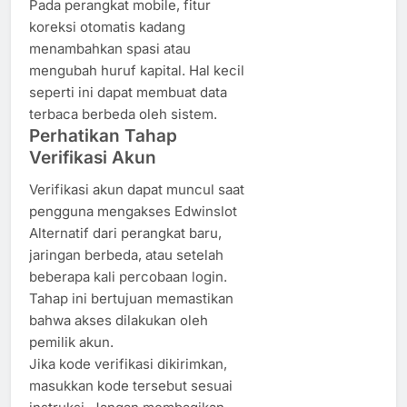
Pada perangkat mobile, fitur
koreksi otomatis kadang
menambahkan spasi atau
mengubah huruf kapital. Hal kecil
seperti ini dapat membuat data
terbaca berbeda oleh sistem.
Perhatikan Tahap
Verifikasi Akun
Verifikasi akun dapat muncul saat
pengguna mengakses Edwinslot
Alternatif dari perangkat baru,
jaringan berbeda, atau setelah
beberapa kali percobaan login.
Tahap ini bertujuan memastikan
bahwa akses dilakukan oleh
pemilik akun.
Jika kode verifikasi dikirimkan,
masukkan kode tersebut sesuai