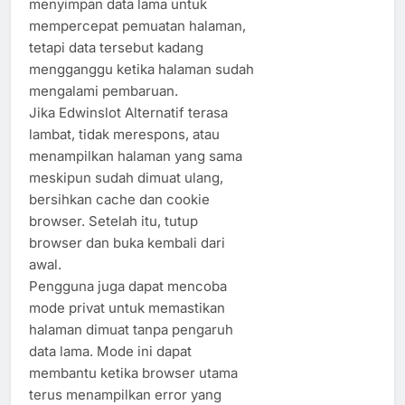
menyimpan data lama untuk
mempercepat pemuatan halaman,
tetapi data tersebut kadang
mengganggu ketika halaman sudah
mengalami pembaruan.
Jika Edwinslot Alternatif terasa
lambat, tidak merespons, atau
menampilkan halaman yang sama
meskipun sudah dimuat ulang,
bersihkan cache dan cookie
browser. Setelah itu, tutup
browser dan buka kembali dari
awal.
Pengguna juga dapat mencoba
mode privat untuk memastikan
halaman dimuat tanpa pengaruh
data lama. Mode ini dapat
membantu ketika browser utama
terus menampilkan error yang