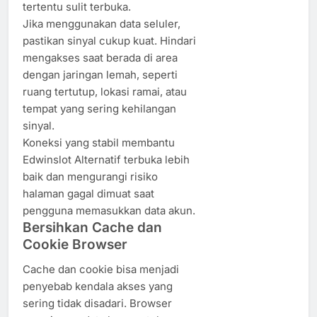
tertentu sulit terbuka.
Jika menggunakan data seluler,
pastikan sinyal cukup kuat. Hindari
mengakses saat berada di area
dengan jaringan lemah, seperti
ruang tertutup, lokasi ramai, atau
tempat yang sering kehilangan
sinyal.
Koneksi yang stabil membantu
Edwinslot Alternatif terbuka lebih
baik dan mengurangi risiko
halaman gagal dimuat saat
pengguna memasukkan data akun.
Bersihkan Cache dan
Cookie Browser
Cache dan cookie bisa menjadi
penyebab kendala akses yang
sering tidak disadari. Browser