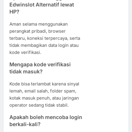
Edwinslot Alternatif lewat
HP?
Aman selama menggunakan
perangkat pribadi, browser
terbaru, koneksi terpercaya, serta
tidak membagikan data login atau
kode verifikasi.
Mengapa kode verifikasi
tidak masuk?
Kode bisa terlambat karena sinyal
lemah, email salah, folder spam,
kotak masuk penuh, atau jaringan
operator sedang tidak stabil.
Apakah boleh mencoba login
berkali-kali?