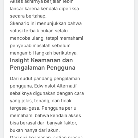
Akses akhirnya berjalan lebih
lancar karena kendala diperiksa
secara bertahap.
Skenario ini menunjukkan bahwa
solusi terbaik bukan selalu
mencoba ulang, tetapi memahami
penyebab masalah sebelum
mengambil langkah berikutnya.
Insight Keamanan dan
Pengalaman Pengguna
Dari sudut pandang pengalaman
pengguna, Edwinslot Alternatif
sebaiknya digunakan dengan cara
yang jelas, tenang, dan tidak
tergesa-gesa. Pengguna perlu
memahami bahwa kendala akses
bisa berasal dari banyak faktor,
bukan hanya dari akun.
Dari sisi keamanan, setiap proses