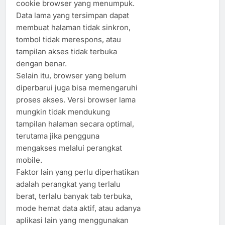
cookie browser yang menumpuk.
Data lama yang tersimpan dapat
membuat halaman tidak sinkron,
tombol tidak merespons, atau
tampilan akses tidak terbuka
dengan benar.
Selain itu, browser yang belum
diperbarui juga bisa memengaruhi
proses akses. Versi browser lama
mungkin tidak mendukung
tampilan halaman secara optimal,
terutama jika pengguna
mengakses melalui perangkat
mobile.
Faktor lain yang perlu diperhatikan
adalah perangkat yang terlalu
berat, terlalu banyak tab terbuka,
mode hemat data aktif, atau adanya
aplikasi lain yang menggunakan