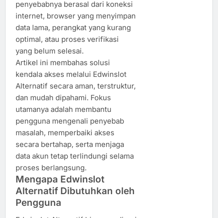
penyebabnya berasal dari koneksi
internet, browser yang menyimpan
data lama, perangkat yang kurang
optimal, atau proses verifikasi
yang belum selesai.
Artikel ini membahas solusi
kendala akses melalui Edwinslot
Alternatif secara aman, terstruktur,
dan mudah dipahami. Fokus
utamanya adalah membantu
pengguna mengenali penyebab
masalah, memperbaiki akses
secara bertahap, serta menjaga
data akun tetap terlindungi selama
proses berlangsung.
Mengapa Edwinslot
Alternatif Dibutuhkan oleh
Pengguna