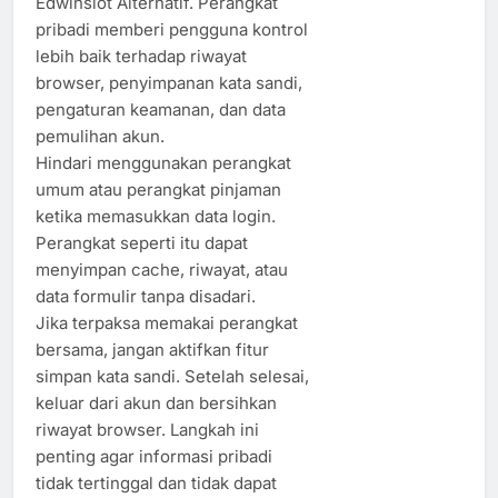
Edwinslot Alternatif. Perangkat
pribadi memberi pengguna kontrol
lebih baik terhadap riwayat
browser, penyimpanan kata sandi,
pengaturan keamanan, dan data
pemulihan akun.
Hindari menggunakan perangkat
umum atau perangkat pinjaman
ketika memasukkan data login.
Perangkat seperti itu dapat
menyimpan cache, riwayat, atau
data formulir tanpa disadari.
Jika terpaksa memakai perangkat
bersama, jangan aktifkan fitur
simpan kata sandi. Setelah selesai,
keluar dari akun dan bersihkan
riwayat browser. Langkah ini
penting agar informasi pribadi
tidak tertinggal dan tidak dapat