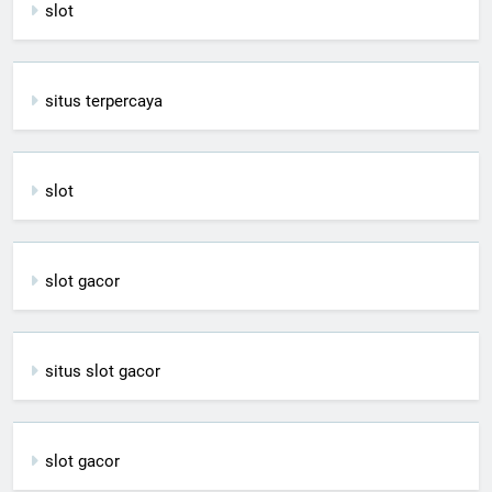
slot
situs terpercaya
slot
slot gacor
situs slot gacor
slot gacor