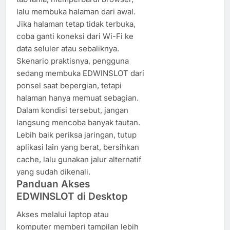
lalu membuka halaman dari awal.
Jika halaman tetap tidak terbuka,
coba ganti koneksi dari Wi-Fi ke
data seluler atau sebaliknya.
Skenario praktisnya, pengguna
sedang membuka EDWINSLOT dari
ponsel saat bepergian, tetapi
halaman hanya memuat sebagian.
Dalam kondisi tersebut, jangan
langsung mencoba banyak tautan.
Lebih baik periksa jaringan, tutup
aplikasi lain yang berat, bersihkan
cache, lalu gunakan jalur alternatif
yang sudah dikenali.
Panduan Akses
EDWINSLOT di Desktop
Akses melalui laptop atau
komputer memberi tampilan lebih