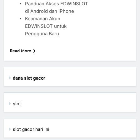
Panduan Akses EDWINSLOT
di Android dan iPhone
Keamanan Akun
EDWINSLOT untuk
Pengguna Baru
Read More
dana slot gacor
slot
slot gacor hari ini