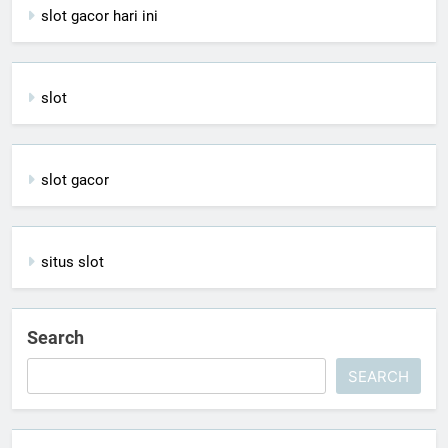
slot gacor hari ini
slot
slot gacor
situs slot
Search
SEARCH