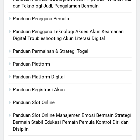
dan Teknologi Judi, Pengalaman Bermain
Panduan Pengguna Pemula
Panduan Pengguna Teknologi Akses Akun Keamanan
Digital Troubleshooting Akun Literasi Digital
Panduan Permainan & Strategi Togel
Panduan Platform
Panduan Platform Digital
Panduan Registrasi Akun
Panduan Slot Online
Panduan Slot Online Manajemen Emosi Bermain Strategi
Bermain Stabil Edukasi Pemain Pemula Kontrol Diri dan
Disiplin