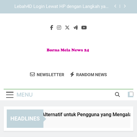
Skip
Cara Membuat Akun Edwinslot untuk Pengguna
to
Pemula dengan Langkah yang Mudah Dipahami
content
Cara Memulai Daftar Lebah4D untuk Pengguna
Pemula dengan Panduan yang Lebih Terarah
EDWINSLOT Link Alternatif untuk Pengguna yang
Mengalami Kendala Akses
Lebah4D Login Lewat HP dengan Langkah yang
Mudah Dipahami
Cara Membuat Akun Edwinslot untuk Pengguna
Pemula dengan Langkah yang Mudah Dipahami
Borna Mela
Ikuti Berita Terbaru Dari Borna Mela News
Cara Memulai Daftar Lebah4D untuk Pengguna
NEWSLETTER
RANDOM NEWS
News 24
Pemula dengan Panduan yang Lebih Terarah
24.
MENU
WINSLOT Link Alternatif untuk Pengguna yang Mengalami Ke
HEADLINES
Month Ago