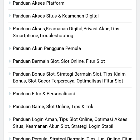
Panduan Akses Platform
Panduan Akses Situs & Keamanan Digital
Panduan Akses,Keamanan Digital,Privasi Akun,Tips
Smartphone,Troubleshooting
Panduan Akun Pengguna Pemula
Panduan Bermain Slot, Slot Online, Fitur Slot
Panduan Bonus Slot, Strategi Bermain Slot, Tips Klaim
Bonus, Slot Gacor Terpercaya, Optimalisasi Fitur Slot
Panduan Fitur & Personalisasi
Panduan Game, Slot Online, Tips & Trik
Panduan Login Aman, Tips Slot Online, Optimasi Akses
Situs, Keamanan Akun Slot, Strategi Login Stabil
Panduan Pemula, Strategi Bermain, Tips Judi Online, Fitur