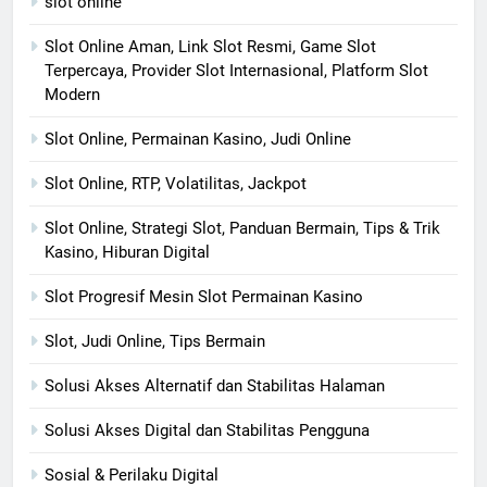
slot online
Slot Online Aman, Link Slot Resmi, Game Slot
Terpercaya, Provider Slot Internasional, Platform Slot
Modern
Slot Online, Permainan Kasino, Judi Online
Slot Online, RTP, Volatilitas, Jackpot
Slot Online, Strategi Slot, Panduan Bermain, Tips & Trik
Kasino, Hiburan Digital
Slot Progresif Mesin Slot Permainan Kasino
Slot, Judi Online, Tips Bermain
Solusi Akses Alternatif dan Stabilitas Halaman
Solusi Akses Digital dan Stabilitas Pengguna
Sosial & Perilaku Digital