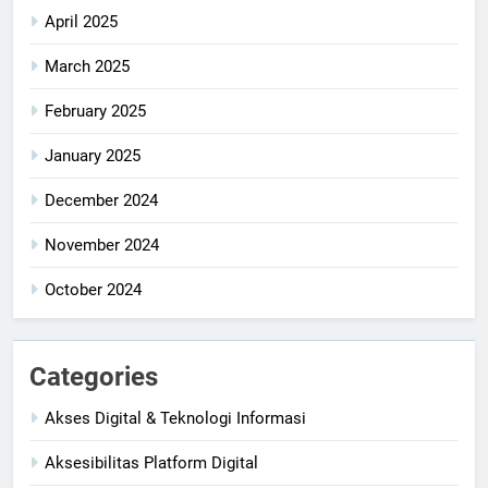
April 2025
March 2025
February 2025
January 2025
December 2024
November 2024
October 2024
Categories
Akses Digital & Teknologi Informasi
Aksesibilitas Platform Digital