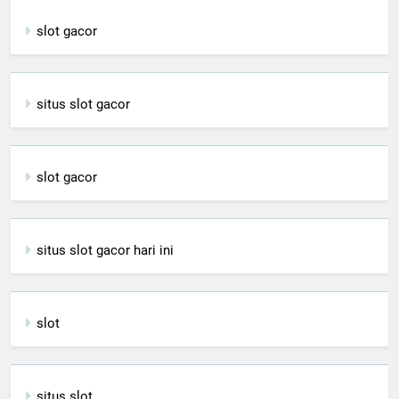
slot gacor
situs slot gacor
slot gacor
situs slot gacor hari ini
slot
situs slot