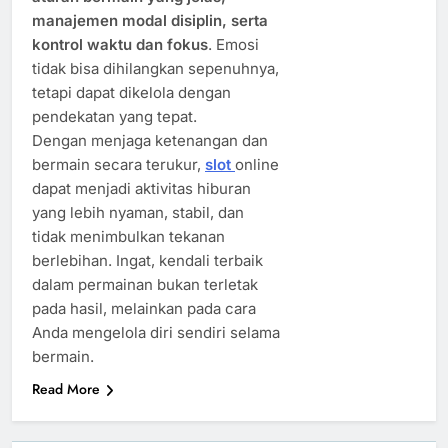
manajemen modal disiplin, serta
kontrol waktu dan fokus
. Emosi
tidak bisa dihilangkan sepenuhnya,
tetapi dapat dikelola dengan
pendekatan yang tepat.
Dengan menjaga ketenangan dan
bermain secara terukur,
slot
online
dapat menjadi aktivitas hiburan
yang lebih nyaman, stabil, dan
tidak menimbulkan tekanan
berlebihan. Ingat, kendali terbaik
dalam permainan bukan terletak
pada hasil, melainkan pada cara
Anda mengelola diri sendiri selama
bermain.
Read More