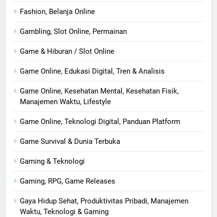
Fashion, Belanja Online
Gambling, Slot Online, Permainan
Game & Hiburan / Slot Online
Game Online, Edukasi Digital, Tren & Analisis
Game Online, Kesehatan Mental, Kesehatan Fisik,
Manajemen Waktu, Lifestyle
Game Online, Teknologi Digital, Panduan Platform
Game Survival & Dunia Terbuka
Gaming & Teknologi
Gaming, RPG, Game Releases
Gaya Hidup Sehat, Produktivitas Pribadi, Manajemen
Waktu, Teknologi & Gaming