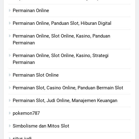
Permainan Online
Permainan Online, Panduan Slot, Hiburan Digital
Permainan Online, Slot Online, Kasino, Panduan
Permainan
Permainan Online, Slot Online, Kasino, Strategi
Permainan
Permainan Slot Online
Permainan Slot, Casino Online, Panduan Bermain Slot
Permainan Slot, Judi Online, Manajemen Keuangan
pokemon787
Simbolisme dan Mitos Slot
situs judi