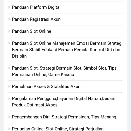
Panduan Platform Digital
Panduan Registrasi Akun
Panduan Slot Online
Panduan Slot Online Manajemen Emosi Bermain Strategi
Bermain Stabil Edukasi Pemain Pemula Kontrol Diri dan
Disiplin
Panduan Slot, Strategi Bermain Slot, Simbol Slot, Tips
Permainan Online, Game Kasino
Pemulihan Akses & Stabilitas Akun
Pengalaman Pengguna,Layanan Digital Harian,Desain
Produk,Optimasi Akses
Pengembangan Diri, Strategi Permainan, Tips Menang.
Perjudian Online, Slot Online, Strategi Perjudian