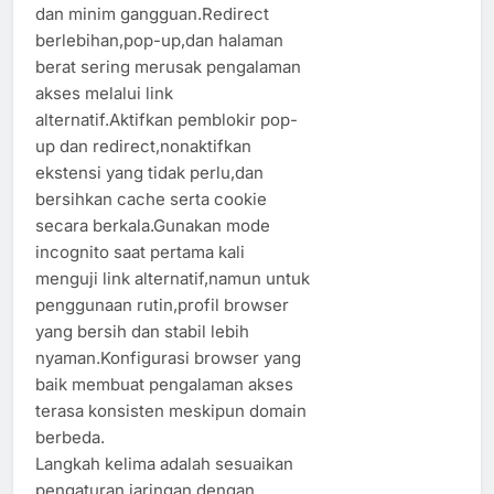
dan minim gangguan.Redirect
berlebihan,pop-up,dan halaman
berat sering merusak pengalaman
akses melalui link
alternatif.Aktifkan pemblokir pop-
up dan redirect,nonaktifkan
ekstensi yang tidak perlu,dan
bersihkan cache serta cookie
secara berkala.Gunakan mode
incognito saat pertama kali
menguji link alternatif,namun untuk
penggunaan rutin,profil browser
yang bersih dan stabil lebih
nyaman.Konfigurasi browser yang
baik membuat pengalaman akses
terasa konsisten meskipun domain
berbeda.
Langkah kelima adalah sesuaikan
pengaturan jaringan dengan