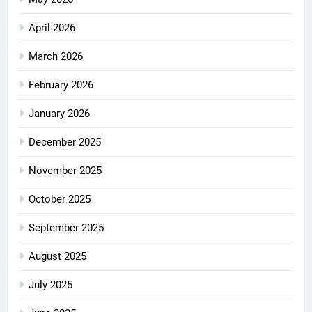
April 2026
March 2026
February 2026
January 2026
December 2025
November 2025
October 2025
September 2025
August 2025
July 2025