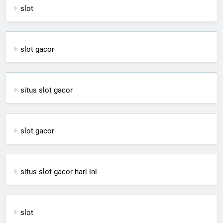
slot
slot gacor
situs slot gacor
slot gacor
situs slot gacor hari ini
slot