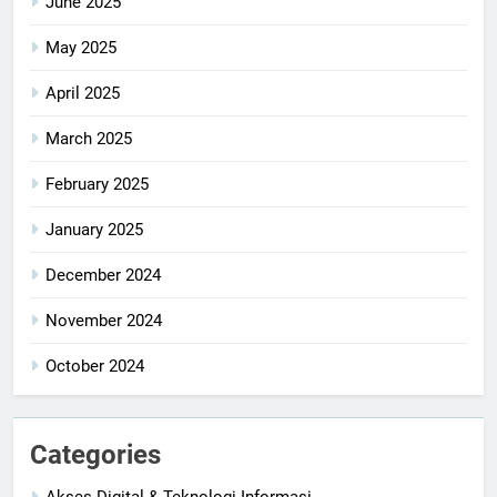
June 2025
May 2025
April 2025
March 2025
February 2025
January 2025
December 2024
November 2024
October 2024
Categories