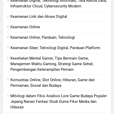
Keamanan Digital, Teknologi Informasi, Tata Kelola Data,
Infrastruktur Cloud, Cybersecurity Modern
Keamanan Link dan Akses Digital
Keamanan Online
Keamanan Online, Panduan, Teknologi
Keamanan Siber, Teknologi Digital, Panduan Platform
Kesehatan Mental Gamer, Tips Bermain Game,
Manajemen Waktu Gaming, Strategi Game Sehat,
Pengembangan Keterampilan Pemain
Komunitas Online, Slot Online, Hiburan, Game dan
Permainan, Sosial dan Budaya
Mitologi dalam Fiksi Analisis Lore Game Budaya Populer
Jepang Narasi Fantasi Studi Dunia Fiksi Media dan
Hiburan