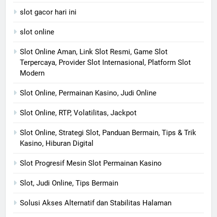
slot gacor hari ini
slot online
Slot Online Aman, Link Slot Resmi, Game Slot
Terpercaya, Provider Slot Internasional, Platform Slot
Modern
Slot Online, Permainan Kasino, Judi Online
Slot Online, RTP, Volatilitas, Jackpot
Slot Online, Strategi Slot, Panduan Bermain, Tips & Trik
Kasino, Hiburan Digital
Slot Progresif Mesin Slot Permainan Kasino
Slot, Judi Online, Tips Bermain
Solusi Akses Alternatif dan Stabilitas Halaman