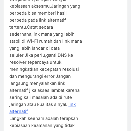
kebiasaan aksesmu.Jaringan yang
berbeda bisa memberi hasil
berbeda pada link alternatif
tertentu.Catat secara
sederhana,link mana yang lebih
stabil di Wi-Fi rumah,dan link mana
yang lebih lancar di data
seluler.Jika perlu,ganti DNS ke
resolver tepercaya untuk
meningkatkan kecepatan resolusi
dan mengurangi error.Jangan
langsung menyalahkan link
alternatif jika akses lambat,karena
sering kali masalah ada di rute
jaringan atau kualitas sinyal.
link
alternatif
Langkah keenam adalah terapkan
kebiasaan keamanan yang tidak