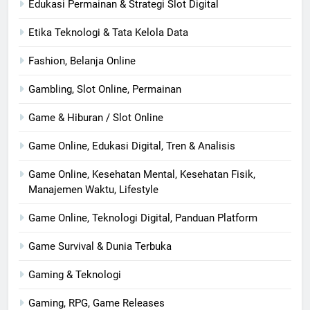
Edukasi Permainan & Strategi Slot Digital
Etika Teknologi & Tata Kelola Data
Fashion, Belanja Online
Gambling, Slot Online, Permainan
Game & Hiburan / Slot Online
Game Online, Edukasi Digital, Tren & Analisis
Game Online, Kesehatan Mental, Kesehatan Fisik,
Manajemen Waktu, Lifestyle
Game Online, Teknologi Digital, Panduan Platform
Game Survival & Dunia Terbuka
Gaming & Teknologi
Gaming, RPG, Game Releases