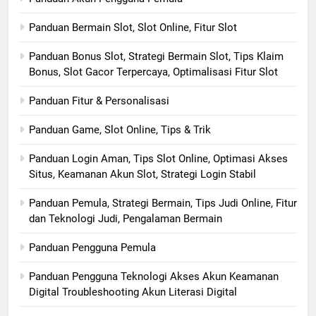
Panduan Bermain Slot, Slot Online, Fitur Slot
Panduan Bonus Slot, Strategi Bermain Slot, Tips Klaim
Bonus, Slot Gacor Terpercaya, Optimalisasi Fitur Slot
Panduan Fitur & Personalisasi
Panduan Game, Slot Online, Tips & Trik
Panduan Login Aman, Tips Slot Online, Optimasi Akses
Situs, Keamanan Akun Slot, Strategi Login Stabil
Panduan Pemula, Strategi Bermain, Tips Judi Online, Fitur
dan Teknologi Judi, Pengalaman Bermain
Panduan Pengguna Pemula
Panduan Pengguna Teknologi Akses Akun Keamanan
Digital Troubleshooting Akun Literasi Digital