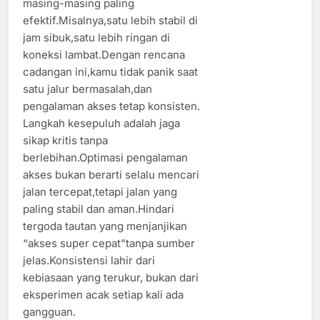
masing-masing paling
efektif.Misalnya,satu lebih stabil di
jam sibuk,satu lebih ringan di
koneksi lambat.Dengan rencana
cadangan ini,kamu tidak panik saat
satu jalur bermasalah,dan
pengalaman akses tetap konsisten.
Langkah kesepuluh adalah jaga
sikap kritis tanpa
berlebihan.Optimasi pengalaman
akses bukan berarti selalu mencari
jalan tercepat,tetapi jalan yang
paling stabil dan aman.Hindari
tergoda tautan yang menjanjikan
“akses super cepat”tanpa sumber
jelas.Konsistensi lahir dari
kebiasaan yang terukur, bukan dari
eksperimen acak setiap kali ada
gangguan.