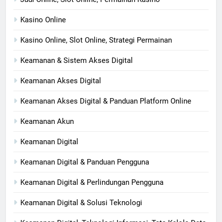
Kasino Online
Kasino Online, Slot Online, Strategi Permainan
Keamanan & Sistem Akses Digital
Keamanan Akses Digital
Keamanan Akses Digital & Panduan Platform Online
Keamanan Akun
Keamanan Digital
Keamanan Digital & Panduan Pengguna
Keamanan Digital & Perlindungan Pengguna
Keamanan Digital & Solusi Teknologi