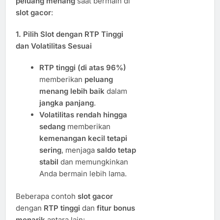
peluang menang
saat bermain di
slot gacor
:
1.
Pilih Slot dengan RTP Tinggi
dan Volatilitas Sesuai
RTP tinggi (di atas 96%)
memberikan
peluang
menang lebih baik
dalam
jangka panjang
.
Volatilitas rendah hingga
sedang
memberikan
kemenangan kecil tetapi
sering
, menjaga
saldo tetap
stabil
dan memungkinkan
Anda bermain lebih lama.
Beberapa contoh
slot gacor
dengan
RTP tinggi
dan
fitur bonus
menarik
antara lain: