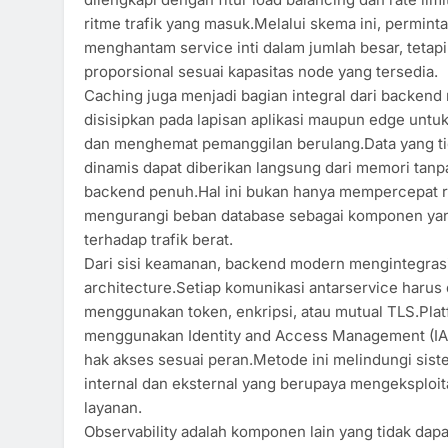
ritme trafik yang masuk.Melalui skema ini, permint
menghantam service inti dalam jumlah besar, tetapi
proporsional sesuai kapasitas node yang tersedia.
Caching juga menjadi bagian integral dari backen
disisipkan pada lapisan aplikasi maupun edge untu
dan menghemat pemanggilan berulang.Data yang ti
dinamis dapat diberikan langsung dari memori tanp
backend penuh.Hal ini bukan hanya mempercepat re
mengurangi beban database sebagai komponen yang
terhadap trafik berat.
Dari sisi keamanan, backend modern mengintegrasi
architecture.Setiap komunikasi antarservice harus d
menggunakan token, enkripsi, atau mutual TLS.Plat
menggunakan Identity and Access Management (I
hak akses sesuai peran.Metode ini melindungi sis
internal dan eksternal yang berupaya mengeksploita
layanan.
Observability adalah komponen lain yang tidak dap