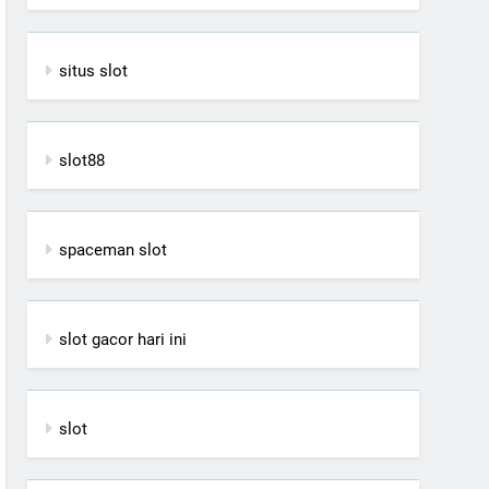
situs slot
slot88
spaceman slot
slot gacor hari ini
slot