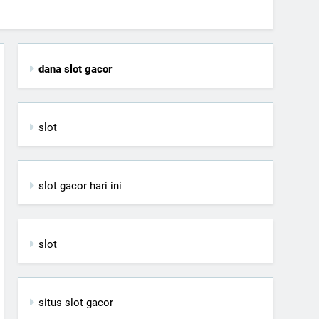
dana slot gacor
slot
slot gacor hari ini
slot
situs slot gacor