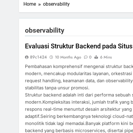
Home
observability
observability
Evaluasi Struktur Backend pada Situ
89c1424
10 Months Ago
0
6 Mins
Pembahasan komprehensif mengenai struktur bac
modern, mencakup modularitas layanan, orkestrasi
request handling, keamanan data, dan observability
stabilitas tanpa unsur promosi.
Struktur backend adalah inti dari performa sebuah s
modern.Kompleksitas interaksi, jumlah trafik yang 
respons real-time menuntut desain arsitektur yang k
adaptif.Seiring berkembangnya teknologi cloud-na
monolitik tidak lagi memadai.Banyak platform kini be
backend yang berbasis microservices, disertai pipel