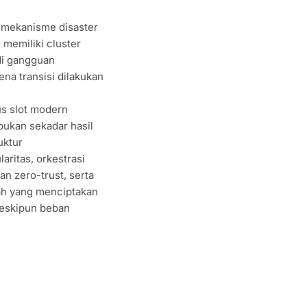
n mekanisme disaster
 memiliki cluster
adi gangguan
ena transisi dilakukan
us slot modern
bukan sekadar hasil
uktur
ritas, orkestrasi
an zero-trust, serta
ilah yang menciptakan
eskipun beban