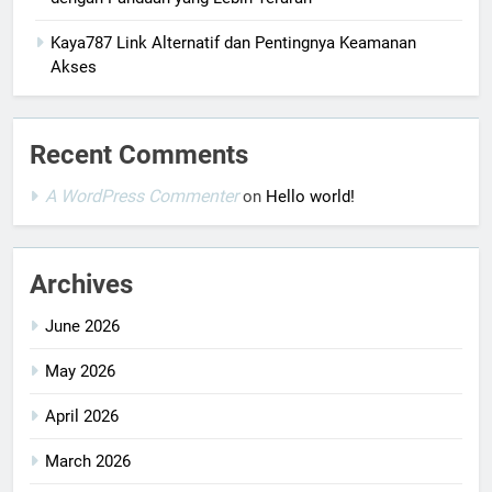
Kaya787 Link Alternatif dan Pentingnya Keamanan
Akses
Recent Comments
A WordPress Commenter
on
Hello world!
Archives
June 2026
May 2026
April 2026
March 2026