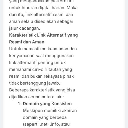
yang mengandalkan platform ini
untuk hiburan digital harian. Maka
dari itu, link alternatif resmi dan
aman selalu disediakan sebagai
jalur cadangan.
Karakteristik Link Alternatif yang
Resmi dan Aman
Untuk memastikan keamanan dan
kenyamanan saat menggunakan
link alternatif, penting untuk
memahami ciri-ciri tautan yang
resmi dan bukan rekayasa pihak
tidak bertanggung jawab.
Beberapa karakteristik yang bisa
dijadikan acuan antara lain:
Domain yang Konsisten
Meskipun memiliki akhiran
domain yang berbeda
(seperti .net, .info, atau