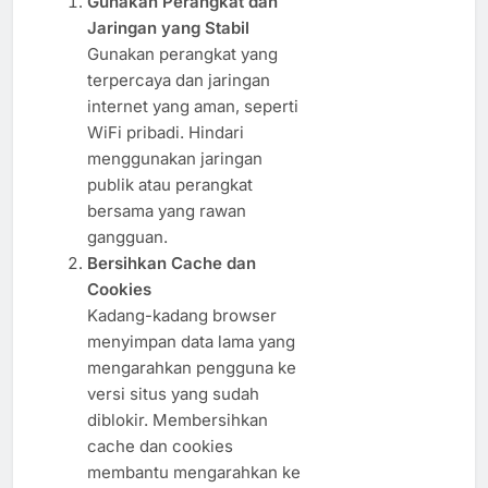
Gunakan Perangkat dan
Jaringan yang Stabil
Gunakan perangkat yang
terpercaya dan jaringan
internet yang aman, seperti
WiFi pribadi. Hindari
menggunakan jaringan
publik atau perangkat
bersama yang rawan
gangguan.
Bersihkan Cache dan
Cookies
Kadang-kadang browser
menyimpan data lama yang
mengarahkan pengguna ke
versi situs yang sudah
diblokir. Membersihkan
cache dan cookies
membantu mengarahkan ke