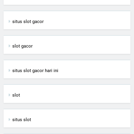
situs slot gacor
slot gacor
situs slot gacor hari ini
slot
situs slot