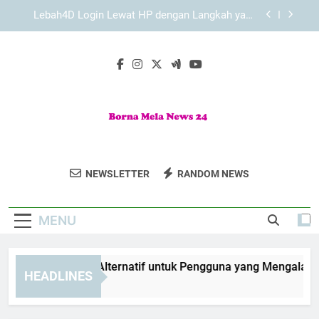
Skip
Cara Membuat Akun Edwinslot untuk Pengguna
to
Pemula dengan Langkah yang Mudah Dipahami
content
Cara Memulai Daftar Lebah4D untuk Pengguna
Pemula dengan Panduan yang Lebih Terarah
EDWINSLOT Link Alternatif untuk Pengguna yang
Mengalami Kendala Akses
Lebah4D Login Lewat HP dengan Langkah yang
Mudah Dipahami
Cara Membuat Akun Edwinslot untuk Pengguna
Pemula dengan Langkah yang Mudah Dipahami
Borna Mela
Ikuti Berita Terbaru Dari Borna Mela News
Cara Memulai Daftar Lebah4D untuk Pengguna
NEWSLETTER
RANDOM NEWS
News 24
Pemula dengan Panduan yang Lebih Terarah
24.
MENU
WINSLOT Link Alternatif untuk Pengguna yang Mengalami Ke
HEADLINES
Month Ago