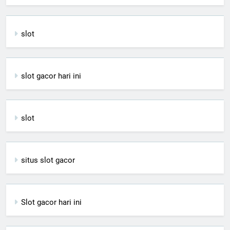
slot
slot gacor hari ini
slot
situs slot gacor
Slot gacor hari ini