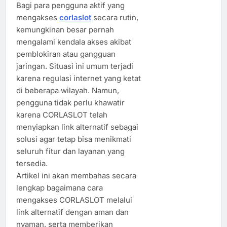
Bagi para pengguna aktif yang
mengakses
corlaslot
secara rutin,
kemungkinan besar pernah
mengalami kendala akses akibat
pemblokiran atau gangguan
jaringan. Situasi ini umum terjadi
karena regulasi internet yang ketat
di beberapa wilayah. Namun,
pengguna tidak perlu khawatir
karena CORLASLOT telah
menyiapkan link alternatif sebagai
solusi agar tetap bisa menikmati
seluruh fitur dan layanan yang
tersedia.
Artikel ini akan membahas secara
lengkap bagaimana cara
mengakses CORLASLOT melalui
link alternatif dengan aman dan
nyaman, serta memberikan