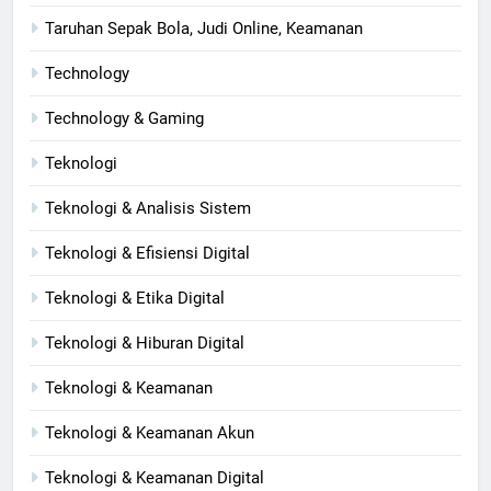
Taruhan Sepak Bola, Judi Online, Keamanan
Technology
Technology & Gaming
Teknologi
Teknologi & Analisis Sistem
Teknologi & Efisiensi Digital
Teknologi & Etika Digital
Teknologi & Hiburan Digital
Teknologi & Keamanan
Teknologi & Keamanan Akun
Teknologi & Keamanan Digital