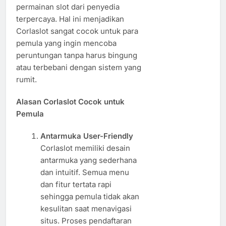
permainan slot dari penyedia
terpercaya. Hal ini menjadikan
Corlaslot sangat cocok untuk para
pemula yang ingin mencoba
peruntungan tanpa harus bingung
atau terbebani dengan sistem yang
rumit.
Alasan Corlaslot Cocok untuk
Pemula
Antarmuka User-Friendly
Corlaslot memiliki desain
antarmuka yang sederhana
dan intuitif. Semua menu
dan fitur tertata rapi
sehingga pemula tidak akan
kesulitan saat menavigasi
situs. Proses pendaftaran