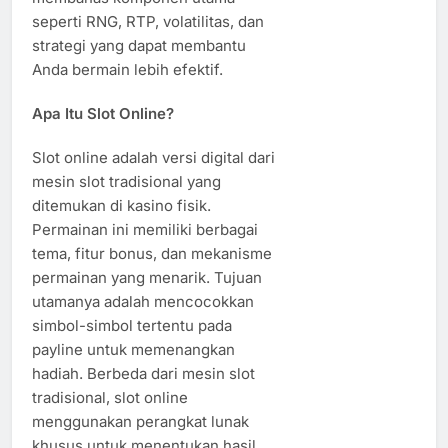
seperti RNG, RTP, volatilitas, dan
strategi yang dapat membantu
Anda bermain lebih efektif.
Apa Itu Slot Online?
Slot online adalah versi digital dari
mesin slot tradisional yang
ditemukan di kasino fisik.
Permainan ini memiliki berbagai
tema, fitur bonus, dan mekanisme
permainan yang menarik. Tujuan
utamanya adalah mencocokkan
simbol-simbol tertentu pada
payline untuk memenangkan
hadiah. Berbeda dari mesin slot
tradisional, slot online
menggunakan perangkat lunak
khusus untuk menentukan hasil