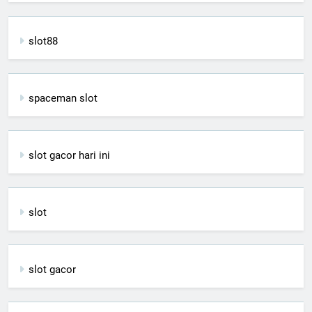
slot88
spaceman slot
slot gacor hari ini
slot
slot gacor