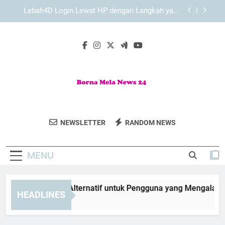
Skip
Cara Membuat Akun Edwinslot untuk Pengguna
to
Pemula dengan Langkah yang Mudah Dipahami
content
Cara Memulai Daftar Lebah4D untuk Pengguna
Pemula dengan Panduan yang Lebih Terarah
EDWINSLOT Link Alternatif untuk Pengguna yang
Mengalami Kendala Akses
Lebah4D Login Lewat HP dengan Langkah yang
Mudah Dipahami
Cara Membuat Akun Edwinslot untuk Pengguna
Pemula dengan Langkah yang Mudah Dipahami
Borna Mela
Ikuti Berita Terbaru Dari Borna Mela News
Cara Memulai Daftar Lebah4D untuk Pengguna
NEWSLETTER
RANDOM NEWS
News 24
Pemula dengan Panduan yang Lebih Terarah
24.
MENU
WINSLOT Link Alternatif untuk Pengguna yang Mengalami Ke
HEADLINES
Month Ago