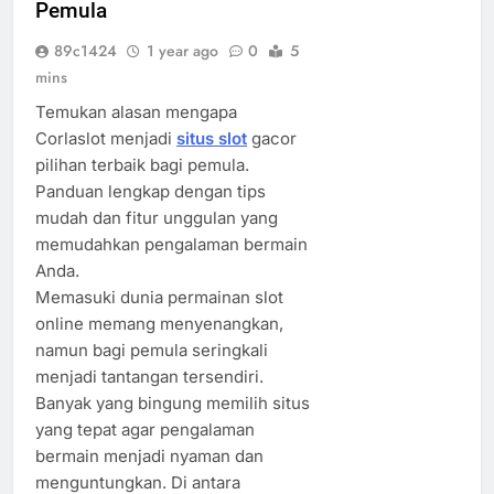
Pemula
89c1424
1 year ago
0
5
mins
Temukan alasan mengapa
Corlaslot menjadi
situs slot
gacor
pilihan terbaik bagi pemula.
Panduan lengkap dengan tips
mudah dan fitur unggulan yang
memudahkan pengalaman bermain
Anda.
Memasuki dunia permainan slot
online memang menyenangkan,
namun bagi pemula seringkali
menjadi tantangan tersendiri.
Banyak yang bingung memilih situs
yang tepat agar pengalaman
bermain menjadi nyaman dan
menguntungkan. Di antara