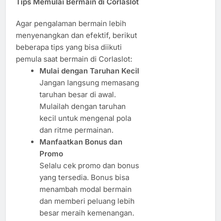
Tips Memulai Bermain di Corlaslot
Agar pengalaman bermain lebih
menyenangkan dan efektif, berikut
beberapa tips yang bisa diikuti
pemula saat bermain di Corlaslot:
Mulai dengan Taruhan Kecil
Jangan langsung memasang
taruhan besar di awal.
Mulailah dengan taruhan
kecil untuk mengenal pola
dan ritme permainan.
Manfaatkan Bonus dan
Promo
Selalu cek promo dan bonus
yang tersedia. Bonus bisa
menambah modal bermain
dan memberi peluang lebih
besar meraih kemenangan.