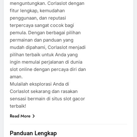
menguntungkan. Corlaslot dengan
fitur lengkap, kemudahan
penggunaan, dan reputasi
terpercaya sangat cocok bagi
pemula. Dengan berbagai pilihan
permainan dan panduan yang
mudah dipahami, Corlaslot menjadi
pilihan terbaik untuk Anda yang
ingin memulai perjalanan di dunia
slot online dengan percaya diri dan
aman.
Mulailah eksplorasi Anda di
Corlaslot sekarang dan rasakan
sensasi bermain di situs slot gacor
terbaik!
Read More
Panduan Lengkap