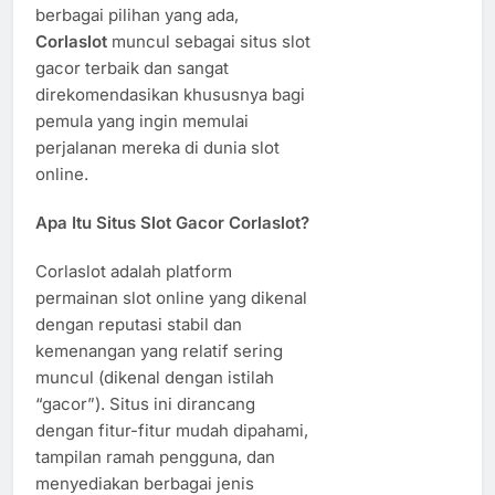
berbagai pilihan yang ada,
Corlaslot
muncul sebagai situs slot
gacor terbaik dan sangat
direkomendasikan khususnya bagi
pemula yang ingin memulai
perjalanan mereka di dunia slot
online.
Apa Itu Situs Slot Gacor Corlaslot?
Corlaslot adalah platform
permainan slot online yang dikenal
dengan reputasi stabil dan
kemenangan yang relatif sering
muncul (dikenal dengan istilah
“gacor”). Situs ini dirancang
dengan fitur-fitur mudah dipahami,
tampilan ramah pengguna, dan
menyediakan berbagai jenis