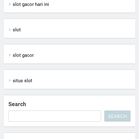
slot gacor hari ini
slot
slot gacor
situs slot
Search
SEARCH