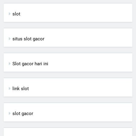
slot
situs slot gacor
Slot gacor hari ini
link slot
slot gacor