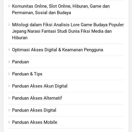
Komunitas Online, Slot Online, Hiburan, Game dan
Permainan, Sosial dan Budaya
Mitologi dalam Fiksi Analisis Lore Game Budaya Populer
Jepang Narasi Fantasi Studi Dunia Fiksi Media dan
Hiburan
Optimasi Akses Digital & Keamanan Pengguna
Panduan
Panduan & Tips
Panduan Akses Akun Digital
Panduan Akses Alternatif
Panduan Akses Digital
Panduan Akses Mobile