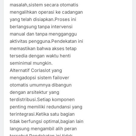
masalah,sistem secara otomatis
mengalihkan operasi ke cadangan
yang telah disiapkan.Proses ini
berlangsung tanpa intervensi
manual dan tanpa mengganggu
aktivitas pengguna.Pendekatan ini
memastikan bahwa akses tetap
tersedia dengan waktu henti
seminimal mungkin.
Alternatif Corlaslot yang
mengadopsi sistem failover
otomatis umumnya dibangun
dengan arsitektur yang
terdistribusi.Setiap komponen
penting memiliki redundansi yang
terintegrasi.Ketika satu bagian
tidak berfungsi optimal,bagian lain
langsung mengambil alih peran
tersebut.Pendekatan ini tidak