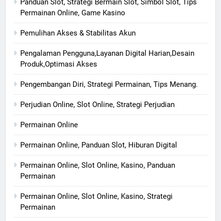
Panduan Slot, Strategi Bermain Slot, Simbol Slot, Tips
Permainan Online, Game Kasino
Pemulihan Akses & Stabilitas Akun
Pengalaman Pengguna,Layanan Digital Harian,Desain
Produk,Optimasi Akses
Pengembangan Diri, Strategi Permainan, Tips Menang.
Perjudian Online, Slot Online, Strategi Perjudian
Permainan Online
Permainan Online, Panduan Slot, Hiburan Digital
Permainan Online, Slot Online, Kasino, Panduan
Permainan
Permainan Online, Slot Online, Kasino, Strategi
Permainan