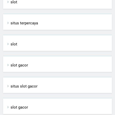
slot
situs terpercaya
slot
slot gacor
situs slot gacor
slot gacor