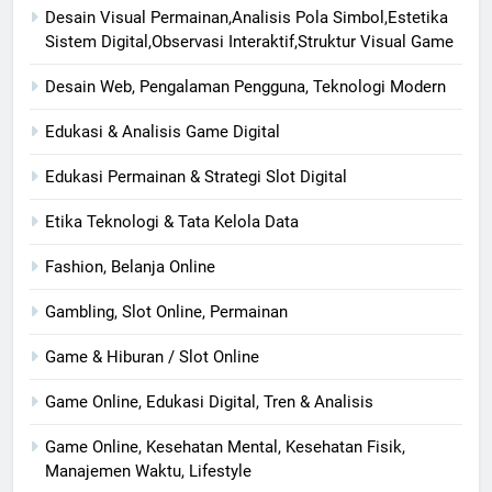
Desain Visual Permainan,Analisis Pola Simbol,Estetika
Sistem Digital,Observasi Interaktif,Struktur Visual Game
Desain Web, Pengalaman Pengguna, Teknologi Modern
Edukasi & Analisis Game Digital
Edukasi Permainan & Strategi Slot Digital
Etika Teknologi & Tata Kelola Data
Fashion, Belanja Online
Gambling, Slot Online, Permainan
Game & Hiburan / Slot Online
Game Online, Edukasi Digital, Tren & Analisis
Game Online, Kesehatan Mental, Kesehatan Fisik,
Manajemen Waktu, Lifestyle