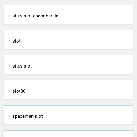
situs slot gacor hari ini
slot
situs slot
slot88
spaceman slot