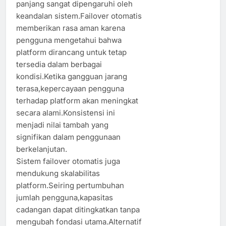
panjang sangat dipengaruhi oleh
keandalan sistem.Failover otomatis
memberikan rasa aman karena
pengguna mengetahui bahwa
platform dirancang untuk tetap
tersedia dalam berbagai
kondisi.Ketika gangguan jarang
terasa,kepercayaan pengguna
terhadap platform akan meningkat
secara alami.Konsistensi ini
menjadi nilai tambah yang
signifikan dalam penggunaan
berkelanjutan.
Sistem failover otomatis juga
mendukung skalabilitas
platform.Seiring pertumbuhan
jumlah pengguna,kapasitas
cadangan dapat ditingkatkan tanpa
mengubah fondasi utama.Alternatif