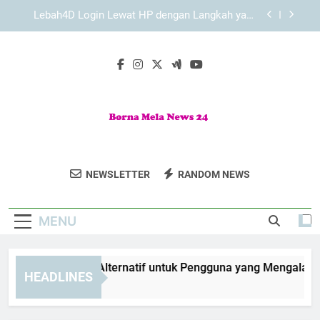
Skip
Cara Membuat Akun Edwinslot untuk Pengguna
to
Pemula dengan Langkah yang Mudah Dipahami
content
Cara Memulai Daftar Lebah4D untuk Pengguna
Pemula dengan Panduan yang Lebih Terarah
EDWINSLOT Link Alternatif untuk Pengguna yang
Mengalami Kendala Akses
Lebah4D Login Lewat HP dengan Langkah yang
Mudah Dipahami
Cara Membuat Akun Edwinslot untuk Pengguna
Pemula dengan Langkah yang Mudah Dipahami
Borna Mela
Ikuti Berita Terbaru Dari Borna Mela News
Cara Memulai Daftar Lebah4D untuk Pengguna
NEWSLETTER
RANDOM NEWS
News 24
Pemula dengan Panduan yang Lebih Terarah
24.
MENU
WINSLOT Link Alternatif untuk Pengguna yang Mengalami Ke
HEADLINES
Month Ago