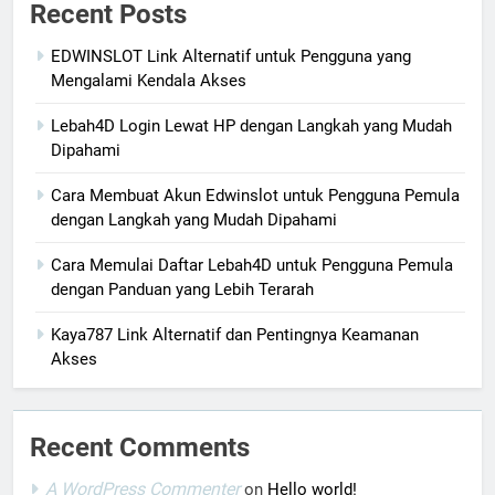
Recent Posts
EDWINSLOT Link Alternatif untuk Pengguna yang
Mengalami Kendala Akses
Lebah4D Login Lewat HP dengan Langkah yang Mudah
Dipahami
Cara Membuat Akun Edwinslot untuk Pengguna Pemula
dengan Langkah yang Mudah Dipahami
Cara Memulai Daftar Lebah4D untuk Pengguna Pemula
dengan Panduan yang Lebih Terarah
Kaya787 Link Alternatif dan Pentingnya Keamanan
Akses
Recent Comments
A WordPress Commenter
on
Hello world!