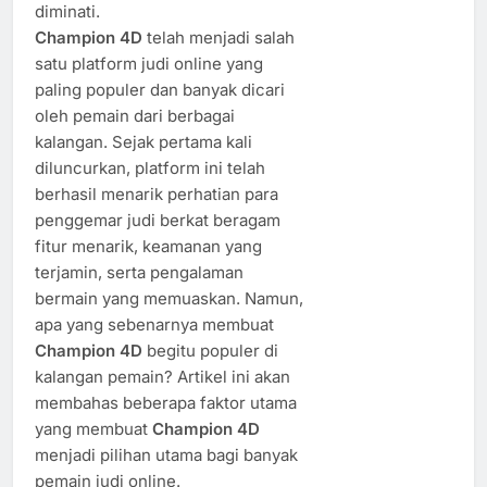
diminati.
Champion 4D
telah menjadi salah
satu platform judi online yang
paling populer dan banyak dicari
oleh pemain dari berbagai
kalangan. Sejak pertama kali
diluncurkan, platform ini telah
berhasil menarik perhatian para
penggemar judi berkat beragam
fitur menarik, keamanan yang
terjamin, serta pengalaman
bermain yang memuaskan. Namun,
apa yang sebenarnya membuat
Champion 4D
begitu populer di
kalangan pemain? Artikel ini akan
membahas beberapa faktor utama
yang membuat
Champion 4D
menjadi pilihan utama bagi banyak
pemain judi online.