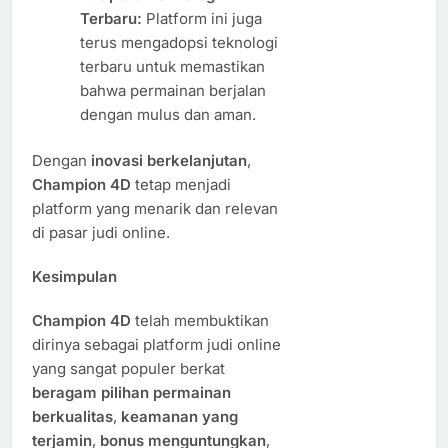
Terbaru:
Platform ini juga
terus mengadopsi teknologi
terbaru untuk memastikan
bahwa permainan berjalan
dengan mulus dan aman.
Dengan
inovasi berkelanjutan
,
Champion 4D
tetap menjadi
platform yang menarik dan relevan
di pasar judi online.
Kesimpulan
Champion 4D
telah membuktikan
dirinya sebagai platform judi online
yang sangat populer berkat
beragam pilihan permainan
berkualitas
,
keamanan yang
terjamin
,
bonus menguntungkan
,