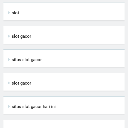
slot
slot gacor
situs slot gacor
slot gacor
situs slot gacor hari ini