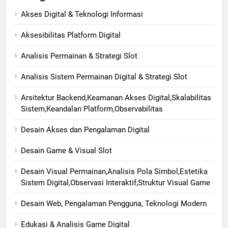
Akses Digital & Teknologi Informasi
Aksesibilitas Platform Digital
Analisis Permainan & Strategi Slot
Analisis Sistem Permainan Digital & Strategi Slot
Arsitektur Backend,Keamanan Akses Digital,Skalabilitas
Sistem,Keandalan Platform,Observabilitas
Desain Akses dan Pengalaman Digital
Desain Game & Visual Slot
Desain Visual Permainan,Analisis Pola Simbol,Estetika
Sistem Digital,Observasi Interaktif,Struktur Visual Game
Desain Web, Pengalaman Pengguna, Teknologi Modern
Edukasi & Analisis Game Digital