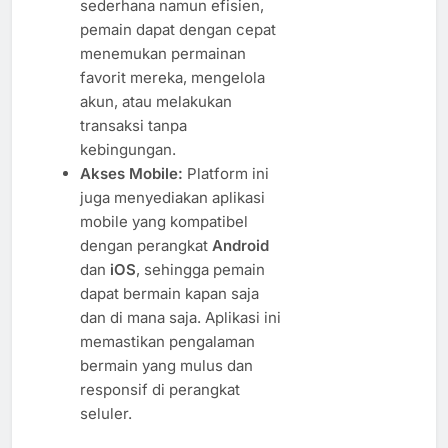
sederhana namun efisien,
pemain dapat dengan cepat
menemukan permainan
favorit mereka, mengelola
akun, atau melakukan
transaksi tanpa
kebingungan.
Akses Mobile:
Platform ini
juga menyediakan aplikasi
mobile yang kompatibel
dengan perangkat
Android
dan
iOS
, sehingga pemain
dapat bermain kapan saja
dan di mana saja. Aplikasi ini
memastikan pengalaman
bermain yang mulus dan
responsif di perangkat
seluler.