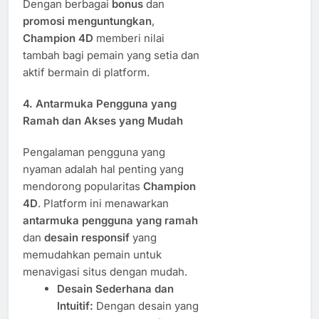
Dengan berbagai
bonus
dan
promosi menguntungkan
,
Champion 4D
memberi nilai
tambah bagi pemain yang setia dan
aktif bermain di platform.
4.
Antarmuka Pengguna yang
Ramah dan Akses yang Mudah
Pengalaman pengguna yang
nyaman adalah hal penting yang
mendorong popularitas
Champion
4D
. Platform ini menawarkan
antarmuka pengguna yang ramah
dan
desain responsif
yang
memudahkan pemain untuk
menavigasi situs dengan mudah.
Desain Sederhana dan
Intuitif:
Dengan desain yang