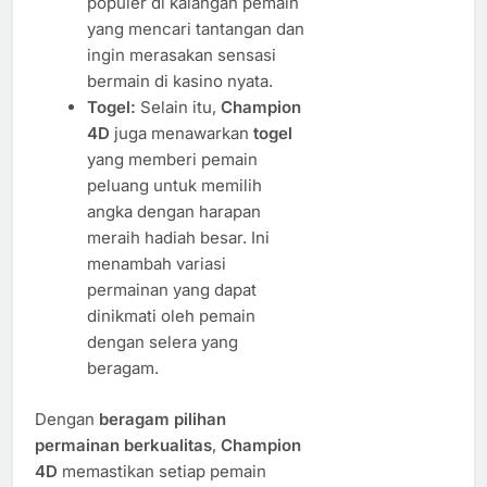
populer di kalangan pemain
yang mencari tantangan dan
ingin merasakan sensasi
bermain di kasino nyata.
Togel:
Selain itu,
Champion
4D
juga menawarkan
togel
yang memberi pemain
peluang untuk memilih
angka dengan harapan
meraih hadiah besar. Ini
menambah variasi
permainan yang dapat
dinikmati oleh pemain
dengan selera yang
beragam.
Dengan
beragam pilihan
permainan berkualitas
,
Champion
4D
memastikan setiap pemain