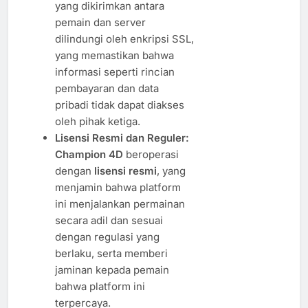
yang dikirimkan antara
pemain dan server
dilindungi oleh enkripsi SSL,
yang memastikan bahwa
informasi seperti rincian
pembayaran dan data
pribadi tidak dapat diakses
oleh pihak ketiga.
Lisensi Resmi dan Reguler:
Champion 4D
beroperasi
dengan
lisensi resmi
, yang
menjamin bahwa platform
ini menjalankan permainan
secara adil dan sesuai
dengan regulasi yang
berlaku, serta memberi
jaminan kepada pemain
bahwa platform ini
terpercaya.