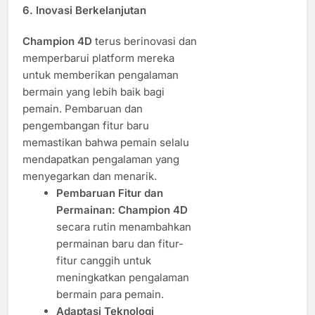
6.
Inovasi Berkelanjutan
Champion 4D
terus berinovasi dan
memperbarui platform mereka
untuk memberikan pengalaman
bermain yang lebih baik bagi
pemain. Pembaruan dan
pengembangan fitur baru
memastikan bahwa pemain selalu
mendapatkan pengalaman yang
menyegarkan dan menarik.
Pembaruan Fitur dan
Permainan:
Champion 4D
secara rutin menambahkan
permainan baru dan fitur-
fitur canggih untuk
meningkatkan pengalaman
bermain para pemain.
Adaptasi Teknologi