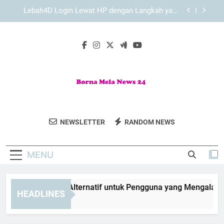
Skip
Cara Membuat Akun Edwinslot untuk Pengguna
to
Pemula dengan Langkah yang Mudah Dipahami
content
Cara Memulai Daftar Lebah4D untuk Pengguna
Pemula dengan Panduan yang Lebih Terarah
EDWINSLOT Link Alternatif untuk Pengguna yang
Mengalami Kendala Akses
Lebah4D Login Lewat HP dengan Langkah yang
Mudah Dipahami
Cara Membuat Akun Edwinslot untuk Pengguna
Pemula dengan Langkah yang Mudah Dipahami
Borna Mela
Ikuti Berita Terbaru Dari Borna Mela News
Cara Memulai Daftar Lebah4D untuk Pengguna
NEWSLETTER
RANDOM NEWS
News 24
Pemula dengan Panduan yang Lebih Terarah
24.
MENU
WINSLOT Link Alternatif untuk Pengguna yang Mengalami Ke
HEADLINES
Month Ago