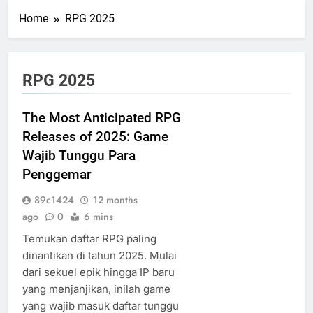
Home
RPG 2025
RPG 2025
The Most Anticipated RPG
Releases of 2025: Game
Wajib Tunggu Para
Penggemar
89c1424
12 months
ago
0
6 mins
Temukan daftar RPG paling
dinantikan di tahun 2025. Mulai
dari sekuel epik hingga IP baru
yang menjanjikan, inilah game
yang wajib masuk daftar tunggu