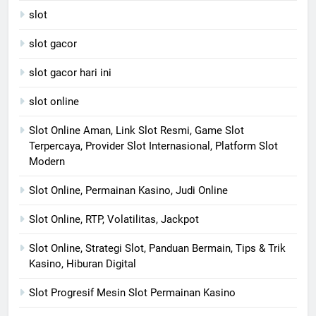
slot
slot gacor
slot gacor hari ini
slot online
Slot Online Aman, Link Slot Resmi, Game Slot
Terpercaya, Provider Slot Internasional, Platform Slot
Modern
Slot Online, Permainan Kasino, Judi Online
Slot Online, RTP, Volatilitas, Jackpot
Slot Online, Strategi Slot, Panduan Bermain, Tips & Trik
Kasino, Hiburan Digital
Slot Progresif Mesin Slot Permainan Kasino