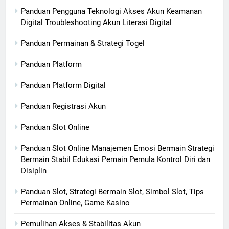
Panduan Pengguna Teknologi Akses Akun Keamanan
Digital Troubleshooting Akun Literasi Digital
Panduan Permainan & Strategi Togel
Panduan Platform
Panduan Platform Digital
Panduan Registrasi Akun
Panduan Slot Online
Panduan Slot Online Manajemen Emosi Bermain Strategi
Bermain Stabil Edukasi Pemain Pemula Kontrol Diri dan
Disiplin
Panduan Slot, Strategi Bermain Slot, Simbol Slot, Tips
Permainan Online, Game Kasino
Pemulihan Akses & Stabilitas Akun