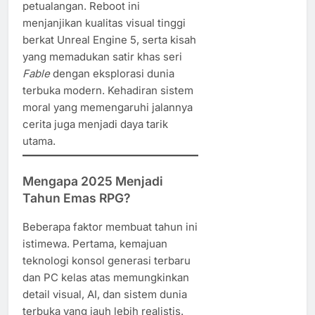
petualangan. Reboot ini
menjanjikan kualitas visual tinggi
berkat Unreal Engine 5, serta kisah
yang memadukan satir khas seri
Fable
dengan eksplorasi dunia
terbuka modern. Kehadiran sistem
moral yang memengaruhi jalannya
cerita juga menjadi daya tarik
utama.
Mengapa 2025 Menjadi
Tahun Emas RPG?
Beberapa faktor membuat tahun ini
istimewa. Pertama, kemajuan
teknologi konsol generasi terbaru
dan PC kelas atas memungkinkan
detail visual, AI, dan sistem dunia
terbuka yang jauh lebih realistis.