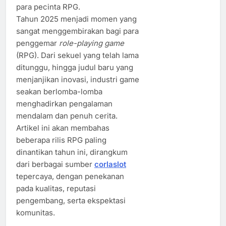
para pecinta RPG.
Tahun 2025 menjadi momen yang
sangat menggembirakan bagi para
penggemar
role-playing game
(RPG). Dari sekuel yang telah lama
ditunggu, hingga judul baru yang
menjanjikan inovasi, industri game
seakan berlomba-lomba
menghadirkan pengalaman
mendalam dan penuh cerita.
Artikel ini akan membahas
beberapa rilis RPG paling
dinantikan tahun ini, dirangkum
dari berbagai sumber
corlaslot
tepercaya, dengan penekanan
pada kualitas, reputasi
pengembang, serta ekspektasi
komunitas.