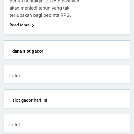
penuh nostalgia, 2025 dipastikan
akan menjadi tahun yang tak
terlupakan bagi pecinta RPG.
Read More
dana slot gacor
slot
slot gacor hari ini
slot