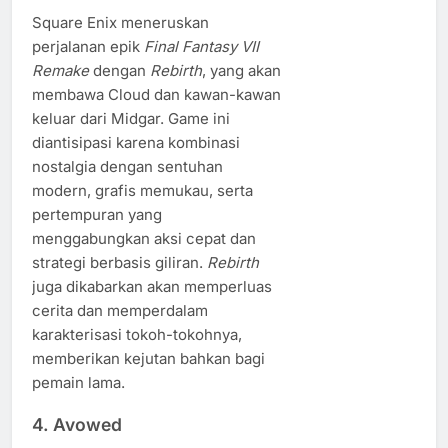
Square Enix meneruskan
perjalanan epik
Final Fantasy VII
Remake
dengan
Rebirth
, yang akan
membawa Cloud dan kawan-kawan
keluar dari Midgar. Game ini
diantisipasi karena kombinasi
nostalgia dengan sentuhan
modern, grafis memukau, serta
pertempuran yang
menggabungkan aksi cepat dan
strategi berbasis giliran.
Rebirth
juga dikabarkan akan memperluas
cerita dan memperdalam
karakterisasi tokoh-tokohnya,
memberikan kejutan bahkan bagi
pemain lama.
4.
Avowed