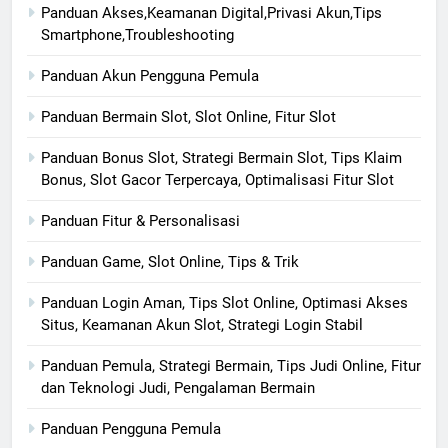
Panduan Akses,Keamanan Digital,Privasi Akun,Tips
Smartphone,Troubleshooting
Panduan Akun Pengguna Pemula
Panduan Bermain Slot, Slot Online, Fitur Slot
Panduan Bonus Slot, Strategi Bermain Slot, Tips Klaim
Bonus, Slot Gacor Terpercaya, Optimalisasi Fitur Slot
Panduan Fitur & Personalisasi
Panduan Game, Slot Online, Tips & Trik
Panduan Login Aman, Tips Slot Online, Optimasi Akses
Situs, Keamanan Akun Slot, Strategi Login Stabil
Panduan Pemula, Strategi Bermain, Tips Judi Online, Fitur
dan Teknologi Judi, Pengalaman Bermain
Panduan Pengguna Pemula