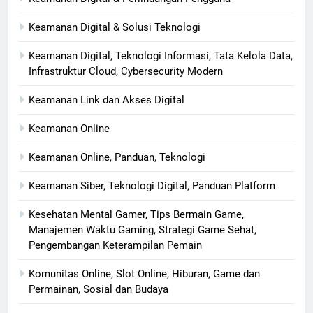
Keamanan Digital & Solusi Teknologi
Keamanan Digital, Teknologi Informasi, Tata Kelola Data,
Infrastruktur Cloud, Cybersecurity Modern
Keamanan Link dan Akses Digital
Keamanan Online
Keamanan Online, Panduan, Teknologi
Keamanan Siber, Teknologi Digital, Panduan Platform
Kesehatan Mental Gamer, Tips Bermain Game,
Manajemen Waktu Gaming, Strategi Game Sehat,
Pengembangan Keterampilan Pemain
Komunitas Online, Slot Online, Hiburan, Game dan
Permainan, Sosial dan Budaya