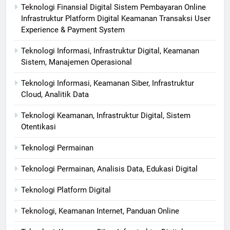
Teknologi Finansial Digital Sistem Pembayaran Online
Infrastruktur Platform Digital Keamanan Transaksi User
Experience & Payment System
Teknologi Informasi, Infrastruktur Digital, Keamanan
Sistem, Manajemen Operasional
Teknologi Informasi, Keamanan Siber, Infrastruktur
Cloud, Analitik Data
Teknologi Keamanan, Infrastruktur Digital, Sistem
Otentikasi
Teknologi Permainan
Teknologi Permainan, Analisis Data, Edukasi Digital
Teknologi Platform Digital
Teknologi, Keamanan Internet, Panduan Online