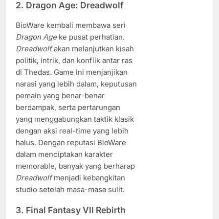
2.
Dragon Age: Dreadwolf
BioWare kembali membawa seri
Dragon Age
ke pusat perhatian.
Dreadwolf
akan melanjutkan kisah
politik, intrik, dan konflik antar ras
di Thedas. Game ini menjanjikan
narasi yang lebih dalam, keputusan
pemain yang benar-benar
berdampak, serta pertarungan
yang menggabungkan taktik klasik
dengan aksi real-time yang lebih
halus. Dengan reputasi BioWare
dalam menciptakan karakter
memorable, banyak yang berharap
Dreadwolf
menjadi kebangkitan
studio setelah masa-masa sulit.
3.
Final Fantasy VII Rebirth