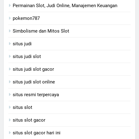
Permainan Slot, Judi Online, Manajemen Keuangan
pokemon787
Simbolisme dan Mitos Slot
situs judi
situs judi slot
situs judi slot gacor
situs judi slot online
situs resmi terpercaya
situs slot
situs slot gacor
situs slot gacor hari ini