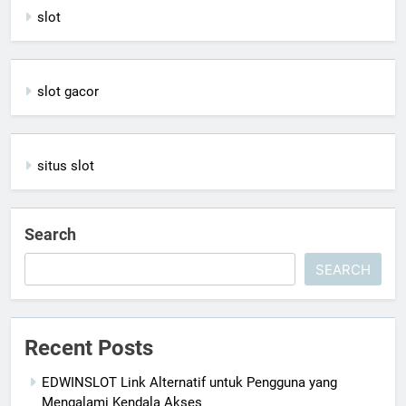
slot
slot gacor
situs slot
Search
SEARCH
Recent Posts
EDWINSLOT Link Alternatif untuk Pengguna yang
Mengalami Kendala Akses