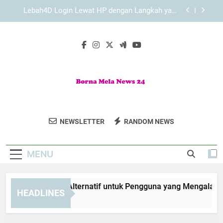
Skip
Cara Membuat Akun Edwinslot untuk Pengguna
to
Pemula dengan Langkah yang Mudah Dipahami
content
Cara Memulai Daftar Lebah4D untuk Pengguna
Pemula dengan Panduan yang Lebih Terarah
EDWINSLOT Link Alternatif untuk Pengguna yang
Mengalami Kendala Akses
Lebah4D Login Lewat HP dengan Langkah yang
Mudah Dipahami
Cara Membuat Akun Edwinslot untuk Pengguna
Pemula dengan Langkah yang Mudah Dipahami
Borna Mela
Ikuti Berita Terbaru Dari Borna Mela News
Cara Memulai Daftar Lebah4D untuk Pengguna
NEWSLETTER
RANDOM NEWS
News 24
Pemula dengan Panduan yang Lebih Terarah
24.
MENU
WINSLOT Link Alternatif untuk Pengguna yang Mengalami Ke
HEADLINES
onth Ago