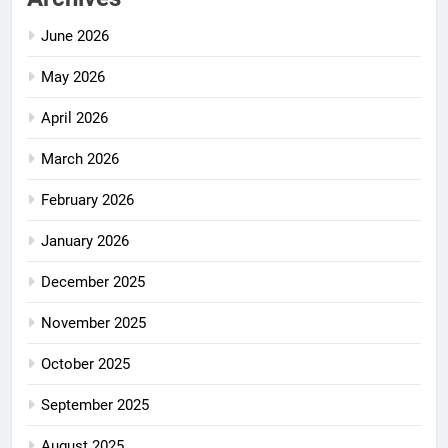
June 2026
May 2026
April 2026
March 2026
February 2026
January 2026
December 2025
November 2025
October 2025
September 2025
August 2025