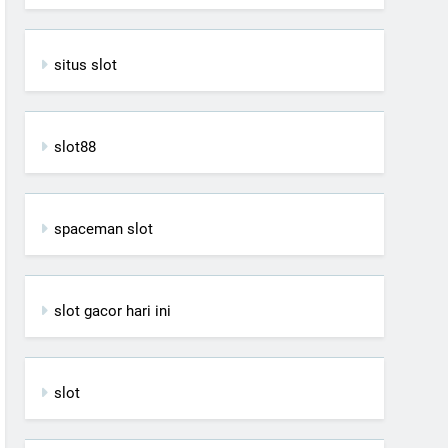
situs slot
slot88
spaceman slot
slot gacor hari ini
slot