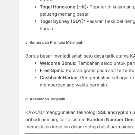
Togel Hongkong (HK):
Populer di kalangan
peluang menang besar.
Togel Sydney (SDY):
Pasaran fleksibel deng
harian.
c.
Bonus dan Promosi Melimpah
Bonus besar menjadi salah satu daya tarik utama K
Welcome Bonus:
Tambahan saldo untuk pem
Free Spins:
Putaran gratis pada slot tertentu
Cashback Harian:
Pengembalian sebagian k
memperpanjang waktu bermain.
d.
Keamanan Terjamin
KAYA787 menggunakan teknologi
SSL encryption
u
pribadi pemain, serta sistem
Random Number Gene
memastikan keadilan dalam setiap hasil permainan.