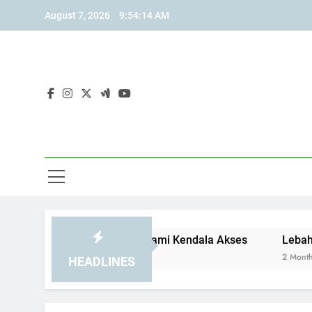
Skip
August 7, 2026
9:54:15 AM
to
content
Bor
Ikuti Beri
gguna yang Mengalami Kendala Akses
Lebah4D Login Le
2 Months Ago
HEADLINES