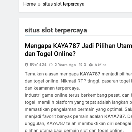
Home
situs slot terpercaya
situs slot terpercaya
Mengapa KAYA787 Jadi Pilihan Utama
dan Togel Online?
89c1424
2 Years Ago
0
6 Mins
Temukan alasan mengapa
KAYA787
menjadi piliha
dan togel online. Nikmati RTP tinggi, pasaran togel
dan keamanan terpercaya.
Industri game online terus berkembang pesat, dan b
togel, memilih platform yang tepat adalah langkah 
memastikan pengalaman bermain yang optimal. Sala
menjadi favorit banyak pemain adalah
KAYA787
. D
unggulan, KAYA787 telah membuktikan diri sebagai 
pilihan utama bagi pemain slot dan togel online.