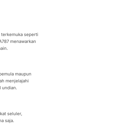
 terkemuka seperti
YA787 menawarkan
ain.
h pemula maupun
h menjelajahi
 undian.
at seluler,
a saja.