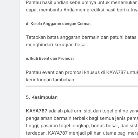
Pantau hasil undian sebelumnya untuk menemukan
dapat membantu Anda memprediksi hasil berikutny
d.
Kelola Anggaran dengan Cermat
Tetapkan batas anggaran bermain dan patuhi batas 
menghindari kerugian besar.
e.
Ikuti Event dan Promosi
Pantau event dan promosi khusus di KAYA787 unt
keuntungan tambahan.
5.
Kesimpulan
KAYA787
adalah platform slot dan togel online y
pengalaman bermain terbaik bagi semua jenis pem
tinggi, pasaran togel lengkap, bonus besar, dan s
terdepan, KAYA787 menjadi pilihan utama bagi mer