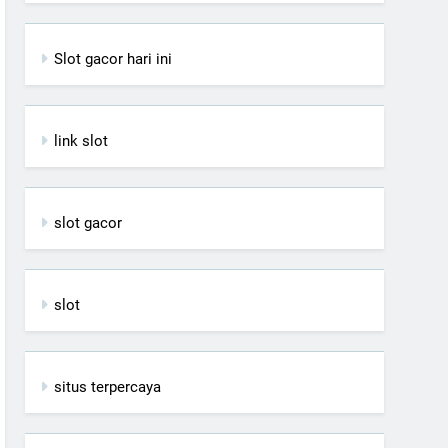
Slot gacor hari ini
link slot
slot gacor
slot
situs terpercaya