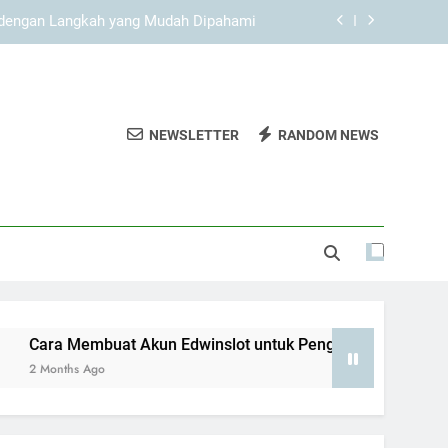
dengan Langkah yang Mudah Dipahami
dengan Langkah yang Mudah Dipahami
la dengan Panduan yang Lebih Terarah
NEWSLETTER
RANDOM NEWS
ngguna yang Mengalami Kendala Akses
dengan Langkah yang Mudah Dipahami
dengan Langkah yang Mudah Dipahami
la dengan Panduan yang Lebih Terarah
mbuat Akun Edwinslot untuk Pengguna Pemula dengan Lang
Ago