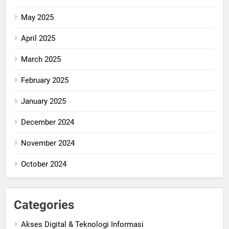
May 2025
April 2025
March 2025
February 2025
January 2025
December 2024
November 2024
October 2024
Categories
Akses Digital & Teknologi Informasi