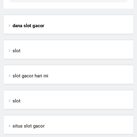
dana slot gacor
slot
slot gacor hari ini
slot
situs slot gacor