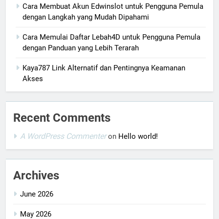
Cara Membuat Akun Edwinslot untuk Pengguna Pemula
dengan Langkah yang Mudah Dipahami
Cara Memulai Daftar Lebah4D untuk Pengguna Pemula
dengan Panduan yang Lebih Terarah
Kaya787 Link Alternatif dan Pentingnya Keamanan
Akses
Recent Comments
A WordPress Commenter
on
Hello world!
Archives
June 2026
May 2026