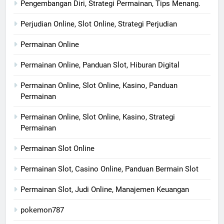
Pengembangan Diri, Strategi Permainan, Tips Menang.
Perjudian Online, Slot Online, Strategi Perjudian
Permainan Online
Permainan Online, Panduan Slot, Hiburan Digital
Permainan Online, Slot Online, Kasino, Panduan
Permainan
Permainan Online, Slot Online, Kasino, Strategi
Permainan
Permainan Slot Online
Permainan Slot, Casino Online, Panduan Bermain Slot
Permainan Slot, Judi Online, Manajemen Keuangan
pokemon787