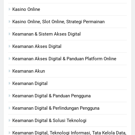
Kasino Online
Kasino Online, Slot Online, Strategi Permainan
Keamanan & Sistem Akses Digital
Keamanan Akses Digital
Keamanan Akses Digital & Panduan Platform Online
Keamanan Akun
Keamanan Digital
Keamanan Digital & Panduan Pengguna
Keamanan Digital & Perlindungan Pengguna
Keamanan Digital & Solusi Teknologi
Keamanan Digital, Teknologi Informasi, Tata Kelola Data,