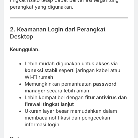
perangkat yang digunakan.
2. Keamanan Login dari Perangkat
Desktop
Keunggulan:
Lebih mudah digunakan untuk
akses via
koneksi stabil
seperti jaringan kabel atau
Wi-Fi rumah
Memungkinkan pemanfaatan
password
manager
secara lebih aman
Lebih kompatibel dengan
fitur antivirus dan
firewall tingkat lanjut
Ukuran layar besar memudahkan dalam
membaca notifikasi dan pengecekan
informasi login