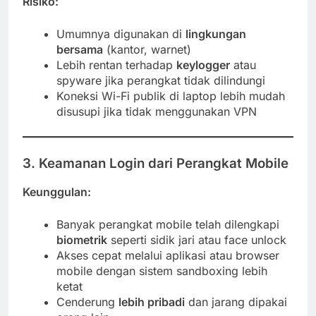
Risiko:
Umumnya digunakan di
lingkungan
bersama
(kantor, warnet)
Lebih rentan terhadap
keylogger
atau
spyware jika perangkat tidak dilindungi
Koneksi Wi-Fi publik di laptop lebih mudah
disusupi jika tidak menggunakan VPN
3. Keamanan Login dari Perangkat Mobile
Keunggulan:
Banyak perangkat mobile telah dilengkapi
biometrik
seperti sidik jari atau face unlock
Akses cepat melalui aplikasi atau browser
mobile dengan sistem sandboxing lebih
ketat
Cenderung
lebih pribadi
dan jarang dipakai