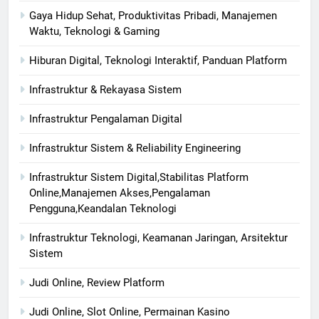
Gaya Hidup Sehat, Produktivitas Pribadi, Manajemen
Waktu, Teknologi & Gaming
Hiburan Digital, Teknologi Interaktif, Panduan Platform
Infrastruktur & Rekayasa Sistem
Infrastruktur Pengalaman Digital
Infrastruktur Sistem & Reliability Engineering
Infrastruktur Sistem Digital,Stabilitas Platform
Online,Manajemen Akses,Pengalaman
Pengguna,Keandalan Teknologi
Infrastruktur Teknologi, Keamanan Jaringan, Arsitektur
Sistem
Judi Online, Review Platform
Judi Online, Slot Online, Permainan Kasino