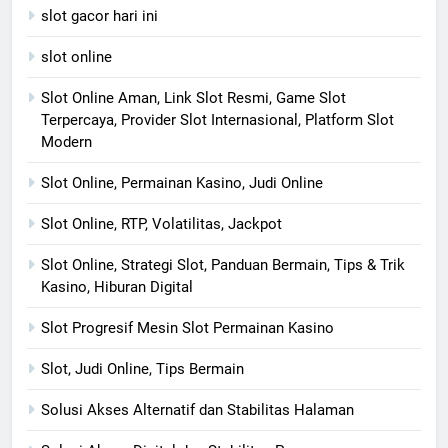
slot gacor hari ini
slot online
Slot Online Aman, Link Slot Resmi, Game Slot
Terpercaya, Provider Slot Internasional, Platform Slot
Modern
Slot Online, Permainan Kasino, Judi Online
Slot Online, RTP, Volatilitas, Jackpot
Slot Online, Strategi Slot, Panduan Bermain, Tips & Trik
Kasino, Hiburan Digital
Slot Progresif Mesin Slot Permainan Kasino
Slot, Judi Online, Tips Bermain
Solusi Akses Alternatif dan Stabilitas Halaman