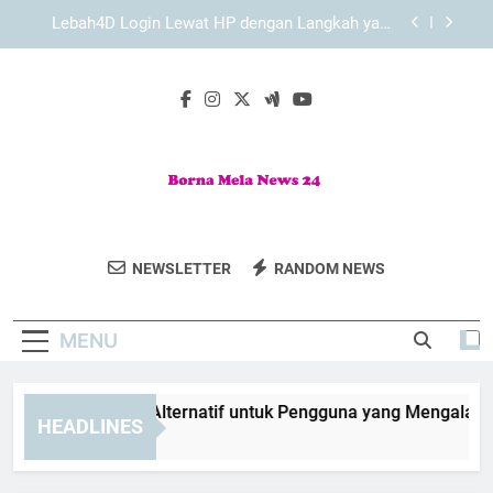
Skip
Cara Membuat Akun Edwinslot untuk Pengguna
to
Pemula dengan Langkah yang Mudah Dipahami
content
Cara Memulai Daftar Lebah4D untuk Pengguna
Pemula dengan Panduan yang Lebih Terarah
EDWINSLOT Link Alternatif untuk Pengguna yang
Mengalami Kendala Akses
Lebah4D Login Lewat HP dengan Langkah yang
Mudah Dipahami
Cara Membuat Akun Edwinslot untuk Pengguna
Pemula dengan Langkah yang Mudah Dipahami
Borna Mela
Ikuti Berita Terbaru Dari Borna Mela News
Cara Memulai Daftar Lebah4D untuk Pengguna
NEWSLETTER
RANDOM NEWS
News 24
Pemula dengan Panduan yang Lebih Terarah
24.
MENU
WINSLOT Link Alternatif untuk Pengguna yang Mengalami Ke
HEADLINES
Month Ago