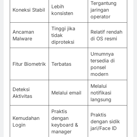
Tergantung
Lebih
Koneksi Stabil
jaringan
konsisten
operator
Tinggi jika
Ancaman
Relatif rendah
tidak
Malware
di OS resmi
diproteksi
Umumnya
tersedia di
Fitur Biometrik
Terbatas
ponsel
modern
Melalui
Deteksi
Melalui email
notifikasi
Aktivitas
langsung
Praktis
Praktis
Kemudahan
dengan
dengan sidik
Login
keyboard &
jari/Face ID
manager