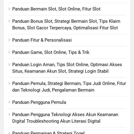
Panduan Bermain Slot, Slot Online, Fitur Slot
Panduan Bonus Slot, Strategi Bermain Slot, Tips Klaim
Bonus, Slot Gacor Terpercaya, Optimalisasi Fitur Slot
Panduan Fitur & Personalisasi
Panduan Game, Slot Online, Tips & Trik
Panduan Login Aman, Tips Slot Online, Optimasi Akses
Situs, Keamanan Akun Slot, Strategi Login Stabil
Panduan Pemula, Strategi Bermain, Tips Judi Online, Fitur
dan Teknologi Judi, Pengalaman Bermain
Panduan Pengguna Pemula
Panduan Pengguna Teknologi Akses Akun Keamanan
Digital Troubleshooting Akun Literasi Digital
Panduan Permainan & Strategi Togel