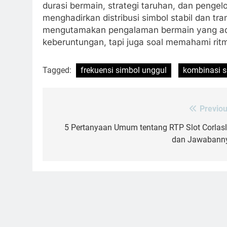
durasi bermain, strategi taruhan, dan pengelo
menghadirkan distribusi simbol stabil dan tr
mengutamakan pengalaman bermain yang adi
keberuntungan, tapi juga soal memahami rit
Tagged:
frekuensi simbol unggul
kombinasi s
Previou
Post
navigation
5 Pertanyaan Umum tentang RTP Slot Corlasl
dan Jawabann