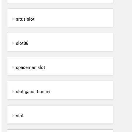
situs slot
slot88
spaceman slot
slot gacor hari ini
slot