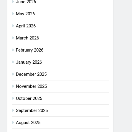
June 2026
May 2026
April 2026
March 2026
February 2026
January 2026
December 2025
November 2025
October 2025
September 2025
August 2025