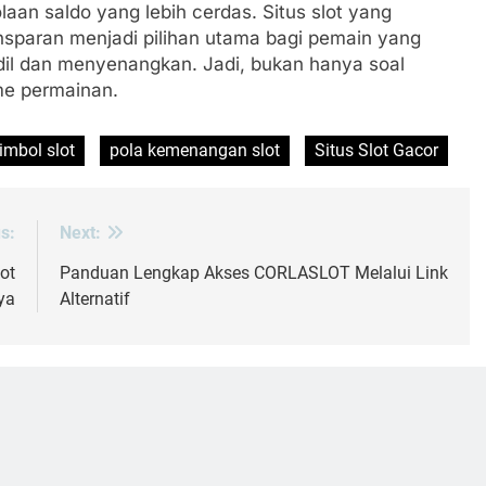
laan saldo yang lebih cerdas. Situs slot yang
ansparan menjadi pilihan utama bagi pemain yang
l dan menyenangkan. Jadi, bukan hanya soal
me permainan.
imbol slot
pola kemenangan slot
Situs Slot Gacor
s:
Next:
ot
Panduan Lengkap Akses CORLASLOT Melalui Link
ya
Alternatif