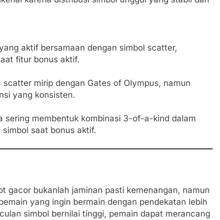
 yang aktif bersamaan dengan simbol scatter,
t fitur bonus aktif.
la scatter mirip dengan Gates of Olympus, namun
nsi yang konsisten.
a sering membentuk kombinasi 3-of-a-kind dalam
 simbol saat bonus aktif.
slot gacor bukanlah jaminan pasti kemenangan, namun
pemain yang ingin bermain dengan pendekatan lebih
ulan simbol bernilai tinggi, pemain dapat merancang