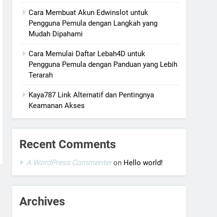
Cara Membuat Akun Edwinslot untuk
Pengguna Pemula dengan Langkah yang
Mudah Dipahami
Cara Memulai Daftar Lebah4D untuk
Pengguna Pemula dengan Panduan yang Lebih
Terarah
Kaya787 Link Alternatif dan Pentingnya
Keamanan Akses
Recent Comments
A WordPress Commenter
on
Hello world!
Archives