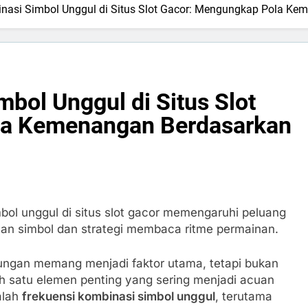
nasi Simbol Unggul di Situs Slot Gacor: Mengungkap Pola Ke
bol Unggul di Situs Slot
la Kemenangan Berdasarkan
ol unggul di situs slot gacor memengaruhi peluang
an simbol dan strategi membaca ritme permainan.
tungan memang menjadi faktor utama, tetapi bukan
lah satu elemen penting yang sering menjadi acuan
alah
frekuensi kombinasi simbol unggul
, terutama