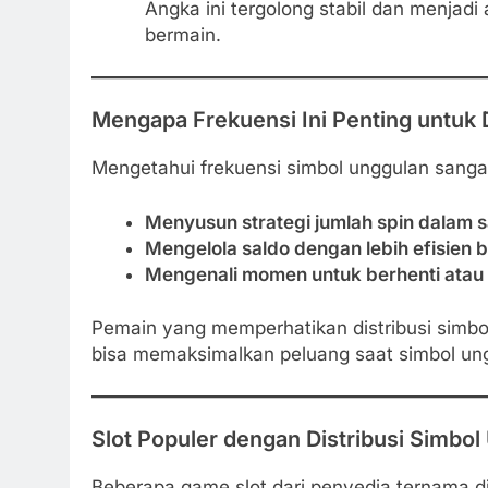
Angka ini tergolong stabil dan menjad
bermain.
Mengapa Frekuensi Ini Penting untuk 
Mengetahui frekuensi simbol unggulan sang
Menyusun strategi jumlah spin dalam s
Mengelola saldo dengan lebih efisien
Mengenali momen untuk berhenti atau 
Pemain yang memperhatikan distribusi simbol
bisa memaksimalkan peluang saat simbol ungg
Slot Populer dengan Distribusi Simbol 
Beberapa game slot dari penyedia ternama dik