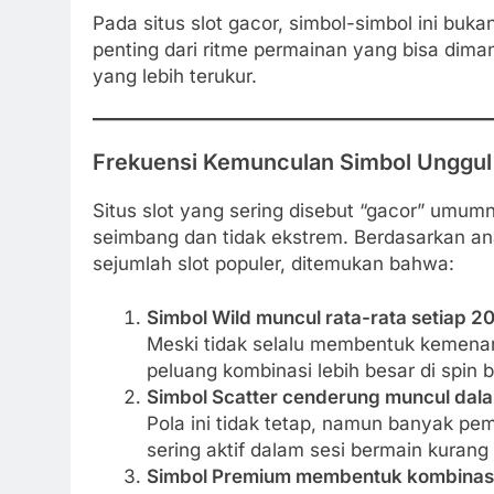
Pada situs slot gacor, simbol-simbol ini buka
penting dari ritme permainan yang bisa dim
yang lebih terukur.
Frekuensi Kemunculan Simbol Unggul 
Situs slot yang sering disebut “gacor” umumn
seimbang dan tidak ekstrem. Berdasarkan an
sejumlah slot populer, ditemukan bahwa:
Simbol Wild muncul rata-rata setiap 2
Meski tidak selalu membentuk kemenan
peluang kombinasi lebih besar di spin b
Simbol Scatter cenderung muncul dala
Pola ini tidak tetap, namun banyak pe
sering aktif dalam sesi bermain kurang d
Simbol Premium membentuk kombinasi be