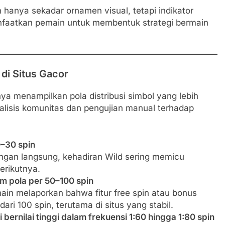
n hanya sekadar ornamen visual, tetapi indikator
anfaatkan pemain untuk membentuk strategi bermain
di Situs Gacor
ya menampilkan pola distribusi simbol yang lebih
alisis komunitas dan pengujian manual terhadap
0–30 spin
gan langsung, kehadiran Wild sering memicu
erikutnya.
m pola per 50–100 spin
main melaporkan bahwa fitur free spin atau bonus
ari 100 spin, terutama di situs yang stabil.
rnilai tinggi dalam frekuensi 1:60 hingga 1:80 spin