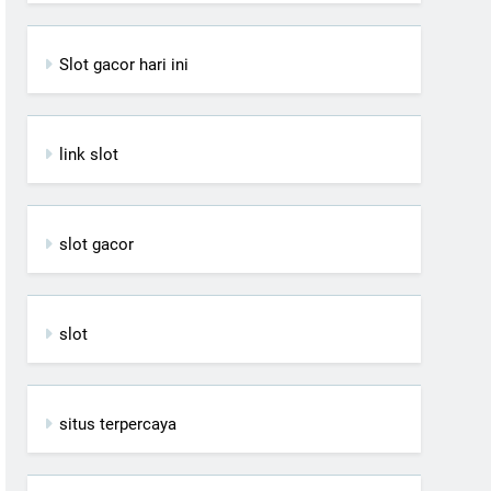
Slot gacor hari ini
link slot
slot gacor
slot
situs terpercaya