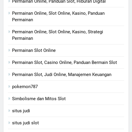
Permainan Online, Panduan Slot, Hiburan Digital
Permainan Online, Slot Online, Kasino, Panduan
Permainan
Permainan Online, Slot Online, Kasino, Strategi
Permainan
Permainan Slot Online
Permainan Slot, Casino Online, Panduan Bermain Slot
Permainan Slot, Judi Online, Manajemen Keuangan
pokemon787
Simbolisme dan Mitos Slot
situs judi
situs judi slot