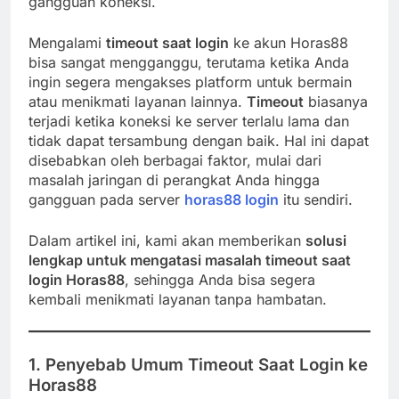
gangguan koneksi.
Mengalami
timeout saat login
ke akun Horas88
bisa sangat mengganggu, terutama ketika Anda
ingin segera mengakses platform untuk bermain
atau menikmati layanan lainnya.
Timeout
biasanya
terjadi ketika koneksi ke server terlalu lama dan
tidak dapat tersambung dengan baik. Hal ini dapat
disebabkan oleh berbagai faktor, mulai dari
masalah jaringan di perangkat Anda hingga
gangguan pada server
horas88 login
itu sendiri.
Dalam artikel ini, kami akan memberikan
solusi
lengkap untuk mengatasi masalah timeout saat
login Horas88
, sehingga Anda bisa segera
kembali menikmati layanan tanpa hambatan.
1. Penyebab Umum Timeout Saat Login ke
Horas88