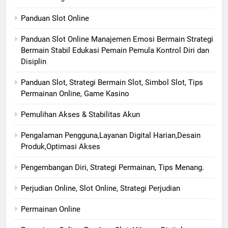
Panduan Slot Online
Panduan Slot Online Manajemen Emosi Bermain Strategi
Bermain Stabil Edukasi Pemain Pemula Kontrol Diri dan
Disiplin
Panduan Slot, Strategi Bermain Slot, Simbol Slot, Tips
Permainan Online, Game Kasino
Pemulihan Akses & Stabilitas Akun
Pengalaman Pengguna,Layanan Digital Harian,Desain
Produk,Optimasi Akses
Pengembangan Diri, Strategi Permainan, Tips Menang.
Perjudian Online, Slot Online, Strategi Perjudian
Permainan Online