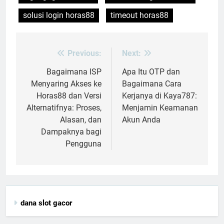
solusi login horas88
timeout horas88
Previous:
Next:
Post
navigation
Bagaimana ISP
Apa Itu OTP dan
Menyaring Akses ke
Bagaimana Cara
Horas88 dan Versi
Kerjanya di Kaya787:
Alternatifnya: Proses,
Menjamin Keamanan
Alasan, dan
Akun Anda
Dampaknya bagi
Pengguna
dana slot gacor