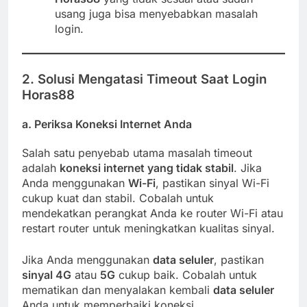
usang juga bisa menyebabkan masalah
login.
2. Solusi Mengatasi Timeout Saat Login
Horas88
a.
Periksa Koneksi Internet Anda
Salah satu penyebab utama masalah timeout
adalah
koneksi internet yang tidak stabil
. Jika
Anda menggunakan
Wi-Fi
, pastikan sinyal Wi-Fi
cukup kuat dan stabil. Cobalah untuk
mendekatkan perangkat Anda ke router Wi-Fi atau
restart router untuk meningkatkan kualitas sinyal.
Jika Anda menggunakan
data seluler
, pastikan
sinyal 4G
atau
5G
cukup baik. Cobalah untuk
mematikan dan menyalakan kembali
data seluler
Anda untuk memperbaiki koneksi.