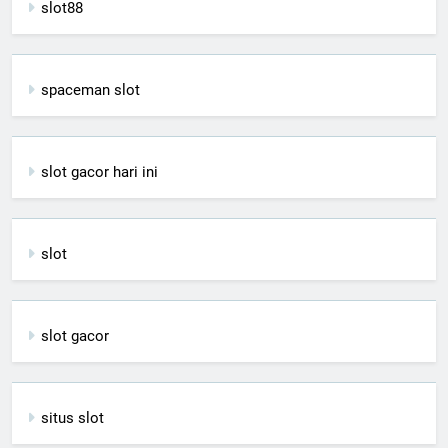
slot88
spaceman slot
slot gacor hari ini
slot
slot gacor
situs slot