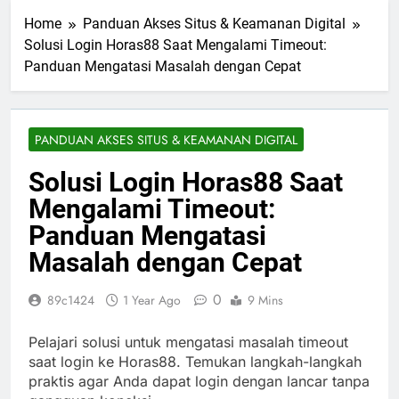
Home
Panduan Akses Situs & Keamanan Digital
Solusi Login Horas88 Saat Mengalami Timeout:
Panduan Mengatasi Masalah dengan Cepat
PANDUAN AKSES SITUS & KEAMANAN DIGITAL
Solusi Login Horas88 Saat
Mengalami Timeout:
Panduan Mengatasi
Masalah dengan Cepat
0
89c1424
1 Year Ago
9 Mins
Pelajari solusi untuk mengatasi masalah timeout
saat login ke Horas88. Temukan langkah-langkah
praktis agar Anda dapat login dengan lancar tanpa