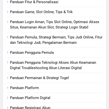
Panduan Fitur & Personalisasi
Panduan Game, Slot Online, Tips & Trik
Panduan Login Aman, Tips Slot Online, Optimasi Akses
Situs, Keamanan Akun Slot, Strategi Login Stabil
Panduan Pemula, Strategi Bermain, Tips Judi Online, Fitur
dan Teknologi Judi, Pengalaman Bermain
Panduan Pengguna Pemula
Panduan Pengguna Teknologi Akses Akun Keamanan
Digital Troubleshooting Akun Literasi Digital
Panduan Permainan & Strategi Togel
Panduan Platform
Panduan Platform Digital
Panduan Registrasi Akun