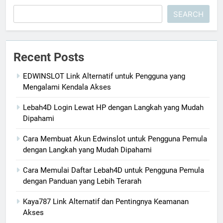
SEARCH
Recent Posts
EDWINSLOT Link Alternatif untuk Pengguna yang
Mengalami Kendala Akses
Lebah4D Login Lewat HP dengan Langkah yang Mudah
Dipahami
Cara Membuat Akun Edwinslot untuk Pengguna Pemula
dengan Langkah yang Mudah Dipahami
Cara Memulai Daftar Lebah4D untuk Pengguna Pemula
dengan Panduan yang Lebih Terarah
Kaya787 Link Alternatif dan Pentingnya Keamanan
Akses