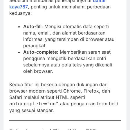
Sebelum membahas penerapannya di
daftar
kaya787
, penting untuk memahami perbedaan
keduanya:
Auto-fill
: Mengisi otomatis data seperti
nama, email, dan alamat berdasarkan
informasi yang tersimpan di browser atau
perangkat.
Auto-complete
: Memberikan saran saat
pengguna mengetik berdasarkan entri
sebelumnya atau pola teks yang dikenali
oleh browser.
Kedua fitur ini bekerja dengan dukungan dari
browser modern seperti Chrome, Firefox, dan
Safari melalui atribut HTML seperti
atau pengaturan form field
autocomplete="on"
yang sesuai standar.