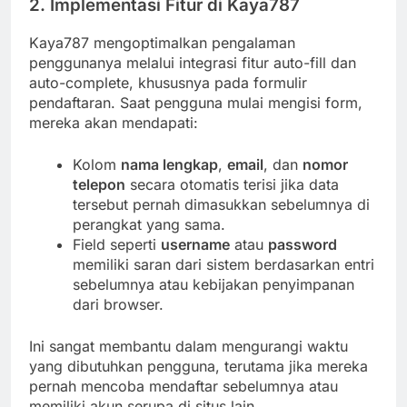
2.
Implementasi Fitur di Kaya787
Kaya787 mengoptimalkan pengalaman
penggunanya melalui integrasi fitur auto-fill dan
auto-complete, khususnya pada formulir
pendaftaran. Saat pengguna mulai mengisi form,
mereka akan mendapati:
Kolom
nama lengkap
,
email
, dan
nomor
telepon
secara otomatis terisi jika data
tersebut pernah dimasukkan sebelumnya di
perangkat yang sama.
Field seperti
username
atau
password
memiliki saran dari sistem berdasarkan entri
sebelumnya atau kebijakan penyimpanan
dari browser.
Ini sangat membantu dalam mengurangi waktu
yang dibutuhkan pengguna, terutama jika mereka
pernah mencoba mendaftar sebelumnya atau
memiliki akun serupa di situs lain.