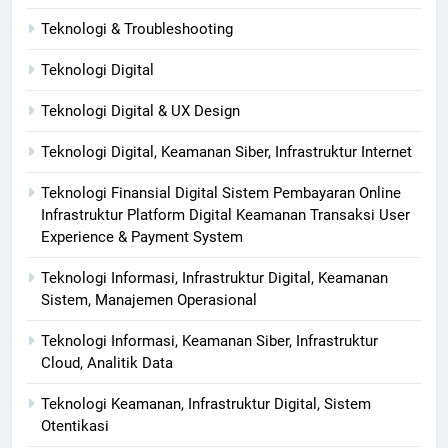
Teknologi & Troubleshooting
Teknologi Digital
Teknologi Digital & UX Design
Teknologi Digital, Keamanan Siber, Infrastruktur Internet
Teknologi Finansial Digital Sistem Pembayaran Online
Infrastruktur Platform Digital Keamanan Transaksi User
Experience & Payment System
Teknologi Informasi, Infrastruktur Digital, Keamanan
Sistem, Manajemen Operasional
Teknologi Informasi, Keamanan Siber, Infrastruktur
Cloud, Analitik Data
Teknologi Keamanan, Infrastruktur Digital, Sistem
Otentikasi