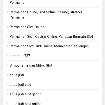
Permainan
Permainan Online, Slot Online, Kasino, Strategi
Permainan
Permainan Slot Online
Permainan Slot, Casino Online, Panduan Bermain Slot
Permainan Slot, Judi Online, Manajemen Keuangan
pokemon787
Simbolisme dan Mitos Slot
situs judi
situs judi slot
situs judi slot gacor
situs judi slot online