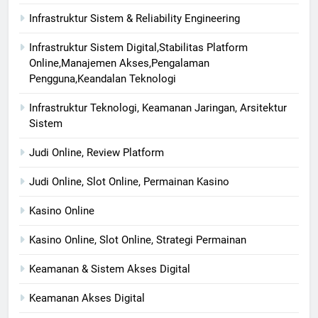
Infrastruktur Sistem & Reliability Engineering
Infrastruktur Sistem Digital,Stabilitas Platform
Online,Manajemen Akses,Pengalaman
Pengguna,Keandalan Teknologi
Infrastruktur Teknologi, Keamanan Jaringan, Arsitektur
Sistem
Judi Online, Review Platform
Judi Online, Slot Online, Permainan Kasino
Kasino Online
Kasino Online, Slot Online, Strategi Permainan
Keamanan & Sistem Akses Digital
Keamanan Akses Digital