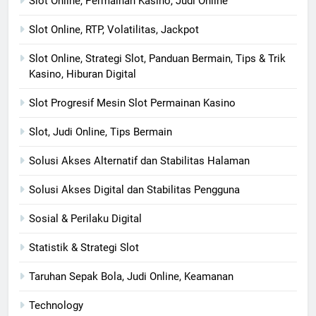
Slot Online, Permainan Kasino, Judi Online
Slot Online, RTP, Volatilitas, Jackpot
Slot Online, Strategi Slot, Panduan Bermain, Tips & Trik
Kasino, Hiburan Digital
Slot Progresif Mesin Slot Permainan Kasino
Slot, Judi Online, Tips Bermain
Solusi Akses Alternatif dan Stabilitas Halaman
Solusi Akses Digital dan Stabilitas Pengguna
Sosial & Perilaku Digital
Statistik & Strategi Slot
Taruhan Sepak Bola, Judi Online, Keamanan
Technology