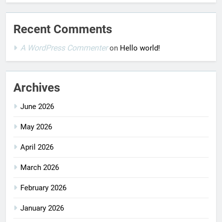
Recent Comments
A WordPress Commenter
on
Hello world!
Archives
June 2026
May 2026
April 2026
March 2026
February 2026
January 2026