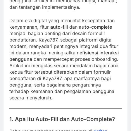
pengguna. Artikel ini membahas fungsi, manfaat,
dan tantangan implementasinya.
Dalam era digital yang menuntut kecepatan dan
kenyamanan, fitur
auto-fill
dan
auto-complete
menjadi bagian penting dari desain formulir
pendaftaran. Kaya787, sebagai platform digital
modern, menyadari pentingnya integrasi dua fitur
ini dalam rangka meningkatkan
efisiensi interaksi
pengguna
dan mempercepat proses onboarding.
Artikel ini mengulas secara mendalam bagaimana
kedua fitur tersebut diterapkan dalam formulir
pendaftaran di Kaya787, apa manfaatnya bagi
pengguna, serta bagaimana pengaruhnya
terhadap keamanan dan pengalaman pengguna
secara menyeluruh.
1.
Apa Itu Auto-Fill dan Auto-Complete?