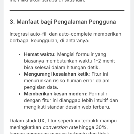
3.
Manfaat bagi Pengalaman Pengguna
Integrasi auto-fill dan auto-complete memberikan
berbagai keunggulan, di antaranya:
Hemat waktu
: Mengisi formulir yang
biasanya membutuhkan waktu 1–2 menit
bisa selesai dalam hitungan detik.
Mengurangi kesalahan ketik
: Fitur ini
menurunkan risiko human error dalam
pengisian data.
Memberikan kesan modern
: Formulir
dengan fitur ini dianggap lebih intuitif dan
mengikuti standar desain web terbaru.
Dalam studi UX, fitur seperti ini terbukti mampu
meningkatkan
conversion rate
hingga 30%,
karena pengguna merasa terbantu dan tidak