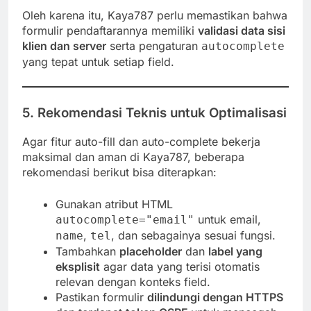
Oleh karena itu, Kaya787 perlu memastikan bahwa
formulir pendaftarannya memiliki
validasi data sisi
klien dan server
serta pengaturan
autocomplete
yang tepat untuk setiap field.
5.
Rekomendasi Teknis untuk Optimalisasi
Agar fitur auto-fill dan auto-complete bekerja
maksimal dan aman di Kaya787, beberapa
rekomendasi berikut bisa diterapkan:
Gunakan atribut HTML
untuk email,
autocomplete="email"
,
, dan sebagainya sesuai fungsi.
name
tel
Tambahkan
placeholder
dan
label yang
eksplisit
agar data yang terisi otomatis
relevan dengan konteks field.
Pastikan formulir
dilindungi dengan HTTPS