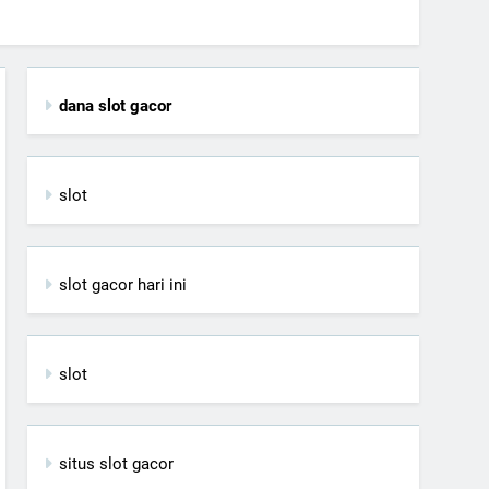
dana slot gacor
slot
slot gacor hari ini
slot
situs slot gacor