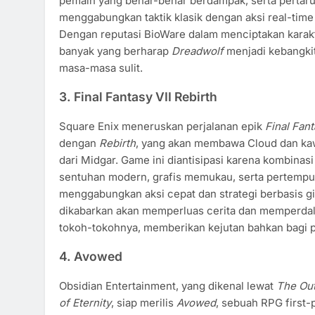
pemain yang benar-benar berdampak, serta pertar
menggabungkan taktik klasik dengan aksi real-time 
Dengan reputasi BioWare dalam menciptakan karak
banyak yang berharap
Dreadwolf
menjadi kebangkit
masa-masa sulit.
3.
Final Fantasy VII Rebirth
Square Enix meneruskan perjalanan epik
Final Fan
dengan
Rebirth
, yang akan membawa Cloud dan ka
dari Midgar. Game ini diantisipasi karena kombinas
sentuhan modern, grafis memukau, serta pertempu
menggabungkan aksi cepat dan strategi berbasis gi
dikabarkan akan memperluas cerita dan memperdal
tokoh-tokohnya, memberikan kejutan bahkan bagi 
4.
Avowed
Obsidian Entertainment, yang dikenal lewat
The Ou
of Eternity
, siap merilis
Avowed
, sebuah RPG first-