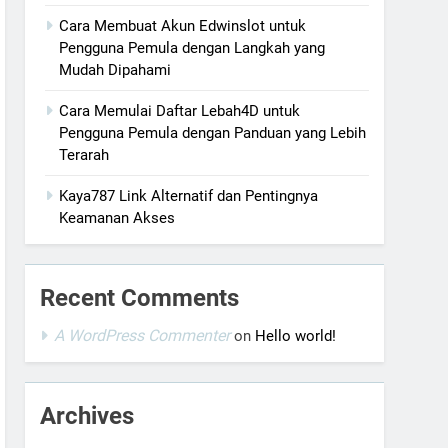
Cara Membuat Akun Edwinslot untuk
Pengguna Pemula dengan Langkah yang
Mudah Dipahami
Cara Memulai Daftar Lebah4D untuk
Pengguna Pemula dengan Panduan yang Lebih
Terarah
Kaya787 Link Alternatif dan Pentingnya
Keamanan Akses
Recent Comments
A WordPress Commenter
on
Hello world!
Archives