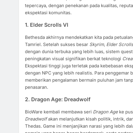
tepercaya, dengan penekanan pada kualitas, reput
ekspektasi komunitas.
1.
Elder Scrolls VI
Bethesda akhirnya mendekatkan kita pada petualang
Tamriel. Setelah sukses besar
Skyrim
,
Elder Scrolls
dengan dunia terbuka yang lebih luas, sistem quest
peningkatan visual signifikan berkat teknologi
Crea
Ekspektasi tinggi juga terletak pada kebebasan eksp
dengan NPC yang lebih realistis. Para penggemar b
memberikan pengalaman bermain puluhan jam tanp
penasaran.
2.
Dragon Age: Dreadwolf
BioWare kembali membawa seri
Dragon Age
ke pus
Dreadwolf
akan melanjutkan kisah politik, intrik, dan
Thedas. Game ini menjanjikan narasi yang lebih da