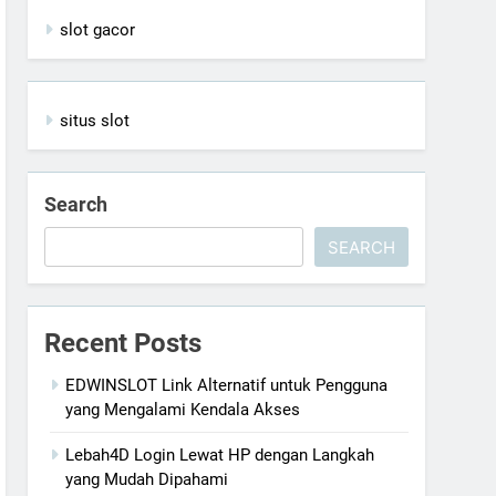
slot gacor
situs slot
Search
SEARCH
Recent Posts
EDWINSLOT Link Alternatif untuk Pengguna
yang Mengalami Kendala Akses
Lebah4D Login Lewat HP dengan Langkah
yang Mudah Dipahami