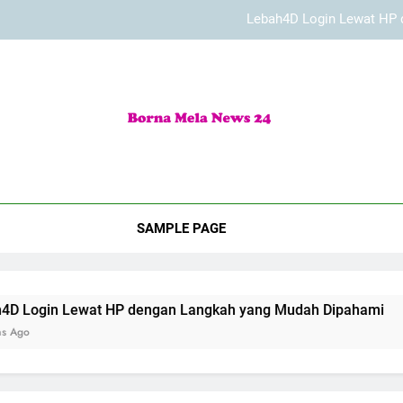
Lebah4D Login Lewat HP 
Cara Membuat Akun Edwinslot untuk Pengguna Pemula 
Cara Memulai Daftar Lebah4D untuk Pengguna Pemu
EDWINSLOT Link Alternatif untuk Pe
na Mela News 24
Lebah4D Login Lewat HP 
ta Terbaru Dari Borna Mela News 24.
Cara Membuat Akun Edwinslot untuk Pengguna Pemula 
SAMPLE PAGE
Cara Memulai Daftar Lebah4D untuk Pengguna Pemu
wat HP dengan Langkah yang Mudah Dipahami
Cara Me
2 Months 