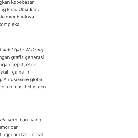
ngkan kebebasan
ng khas Obsidian.
yata membuatnya
kompleks.
Black Myth: Wukong
gan grafis generasi
ngan cepat, efek
etail, game ini
g. Antusiasme global
rkat animasi halus dan
ble
versi baru yang
umor dan
tinggi berkat Unreal