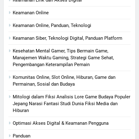
Keamanan Link dan Akses Digital
Keamanan Online
Keamanan Online, Panduan, Teknologi
Keamanan Siber, Teknologi Digital, Panduan Platform
Kesehatan Mental Gamer, Tips Bermain Game,
Manajemen Waktu Gaming, Strategi Game Sehat,
Pengembangan Keterampilan Pemain
Komunitas Online, Slot Online, Hiburan, Game dan
Permainan, Sosial dan Budaya
Mitologi dalam Fiksi Analisis Lore Game Budaya Populer
Jepang Narasi Fantasi Studi Dunia Fiksi Media dan
Hiburan
Optimasi Akses Digital & Keamanan Pengguna
Panduan