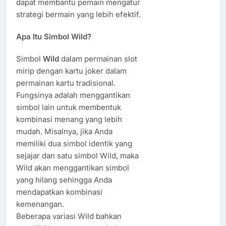
dapat membantu pemain mengatur
strategi bermain yang lebih efektif.
Apa Itu Simbol Wild?
Simbol
Wild
dalam permainan slot
mirip dengan kartu joker dalam
permainan kartu tradisional.
Fungsinya adalah menggantikan
simbol lain untuk membentuk
kombinasi menang yang lebih
mudah. Misalnya, jika Anda
memiliki dua simbol identik yang
sejajar dan satu simbol Wild, maka
Wild akan menggantikan simbol
yang hilang sehingga Anda
mendapatkan kombinasi
kemenangan.
Beberapa variasi Wild bahkan