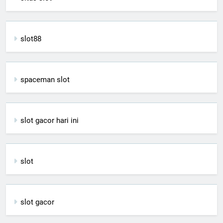
slot88
spaceman slot
slot gacor hari ini
slot
slot gacor