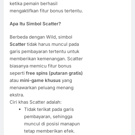
ketika pemain berhasil
mengaktifkan fitur bonus tertentu.
Apa Itu Simbol Scatter?
Berbeda dengan Wild, simbol
Scatter
tidak harus muncul pada
garis pembayaran tertentu untuk
memberikan kemenangan. Scatter
biasanya memicu fitur bonus
seperti
free spins (putaran gratis)
atau
mini-game khusus
yang
menawarkan peluang menang
ekstra.
Ciri khas Scatter adalah:
Tidak terikat pada garis
pembayaran, sehingga
muncul di posisi manapun
tetap memberikan efek.