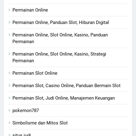
Permainan Online
Permainan Online, Panduan Slot, Hiburan Digital
Permainan Online, Slot Online, Kasino, Panduan
Permainan
Permainan Online, Slot Online, Kasino, Strategi
Permainan
Permainan Slot Online
Permainan Slot, Casino Online, Panduan Bermain Slot
Permainan Slot, Judi Online, Manajemen Keuangan
pokemon787
Simbolisme dan Mitos Slot
situs judi