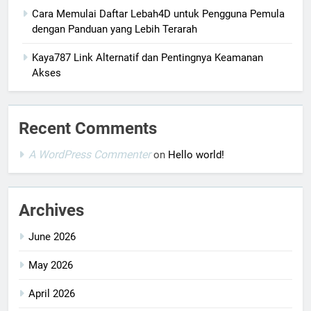
Cara Memulai Daftar Lebah4D untuk Pengguna Pemula
dengan Panduan yang Lebih Terarah
Kaya787 Link Alternatif dan Pentingnya Keamanan
Akses
Recent Comments
A WordPress Commenter
on
Hello world!
Archives
June 2026
May 2026
April 2026