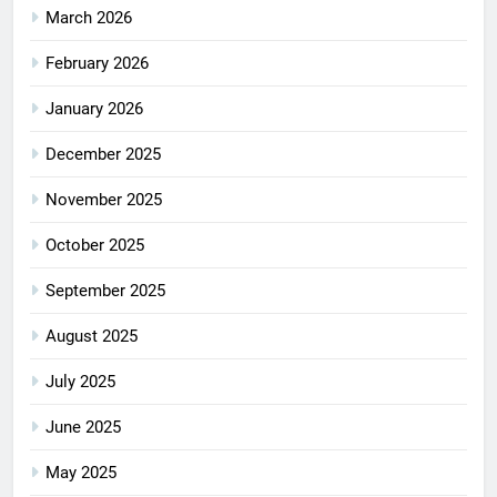
March 2026
February 2026
January 2026
December 2025
November 2025
October 2025
September 2025
August 2025
July 2025
June 2025
May 2025