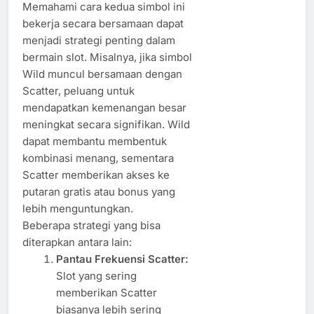
Memahami cara kedua simbol ini
bekerja secara bersamaan dapat
menjadi strategi penting dalam
bermain slot. Misalnya, jika simbol
Wild muncul bersamaan dengan
Scatter, peluang untuk
mendapatkan kemenangan besar
meningkat secara signifikan. Wild
dapat membantu membentuk
kombinasi menang, sementara
Scatter memberikan akses ke
putaran gratis atau bonus yang
lebih menguntungkan.
Beberapa strategi yang bisa
diterapkan antara lain:
Pantau Frekuensi Scatter:
Slot yang sering
memberikan Scatter
biasanya lebih sering