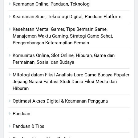
Keamanan Online, Panduan, Teknologi
Keamanan Siber, Teknologi Digital, Panduan Platform
Kesehatan Mental Gamer, Tips Bermain Game,
Manajemen Waktu Gaming, Strategi Game Sehat,
Pengembangan Keterampilan Pemain
Komunitas Online, Slot Online, Hiburan, Game dan
Permainan, Sosial dan Budaya
Mitologi dalam Fiksi Analisis Lore Game Budaya Populer
Jepang Narasi Fantasi Studi Dunia Fiksi Media dan
Hiburan
Optimasi Akses Digital & Keamanan Pengguna
Panduan
Panduan & Tips