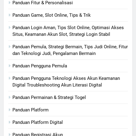
Panduan Fitur & Personalisasi
Panduan Game, Slot Online, Tips & Trik
Panduan Login Aman, Tips Slot Online, Optimasi Akses
Situs, Keamanan Akun Slot, Strategi Login Stabil
Panduan Pemula, Strategi Bermain, Tips Judi Online, Fitur
dan Teknologi Judi, Pengalaman Bermain
Panduan Pengguna Pemula
Panduan Pengguna Teknologi Akses Akun Keamanan
Digital Troubleshooting Akun Literasi Digital
Panduan Permainan & Strategi Togel
Panduan Platform
Panduan Platform Digital
Panduan Registrasi Akun