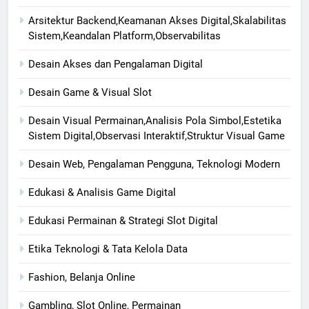
Arsitektur Backend,Keamanan Akses Digital,Skalabilitas
Sistem,Keandalan Platform,Observabilitas
Desain Akses dan Pengalaman Digital
Desain Game & Visual Slot
Desain Visual Permainan,Analisis Pola Simbol,Estetika
Sistem Digital,Observasi Interaktif,Struktur Visual Game
Desain Web, Pengalaman Pengguna, Teknologi Modern
Edukasi & Analisis Game Digital
Edukasi Permainan & Strategi Slot Digital
Etika Teknologi & Tata Kelola Data
Fashion, Belanja Online
Gambling, Slot Online, Permainan