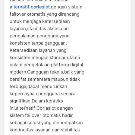
alternatif corlaslot
dengan sistem
failover otomatis,yang dirancang
untuk menjaga ketersediaan
layanan,stabilitas akses,dan
pengalaman pengguna yang
konsisten tanpa gangguan.
Ketersediaan layanan yang
konsisten menjadi standar utama
dalam pengelolaan platform digital
modern.Gangguan teknis,baik yang
bersifat sementara maupun tidak
terduga,dapat menurunkan
kepercayaan pengguna secara
signifikan.Dalam konteks
ini,alternatif Corlaslot dengan
sistem failover otomatis hadir
sebagai solusi yang menempatkan
kontinuitas layanan dan stabilitas