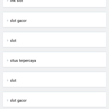
link slot
slot gacor
slot
situs terpercaya
slot
slot gacor