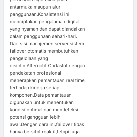
antarmuka maupun alur
penggunaan.Konsistensi ini
menciptakan pengalaman digital
yang nyaman dan dapat diandalkan
dalam penggunaan sehari-hari.
Dari sisi manajemen server,sistem
failover otomatis membutuhkan
pengelolaan yang
disiplin.Alternatif Corlaslot dengan
pendekatan profesional
menerapkan pemantauan real time
terhadap kinerja setiap
komponen.Data pemantauan
digunakan untuk menentukan
kondisi optimal dan mendeteksi
potensi gangguan lebih
awal.Dengan cara ini,failover tidak
hanya bersifat reaktif,tetapi juga