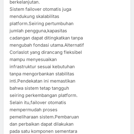
berkelanjutan.
Sistem failover otomatis juga
mendukung skalabilitas
platform.Seiring pertumbuhan
jumlah pengguna,kapasitas
cadangan dapat ditingkatkan tanpa
mengubah fondasi utama.Alternatif
Corlaslot yang dirancang fleksibel
mampu menyesuaikan
infrastruktur sesuai kebutuhan
tanpa mengorbankan stabilitas
inti.Pendekatan ini memastikan
bahwa sistem tetap tangguh
seiring perkembangan platform.
Selain itu,failover otomatis
mempermudah proses
pemeliharaan sistem.Pembaruan
dan perbaikan dapat dilakukan
pada satu komponen sementara