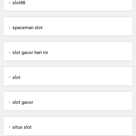
slot88
spaceman slot
slot gacor hari ini
slot
slot gacor
situs slot