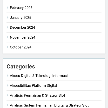
February 2025
January 2025
December 2024
November 2024
October 2024
Categories
Akses Digital & Teknologi Informasi
Aksesibilitas Platform Digital
Analisis Permainan & Strategi Slot
Analisis Sistem Permainan Digital & Strategi Slot