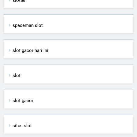
slot88
spaceman slot
slot gacor hari ini
slot
slot gacor
situs slot