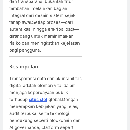
dan transparansi bukanlah fitur
tambahan, melainkan bagian
integral dari desain sistem sejak
tahap awal.Setiap proses—dari
autentikasi hingga enkripsi data—
dirancang untuk meminimalkan
risiko dan meningkatkan kejelasan
bagi pengguna.
Kesimpulan
Transparansi data dan akuntabilitas
digital adalah elemen vital dalam
menjaga kepercayaan publik
terhadap
situs slot
global.Dengan
menerapkan kebijakan yang jelas,
audit terbuka, serta teknologi
pendukung seperti blockchain dan
AI governance, platform seperti