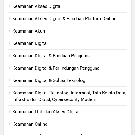
Keamanan Akses Digital
Keamanan Akses Digital & Panduan Platform Online
Keamanan Akun
Keamanan Digital
Keamanan Digital & Panduan Pengguna
Keamanan Digital & Perlindungan Pengguna
Keamanan Digital & Solusi Teknologi
Keamanan Digital, Teknologi Informasi, Tata Kelola Data,
Infrastruktur Cloud, Cybersecurity Modern
Keamanan Link dan Akses Digital
Keamanan Online