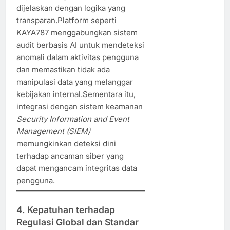
dijelaskan dengan logika yang
transparan.Platform seperti
KAYA787 menggabungkan sistem
audit berbasis AI untuk mendeteksi
anomali dalam aktivitas pengguna
dan memastikan tidak ada
manipulasi data yang melanggar
kebijakan internal.Sementara itu,
integrasi dengan sistem keamanan
Security Information and Event
Management (SIEM)
memungkinkan deteksi dini
terhadap ancaman siber yang
dapat mengancam integritas data
pengguna.
4. Kepatuhan terhadap
Regulasi Global dan Standar