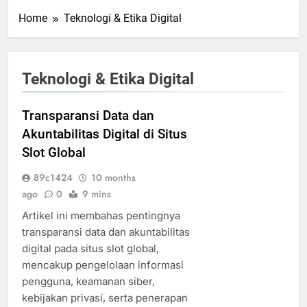
Home
Teknologi & Etika Digital
Teknologi & Etika Digital
Transparansi Data dan
Akuntabilitas Digital di Situs
Slot Global
89c1424
10 months
ago
0
9 mins
Artikel ini membahas pentingnya
transparansi data dan akuntabilitas
digital pada situs slot global,
mencakup pengelolaan informasi
pengguna, keamanan siber,
kebijakan privasi, serta penerapan