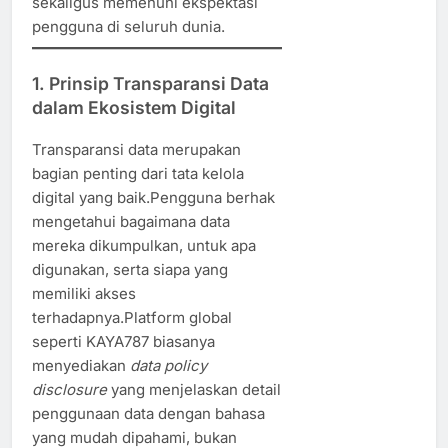
sekaligus memenuhi ekspektasi
pengguna di seluruh dunia.
1. Prinsip Transparansi Data
dalam Ekosistem Digital
Transparansi data merupakan
bagian penting dari tata kelola
digital yang baik.Pengguna berhak
mengetahui bagaimana data
mereka dikumpulkan, untuk apa
digunakan, serta siapa yang
memiliki akses
terhadapnya.Platform global
seperti KAYA787 biasanya
menyediakan
data policy
disclosure
yang menjelaskan detail
penggunaan data dengan bahasa
yang mudah dipahami, bukan