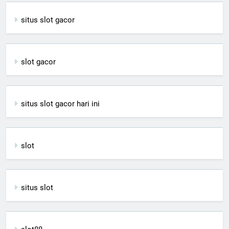
situs slot gacor
slot gacor
situs slot gacor hari ini
slot
situs slot