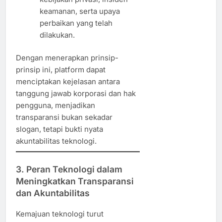
keamanan, serta upaya
perbaikan yang telah
dilakukan.
Dengan menerapkan prinsip-
prinsip ini, platform dapat
menciptakan kejelasan antara
tanggung jawab korporasi dan hak
pengguna, menjadikan
transparansi bukan sekadar
slogan, tetapi bukti nyata
akuntabilitas teknologi.
3. Peran Teknologi dalam
Meningkatkan Transparansi
dan Akuntabilitas
Kemajuan teknologi turut