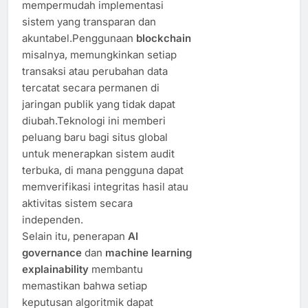
mempermudah implementasi
sistem yang transparan dan
akuntabel.Penggunaan
blockchain
misalnya, memungkinkan setiap
transaksi atau perubahan data
tercatat secara permanen di
jaringan publik yang tidak dapat
diubah.Teknologi ini memberi
peluang baru bagi situs global
untuk menerapkan sistem audit
terbuka, di mana pengguna dapat
memverifikasi integritas hasil atau
aktivitas sistem secara
independen.
Selain itu, penerapan
AI
governance
dan
machine learning
explainability
membantu
memastikan bahwa setiap
keputusan algoritmik dapat