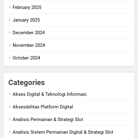
February 2025
January 2025
December 2024
November 2024
October 2024
Categories
Akses Digital & Teknologi Informasi
Aksesibilitas Platform Digital
Analisis Permainan & Strategi Slot
Analisis Sistem Permainan Digital & Strategi Slot