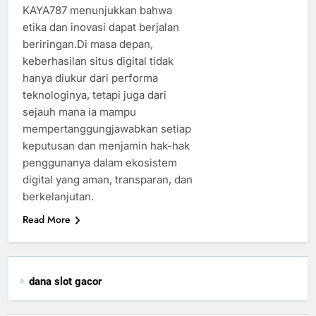
KAYA787 menunjukkan bahwa
etika dan inovasi dapat berjalan
beriringan.Di masa depan,
keberhasilan situs digital tidak
hanya diukur dari performa
teknologinya, tetapi juga dari
sejauh mana ia mampu
mempertanggungjawabkan setiap
keputusan dan menjamin hak-hak
penggunanya dalam ekosistem
digital yang aman, transparan, dan
berkelanjutan.
Read More
dana slot gacor