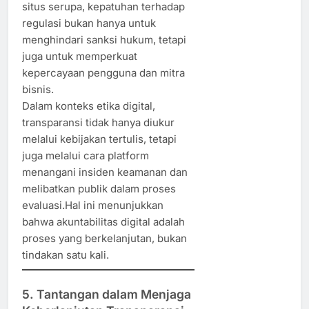
situs serupa, kepatuhan terhadap
regulasi bukan hanya untuk
menghindari sanksi hukum, tetapi
juga untuk memperkuat
kepercayaan pengguna dan mitra
bisnis.
Dalam konteks etika digital,
transparansi tidak hanya diukur
melalui kebijakan tertulis, tetapi
juga melalui cara platform
menangani insiden keamanan dan
melibatkan publik dalam proses
evaluasi.Hal ini menunjukkan
bahwa akuntabilitas digital adalah
proses yang berkelanjutan, bukan
tindakan satu kali.
5. Tantangan dalam Menjaga