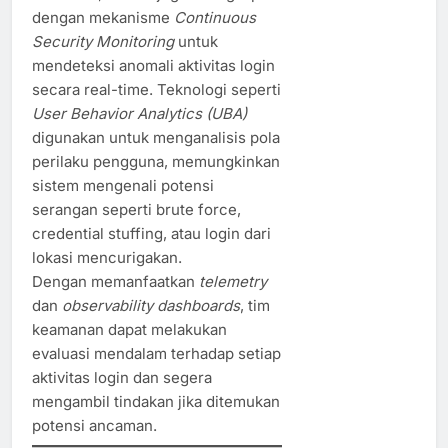
dengan mekanisme
Continuous
Security Monitoring
untuk
mendeteksi anomali aktivitas login
secara real-time. Teknologi seperti
User Behavior Analytics (UBA)
digunakan untuk menganalisis pola
perilaku pengguna, memungkinkan
sistem mengenali potensi
serangan seperti brute force,
credential stuffing, atau login dari
lokasi mencurigakan.
Dengan memanfaatkan
telemetry
dan
observability dashboards
, tim
keamanan dapat melakukan
evaluasi mendalam terhadap setiap
aktivitas login dan segera
mengambil tindakan jika ditemukan
potensi ancaman.