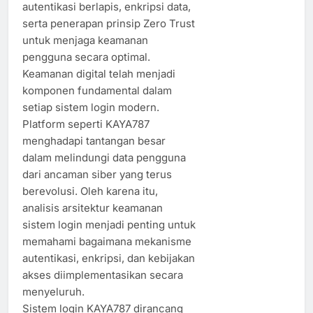
autentikasi berlapis, enkripsi data,
serta penerapan prinsip Zero Trust
untuk menjaga keamanan
pengguna secara optimal.
Keamanan digital telah menjadi
komponen fundamental dalam
setiap sistem login modern.
Platform seperti KAYA787
menghadapi tantangan besar
dalam melindungi data pengguna
dari ancaman siber yang terus
berevolusi. Oleh karena itu,
analisis arsitektur keamanan
sistem login menjadi penting untuk
memahami bagaimana mekanisme
autentikasi, enkripsi, dan kebijakan
akses diimplementasikan secara
menyeluruh.
Sistem login KAYA787 dirancang