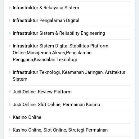
Infrastruktur & Rekayasa Sistem
Infrastruktur Pengalaman Digital
Infrastruktur Sistem & Reliability Engineering
Infrastruktur Sistem Digital,Stabilitas Platform
Online,Manajemen Akses,Pengalaman
Pengguna,Keandalan Teknologi
Infrastruktur Teknologi, Keamanan Jaringan, Arsitektur
Sistem
Judi Online, Review Platform
Judi Online, Slot Online, Permainan Kasino
Kasino Online
Kasino Online, Slot Online, Strategi Permainan