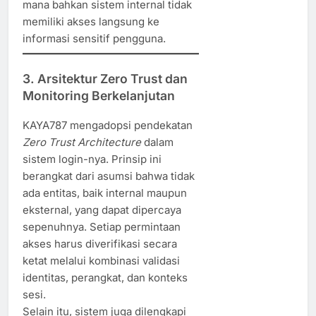
mana bahkan sistem internal tidak
memiliki akses langsung ke
informasi sensitif pengguna.
3. Arsitektur Zero Trust dan
Monitoring Berkelanjutan
KAYA787 mengadopsi pendekatan
Zero Trust Architecture
dalam
sistem login-nya. Prinsip ini
berangkat dari asumsi bahwa tidak
ada entitas, baik internal maupun
eksternal, yang dapat dipercaya
sepenuhnya. Setiap permintaan
akses harus diverifikasi secara
ketat melalui kombinasi validasi
identitas, perangkat, dan konteks
sesi.
Selain itu, sistem juga dilengkapi