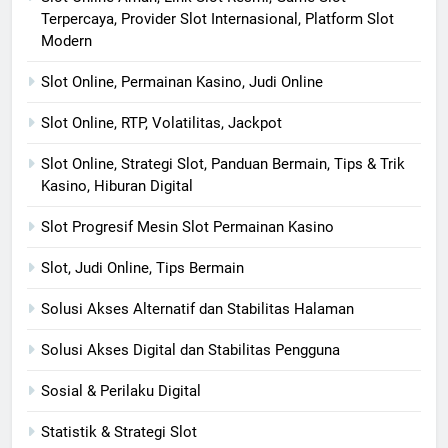
Terpercaya, Provider Slot Internasional, Platform Slot
Modern
Slot Online, Permainan Kasino, Judi Online
Slot Online, RTP, Volatilitas, Jackpot
Slot Online, Strategi Slot, Panduan Bermain, Tips & Trik
Kasino, Hiburan Digital
Slot Progresif Mesin Slot Permainan Kasino
Slot, Judi Online, Tips Bermain
Solusi Akses Alternatif dan Stabilitas Halaman
Solusi Akses Digital dan Stabilitas Pengguna
Sosial & Perilaku Digital
Statistik & Strategi Slot