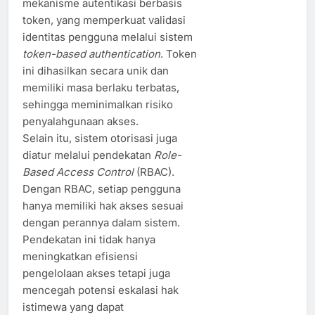
mekanisme autentikasi berbasis
token, yang memperkuat validasi
identitas pengguna melalui sistem
token-based authentication
. Token
ini dihasilkan secara unik dan
memiliki masa berlaku terbatas,
sehingga meminimalkan risiko
penyalahgunaan akses.
Selain itu, sistem otorisasi juga
diatur melalui pendekatan
Role-
Based Access Control
(RBAC).
Dengan RBAC, setiap pengguna
hanya memiliki hak akses sesuai
dengan perannya dalam sistem.
Pendekatan ini tidak hanya
meningkatkan efisiensi
pengelolaan akses tetapi juga
mencegah potensi eskalasi hak
istimewa yang dapat