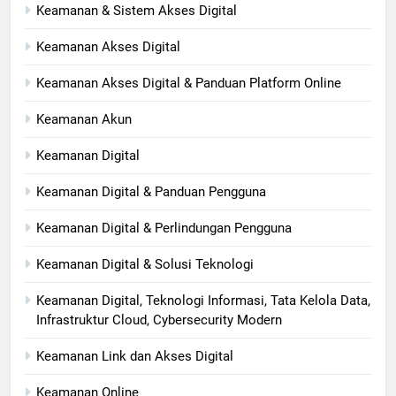
Keamanan & Sistem Akses Digital
Keamanan Akses Digital
Keamanan Akses Digital & Panduan Platform Online
Keamanan Akun
Keamanan Digital
Keamanan Digital & Panduan Pengguna
Keamanan Digital & Perlindungan Pengguna
Keamanan Digital & Solusi Teknologi
Keamanan Digital, Teknologi Informasi, Tata Kelola Data,
Infrastruktur Cloud, Cybersecurity Modern
Keamanan Link dan Akses Digital
Keamanan Online