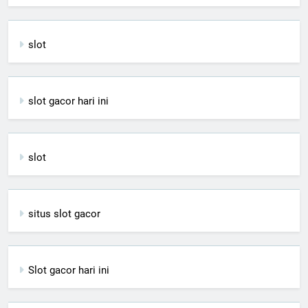
slot
slot gacor hari ini
slot
situs slot gacor
Slot gacor hari ini