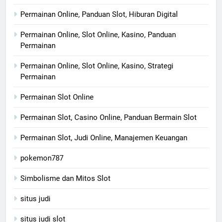
Permainan Online, Panduan Slot, Hiburan Digital
Permainan Online, Slot Online, Kasino, Panduan
Permainan
Permainan Online, Slot Online, Kasino, Strategi
Permainan
Permainan Slot Online
Permainan Slot, Casino Online, Panduan Bermain Slot
Permainan Slot, Judi Online, Manajemen Keuangan
pokemon787
Simbolisme dan Mitos Slot
situs judi
situs judi slot