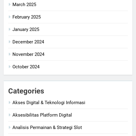
March 2025
February 2025
January 2025
December 2024
November 2024
October 2024
Categories
Akses Digital & Teknologi Informasi
Aksesibilitas Platform Digital
Analisis Permainan & Strategi Slot