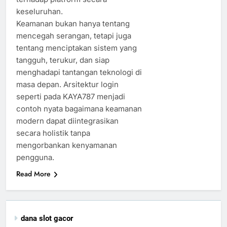
keseluruhan.
Keamanan bukan hanya tentang
mencegah serangan, tetapi juga
tentang menciptakan sistem yang
tangguh, terukur, dan siap
menghadapi tantangan teknologi di
masa depan. Arsitektur login
seperti pada KAYA787 menjadi
contoh nyata bagaimana keamanan
modern dapat diintegrasikan
secara holistik tanpa
mengorbankan kenyamanan
pengguna.
Read More
dana slot gacor