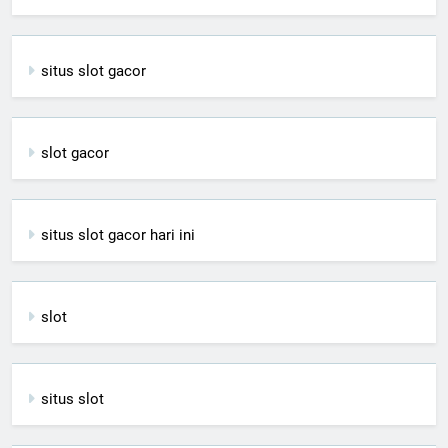
situs slot gacor
slot gacor
situs slot gacor hari ini
slot
situs slot