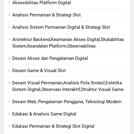
Aksesibilitas Platform Digital
Analisis Permainan & Strategi Slot
Analisis Sistem Permainan Digital & Strategi Slot
Arsitektur Backend,Keamanan Akses Digital,Skalabilitas
Sistem,Keandalan Platform,Observabilitas
Desain Akses dan Pengalaman Digital
Desain Game & Visual Slot
Desain Visual Permainan,Analisis Pola Simbol,Estetika
Sistem Digital,Observasi Interaktif,Struktur Visual Game
Desain Web, Pengalaman Pengguna, Teknologi Modern
Edukasi & Analisis Game Digital
Edukasi Permainan & Strategi Slot Digital