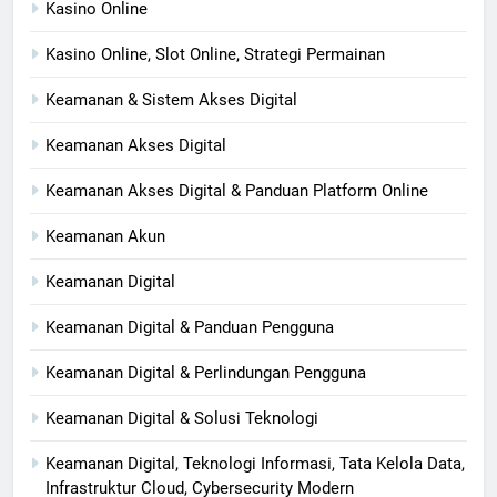
Kasino Online
Kasino Online, Slot Online, Strategi Permainan
Keamanan & Sistem Akses Digital
Keamanan Akses Digital
Keamanan Akses Digital & Panduan Platform Online
Keamanan Akun
Keamanan Digital
Keamanan Digital & Panduan Pengguna
Keamanan Digital & Perlindungan Pengguna
Keamanan Digital & Solusi Teknologi
Keamanan Digital, Teknologi Informasi, Tata Kelola Data,
Infrastruktur Cloud, Cybersecurity Modern