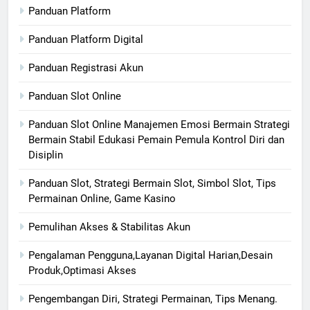
Panduan Platform
Panduan Platform Digital
Panduan Registrasi Akun
Panduan Slot Online
Panduan Slot Online Manajemen Emosi Bermain Strategi
Bermain Stabil Edukasi Pemain Pemula Kontrol Diri dan
Disiplin
Panduan Slot, Strategi Bermain Slot, Simbol Slot, Tips
Permainan Online, Game Kasino
Pemulihan Akses & Stabilitas Akun
Pengalaman Pengguna,Layanan Digital Harian,Desain
Produk,Optimasi Akses
Pengembangan Diri, Strategi Permainan, Tips Menang.