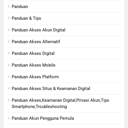
Panduan
Panduan & Tips
Panduan Akses Akun Digital
Panduan Akses Alternatif
Panduan Akses Digital
Panduan Akses Mobile
Panduan Akses Platform
Panduan Akses Situs & Keamanan Digital
Panduan Akses,Keamanan Digital,Privasi Akun,Tips
Smartphone,Troubleshooting
Panduan Akun Pengguna Pemula