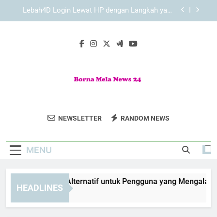
Skip
Cara Membuat Akun Edwinslot untuk Pengguna
to
Pemula dengan Langkah yang Mudah Dipahami
content
Cara Memulai Daftar Lebah4D untuk Pengguna
Pemula dengan Panduan yang Lebih Terarah
EDWINSLOT Link Alternatif untuk Pengguna yang
Mengalami Kendala Akses
Lebah4D Login Lewat HP dengan Langkah yang
Mudah Dipahami
Cara Membuat Akun Edwinslot untuk Pengguna
Pemula dengan Langkah yang Mudah Dipahami
Borna Mela
Ikuti Berita Terbaru Dari Borna Mela News
Cara Memulai Daftar Lebah4D untuk Pengguna
NEWSLETTER
RANDOM NEWS
News 24
Pemula dengan Panduan yang Lebih Terarah
24.
MENU
WINSLOT Link Alternatif untuk Pengguna yang Mengalami Ke
HEADLINES
Month Ago