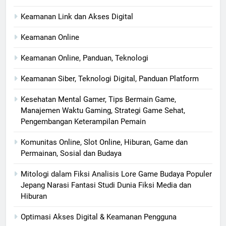
Keamanan Link dan Akses Digital
Keamanan Online
Keamanan Online, Panduan, Teknologi
Keamanan Siber, Teknologi Digital, Panduan Platform
Kesehatan Mental Gamer, Tips Bermain Game,
Manajemen Waktu Gaming, Strategi Game Sehat,
Pengembangan Keterampilan Pemain
Komunitas Online, Slot Online, Hiburan, Game dan
Permainan, Sosial dan Budaya
Mitologi dalam Fiksi Analisis Lore Game Budaya Populer
Jepang Narasi Fantasi Studi Dunia Fiksi Media dan
Hiburan
Optimasi Akses Digital & Keamanan Pengguna