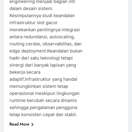
engineering menjadi bagian inti
dalam desain sistem.
Kesimpulannya studi keandalan
infrastruktur slot gacor
menekankan pentingnya integrasi
antara redundansi, autoscaling,
routing cerdas, observabilitas, dan
edge deployment.Keandalan bukan
hadir dari satu teknologi tetapi
sinergi dari banyak lapisan yang
bekerja secara
adaptif.Infrastruktur yang handal
memungkinkan sistem tetap
operasional meskipun lingkungan
runtime berubah secara dinamis
sehingga pengalaman pengguna
tetap konsisten cepat dan stabil.
Read More