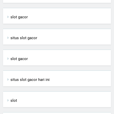
slot gacor
situs slot gacor
slot gacor
situs slot gacor hari ini
slot