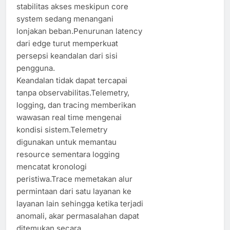
stabilitas akses meskipun core
system sedang menangani
lonjakan beban.Penurunan latency
dari edge turut memperkuat
persepsi keandalan dari sisi
pengguna.
Keandalan tidak dapat tercapai
tanpa observabilitas.Telemetry,
logging, dan tracing memberikan
wawasan real time mengenai
kondisi sistem.Telemetry
digunakan untuk memantau
resource sementara logging
mencatat kronologi
peristiwa.Trace memetakan alur
permintaan dari satu layanan ke
layanan lain sehingga ketika terjadi
anomali, akar permasalahan dapat
ditemukan secara