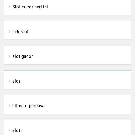
Slot gacor hari ini
link slot
slot gacor
slot
situs terpercaya
slot