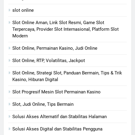
slot online
Slot Online Aman, Link Slot Resmi, Game Slot
Terpercaya, Provider Slot Internasional, Platform Slot
Modern
Slot Online, Permainan Kasino, Judi Online
Slot Online, RTP, Volatilitas, Jackpot
Slot Online, Strategi Slot, Panduan Bermain, Tips & Trik
Kasino, Hiburan Digital
Slot Progresif Mesin Slot Permainan Kasino
Slot, Judi Online, Tips Bermain
Solusi Akses Alternatif dan Stabilitas Halaman
Solusi Akses Digital dan Stabilitas Pengguna