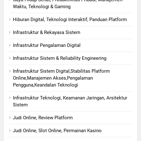
Waktu, Teknologi & Gaming
Hiburan Digital, Teknologi Interaktif, Panduan Platform
Infrastruktur & Rekayasa Sistem
Infrastruktur Pengalaman Digital
Infrastruktur Sistem & Reliability Engineering
Infrastruktur Sistem Digital,Stabilitas Platform
Online,Manajemen Akses,Pengalaman
Pengguna,Keandalan Teknologi
Infrastruktur Teknologi, Keamanan Jaringan, Arsitektur
Sistem
Judi Online, Review Platform
Judi Online, Slot Online, Permainan Kasino