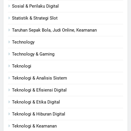
Sosial & Perilaku Digital
Statistik & Strategi Slot
Taruhan Sepak Bola, Judi Online, Keamanan
Technology
Technology & Gaming
Teknologi
Teknologi & Analisis Sistem
Teknologi & Efisiensi Digital
Teknologi & Etika Digital
Teknologi & Hiburan Digital
Teknologi & Keamanan