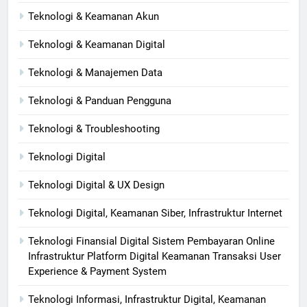
Teknologi & Keamanan Akun
Teknologi & Keamanan Digital
Teknologi & Manajemen Data
Teknologi & Panduan Pengguna
Teknologi & Troubleshooting
Teknologi Digital
Teknologi Digital & UX Design
Teknologi Digital, Keamanan Siber, Infrastruktur Internet
Teknologi Finansial Digital Sistem Pembayaran Online
Infrastruktur Platform Digital Keamanan Transaksi User
Experience & Payment System
Teknologi Informasi, Infrastruktur Digital, Keamanan