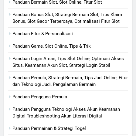
Panduan Bermain Slot, Slot Online, Fitur Slot
Panduan Bonus Slot, Strategi Bermain Slot, Tips Klaim
Bonus, Slot Gacor Terpercaya, Optimalisasi Fitur Slot
Panduan Fitur & Personalisasi
Panduan Game, Slot Online, Tips & Trik
Panduan Login Aman, Tips Slot Online, Optimasi Akses
Situs, Keamanan Akun Slot, Strategi Login Stabil
Panduan Pemula, Strategi Bermain, Tips Judi Online, Fitur
dan Teknologi Judi, Pengalaman Bermain
Panduan Pengguna Pemula
Panduan Pengguna Teknologi Akses Akun Keamanan
Digital Troubleshooting Akun Literasi Digital
Panduan Permainan & Strategi Togel