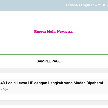
Lebah4D Login Lewat HP 
Cara Membuat Akun Edwinslot untuk Pengguna Pemula 
Cara Memulai Daftar Lebah4D untuk Pengguna Pemu
EDWINSLOT Link Alternatif untuk Pe
na Mela News 24
Lebah4D Login Lewat HP 
ta Terbaru Dari Borna Mela News 24.
Cara Membuat Akun Edwinslot untuk Pengguna Pemula 
SAMPLE PAGE
Cara Memulai Daftar Lebah4D untuk Pengguna Pemu
wat HP dengan Langkah yang Mudah Dipahami
Cara Me
2 Months 