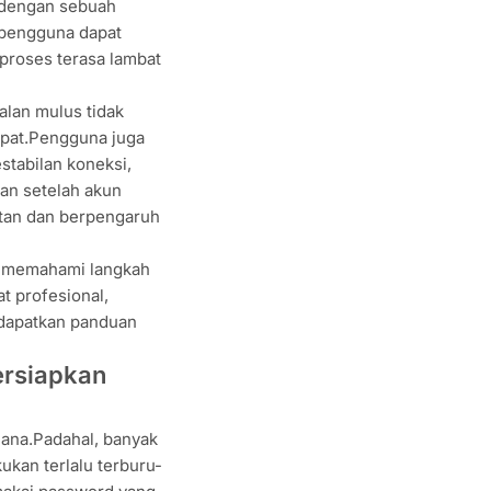
dengan sebuah
, pengguna dapat
proses terasa lambat
alan mulus tidak
epat.Pengguna juga
stabilan koneksi,
an setelah akun
itan dan berpengaruh
u memahami langkah
t profesional,
ndapatkan panduan
ersiapkan
hana.Padahal, banyak
ukan terlalu terburu-