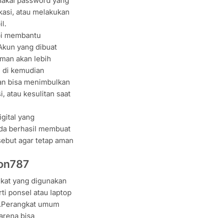
makai password yang
ikasi, atau melakukan
l.
pi membantu
Akun yang dibuat
aman akan lebih
i di kemudian
alan bisa menimbulkan
i, atau kesulitan saat
gital yang
da berhasil membuat
sebut agar tetap aman
on787
gkat yang digunakan
ti ponsel atau laptop
an.Perangkat umum
arena bisa