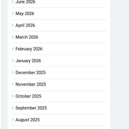
June 2026
May 2026
April 2026
March 2026
February 2026
January 2026
December 2025
November 2025
October 2025
September 2025
August 2025