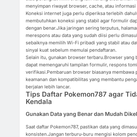
menyimpan riwayat browser, cache, atau informasi l
Koneksi internet juga perlu diperiksa terlebih dahul
membutuhkan koneksi yang stabil agar formulir dap
dengan benar.Jika jaringan sering terputus, halama
merespons atau data yang sudah diisi perlu dimas
sebaiknya memilih Wi-Fi pribadi yang stabil atau da
sinyal kuat sebelum memulai pendaftaran.
Selain itu, gunakan browser terbaru.Browser yang 
dapat memengaruhi tampilan formulir, respons tomb
verifikasi.Pembaruan browser biasanya membawa 
keamanan dan kompatibilitas yang membantu penga
berjalan lebih lancar.
Tips Daftar Pokemon787 agar Ti
Kendala
Gunakan Data yang Benar dan Mudah Dikel
Saat daftar Pokemon787, pastikan data yang dimas
konsisten.Jangan terburu-buru mengisi kolom pend