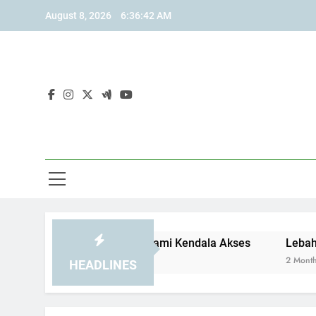
Skip
August 8, 2026
6:36:43 AM
to
content
Bor
Ikuti Beri
gguna yang Mengalami Kendala Akses
Lebah4D Login Le
2 Months Ago
HEADLINES