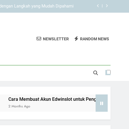
dengan Langkah yang Mudah Dipahami
dengan Langkah yang Mudah Dipahami
la dengan Panduan yang Lebih Terarah
NEWSLETTER
RANDOM NEWS
ngguna yang Mengalami Kendala Akses
dengan Langkah yang Mudah Dipahami
dengan Langkah yang Mudah Dipahami
la dengan Panduan yang Lebih Terarah
mbuat Akun Edwinslot untuk Pengguna Pemula dengan Langk
Ago