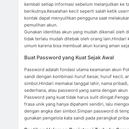
kembali setiap informasi sebelum melanjutkan ke t
berikutnya.Kesalahan kecil seperti salah ketik use
kontak dapat menyulitkan pengguna saat melakukan 
pemulihan akun.
Gunakan identitas akun yang mudah dikenali oleh diri
tidak terlalu mudah ditebak oleh orang lain.Hindari 
umum karena bisa membuat akun kurang aman seja
Buat Password yang Kuat Sejak Awal
Password adalah fondasi utama keamanan akun Po
sandi dengan kombinasi huruf besar, huruf kecil, a
simbol.Hindari memakai tanggal lahir, nama pribadi
sederhana, atau password yang sama dengan akun l
Password yang kuat tidak harus sulit diingat.Peng
frasa unik yang hanya dipahami sendiri, lalu meng
dengan angka dan simbol.Simpan password di temp
gunakan pengelola kata sandi pada perangkat pribad