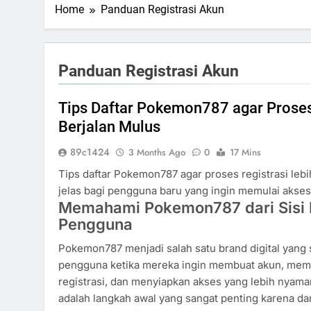
Home
Panduan Registrasi Akun
Panduan Registrasi Akun
Tips Daftar Pokemon787 agar Proses
Berjalan Mulus
89c1424
3 Months Ago
0
17 Mins
Tips daftar Pokemon787 agar proses registrasi leb
jelas bagi pengguna baru yang ingin memulai akses
Memahami Pokemon787 dari Sisi R
Pengguna
Pokemon787 menjadi salah satu brand digital yang s
pengguna ketika mereka ingin membuat akun, me
registrasi, dan menyiapkan akses yang lebih nyama
adalah langkah awal yang sangat penting karena dari